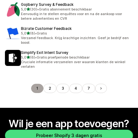
Gojiberry Survey & Feedback
van 5 sterren
5,0
(30)
•
Gratis abonnement beschikbaar
30 recensies in totaal
Eenvoudig in te stellen enquêtes voor en na de aankoop voor
betere advertenties en CVR
Bizrate Customer Feedback
van 5 sterren
5,0
(8)
•
Gratis
8 recensies in totaal
Verzamel feedback. Krijg krachtige inzichten. Geef je bedrijf een
boost.
Simplify Exit Intent Survey
van 5 sterren
5,0
(6)
•
Gratis proefperiode beschikbaar
6 recensies in totaal
Cruciale informatie verzamelen over waarom klanten de winkel
verlaten
1
2
3
4
7
Wil je een app toevoegen?
Probeer Shopify 3 dagen gratis