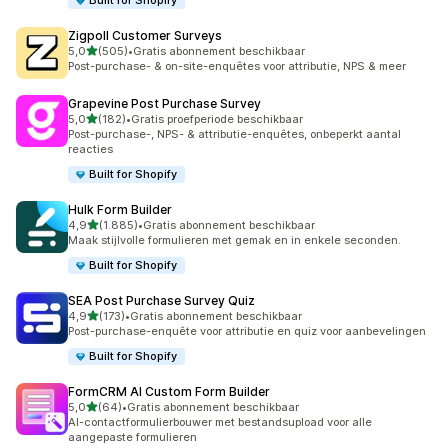
Built for Shopify
Zigpoll Customer Surveys
van 5 sterren
5,0
(505)
•
Gratis abonnement beschikbaar
505 recensies in totaal
Post-purchase- & on-site-enquêtes voor attributie, NPS & meer
Grapevine Post Purchase Survey
van 5 sterren
5,0
(182)
•
Gratis proefperiode beschikbaar
182 recensies in totaal
Post-purchase-, NPS- & attributie-enquêtes, onbeperkt aantal
reacties
Built for Shopify
Hulk Form Builder
van 5 sterren
4,9
(1.885)
•
Gratis abonnement beschikbaar
1885 recensies in totaal
Maak stijlvolle formulieren met gemak en in enkele seconden.
Built for Shopify
SEA Post Purchase Survey Quiz
van 5 sterren
4,9
(173)
•
Gratis abonnement beschikbaar
173 recensies in totaal
Post-purchase-enquête voor attributie en quiz voor aanbevelingen
Built for Shopify
FormCRM AI Custom Form Builder
van 5 sterren
5,0
(64)
•
Gratis abonnement beschikbaar
64 recensies in totaal
AI-contactformulierbouwer met bestandsupload voor alle
aangepaste formulieren