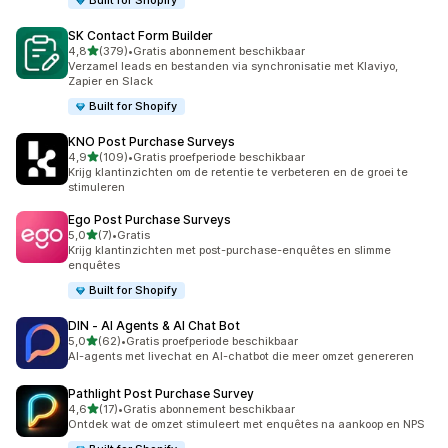
Built for Shopify
SK Contact Form Builder
van 5 sterren
4,8
(379)
•
Gratis abonnement beschikbaar
379 recensies in totaal
Verzamel leads en bestanden via synchronisatie met Klaviyo,
Zapier en Slack
Built for Shopify
KNO Post Purchase Surveys
van 5 sterren
4,9
(109)
•
Gratis proefperiode beschikbaar
109 recensies in totaal
Krijg klantinzichten om de retentie te verbeteren en de groei te
stimuleren
Ego Post Purchase Surveys
van 5 sterren
5,0
(7)
•
Gratis
7 recensies in totaal
Krijg klantinzichten met post-purchase-enquêtes en slimme
enquêtes
Built for Shopify
DIN ‑ AI Agents & AI Chat Bot
van 5 sterren
5,0
(62)
•
Gratis proefperiode beschikbaar
62 recensies in totaal
AI-agents met livechat en AI-chatbot die meer omzet genereren
Pathlight Post Purchase Survey
van 5 sterren
4,6
(17)
•
Gratis abonnement beschikbaar
17 recensies in totaal
Ontdek wat de omzet stimuleert met enquêtes na aankoop en NPS