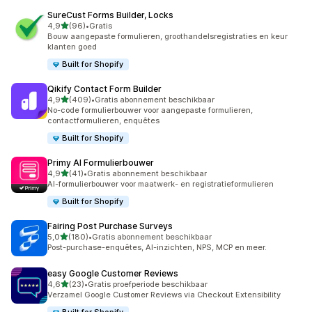
SureCust Forms Builder, Locks
van 5 sterren
4,9
(96)
•
Gratis
96 recensies in totaal
Bouw aangepaste formulieren, groothandelsregistraties en keur
klanten goed
Built for Shopify
Qikify Contact Form Builder
van 5 sterren
4,9
(409)
•
Gratis abonnement beschikbaar
409 recensies in totaal
No-code formulierbouwer voor aangepaste formulieren,
contactformulieren, enquêtes
Built for Shopify
Primy AI Formulierbouwer
van 5 sterren
4,9
(41)
•
Gratis abonnement beschikbaar
41 recensies in totaal
AI-formulierbouwer voor maatwerk- en registratieformulieren
Built for Shopify
Fairing Post Purchase Surveys
van 5 sterren
5,0
(180)
•
Gratis abonnement beschikbaar
180 recensies in totaal
Post-purchase-enquêtes, AI-inzichten, NPS, MCP en meer.
easy Google Customer Reviews
van 5 sterren
4,6
(23)
•
Gratis proefperiode beschikbaar
23 recensies in totaal
Verzamel Google Customer Reviews via Checkout Extensibility