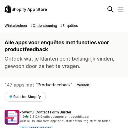
Shopify App Store
Winkelbeheer
Ondersteuning
Enquêtes
Alle apps voor enquêtes met functies voor
productfeedback
Ontdek wat je klanten echt belangrijk vinden,
gewoon door ze het te vragen.
147 apps met
Productfeedback
Wissen
Built for Shopify
Powerful Contact Form Builder
van 5 sterren
4,9
(2.312)
•
Gratis abonnement beschikbaar
2312 recensies in totaal
Your all-in-one form app for custom forms, registration forms