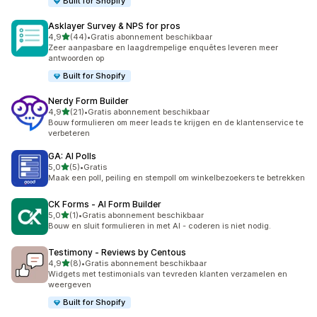
Built for Shopify
Asklayer Survey & NPS for pros
van 5 sterren
4,9
(44)
•
Gratis abonnement beschikbaar
44 recensies in totaal
Zeer aanpasbare en laagdrempelige enquêtes leveren meer
antwoorden op
Built for Shopify
Nerdy Form Builder
van 5 sterren
4,9
(21)
•
Gratis abonnement beschikbaar
21 recensies in totaal
Bouw formulieren om meer leads te krijgen en de klantenservice te
verbeteren
GA: AI Polls
van 5 sterren
5,0
(5)
•
Gratis
5 recensies in totaal
Maak een poll, peiling en stempoll om winkelbezoekers te betrekken
CK Forms ‑ AI Form Builder
van 5 sterren
5,0
(1)
•
Gratis abonnement beschikbaar
1 recensies in totaal
Bouw en sluit formulieren in met AI - coderen is niet nodig.
Testimony ‑ Reviews by Centous
van 5 sterren
4,9
(8)
•
Gratis abonnement beschikbaar
8 recensies in totaal
Widgets met testimonials van tevreden klanten verzamelen en
weergeven
Built for Shopify