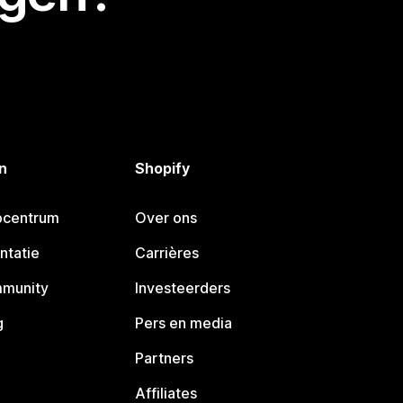
n
Shopify
pcentrum
Over ons
ntatie
Carrières
mmunity
Investeerders
g
Pers en media
Partners
Affiliates