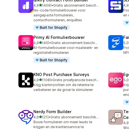
van 5 sterren
4,9
(409)
•
Gratis abonnement beschikbaar
4,9
409 recensies in totaal
172
No-code formulierbouwer voor
Pos
aangepaste formulieren,
en 
contactformulieren, enquêtes
Built for Shopify
Primy AI Formulierbouwer
Fa
van 5 sterren
4,9
(40)
•
Gratis abonnement beschikbaar
5,0
40 recensies in totaal
180
AI-formulierbouwer voor maatwerk- en
Pos
registratieformulieren
NPS
Built for Shopify
KNO Post Purchase Surveys
Eg
van 5 sterren
4,9
(108)
•
Gratis proefperiode beschikbaar
5,0
108 recensies in totaal
7 r
Krijg klantinzichten om de retentie te
Kri
verbeteren en de groei te stimuleren
pur
en
Nerdy Form Builder
Te
van 5 sterren
4,9
(21)
•
Gratis abonnement beschikbaar
Ce
21 recensies in totaal
Bouw formulieren om meer leads te
4,9
8 r
krijgen en de klantenservice te
Wid