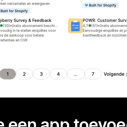
nten verzamelen en weergeven
Built for Shopify
Built for Shopify
jiberry Survey & Feedback
POWR: Customer Surve
van 5 sterren
van 5 sterren
(30)
•
Gratis abonnement beschikbaar
4,7
(51)
•
recensies in totaal
51 recensies in totaal
voudig in te stellen enquêtes voor
Eenvoudige enquêtes en po
na de aankoop voor betere
klantfeedback en inzichten
ertenties en CVR
Volgende
1
2
3
4
…
7
je een app toevo