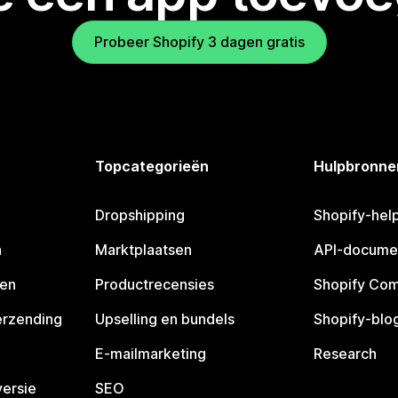
Probeer Shopify 3 dagen gratis
Topcategorieën
Hulpbronne
Dropshipping
Shopify-hel
n
Marktplaatsen
API-docume
pen
Productrecensies
Shopify Co
erzending
Upselling en bundels
Shopify-blo
E-mailmarketing
Research
ersie
SEO