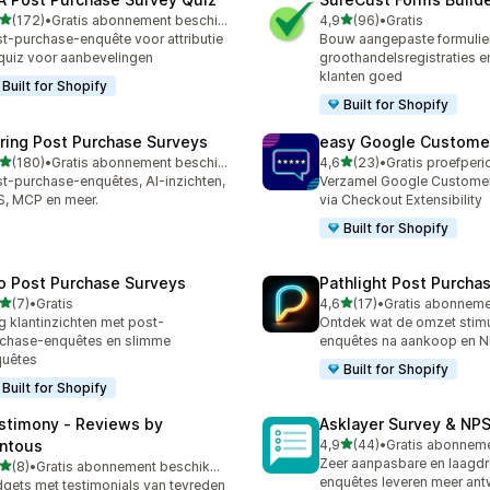
van 5 sterren
van 5 sterren
(172)
•
Gratis abonnement beschikbaar
4,9
(96)
•
Gratis
 recensies in totaal
96 recensies in totaal
t-purchase-enquête voor attributie
Bouw aangepaste formulie
quiz voor aanbevelingen
groothandelsregistraties e
klanten goed
Built for Shopify
Built for Shopify
iring Post Purchase Surveys
easy Google Custome
van 5 sterren
van 5 sterren
(180)
•
Gratis abonnement beschikbaar
4,6
(23)
•
 recensies in totaal
23 recensies in totaal
t-purchase-enquêtes, AI-inzichten,
Verzamel Google Custome
, MCP en meer.
via Checkout Extensibility
Built for Shopify
o Post Purchase Surveys
Pathlight Post Purcha
van 5 sterren
van 5 sterren
(7)
•
Gratis
4,6
(17)
•
ecensies in totaal
17 recensies in totaal
jg klantinzichten met post-
Ontdek wat de omzet stimu
chase-enquêtes en slimme
enquêtes na aankoop en 
quêtes
Built for Shopify
Built for Shopify
stimony ‑ Reviews by
Asklayer Survey & NPS
van 5 sterren
ntous
4,9
(44)
•
44 recensies in totaal
Zeer aanpasbare en laagd
van 5 sterren
(8)
•
Gratis abonnement beschikbaar
ecensies in totaal
enquêtes leveren meer an
gets met testimonials van tevreden