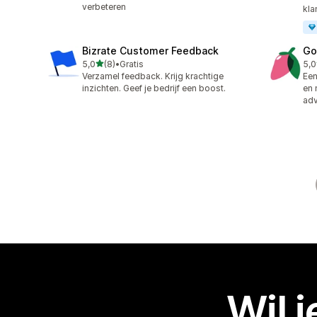
verbeteren
kla
Bizrate Customer Feedback
Go
van 5 sterren
5,0
(8)
•
Gratis
5,0
8 recensies in totaal
30 
Verzamel feedback. Krijg krachtige
Een
inzichten. Geef je bedrijf een boost.
en 
adv
Wil 