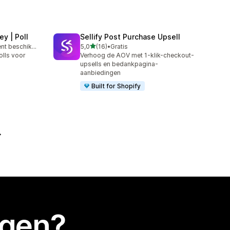
y | Poll
Sellify Post Purchase Upsell
van 5 sterren
Gratis abonnement beschikbaar
5,0
(16)
•
Gratis
16 recensies in totaal
lls voor
Verhoog de AOV met 1-klik-checkout-
upsells en bedankpagina-
aanbiedingen
Built for Shopify
egen?