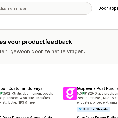
Door apps
ies voor productfeedback
nden, gewoon door ze het te vragen.
gpoll Customer Surveys
Grapevine Post Purch
van 5 sterren
van 5 sterren
(502)
•
Gratis abonnement beschikbaar
5,0
(182)
•
 recensies in totaal
182 recensies in totaal
t-purchase- & on-site-enquêtes
Post-purchase-, NPS- & att
r attributie, NPS & meer
enquêtes, onbeperkt aantal
Built for Shopify
A Post Purchase Survey Quiz
SureCust Forms Builde