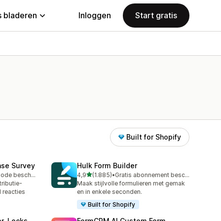
 bladeren
Inloggen
Start gratis
Built for Shopify
ase Survey
Hulk Form Builder
van 5 sterren
Gratis proefperiode beschikbaar
4,9
(1.885)
•
Gratis abonnement beschikbaar
1885 recensies in totaal
ributie-
Maak stijlvolle formulieren met gemak
 reacties
en in enkele seconden.
Built for Shopify
r, Locks
FormCRM AI Custom Form