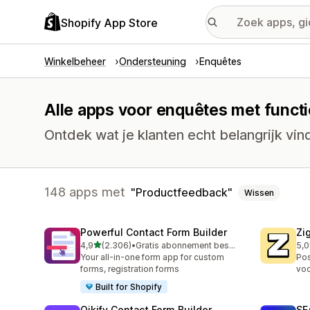
Shopify App Store
Winkelbeheer
Ondersteuning
Enquêtes
Alle apps voor enquêtes met funct
Ontdek wat je klanten echt belangrijk vi
148 apps met
Productfeedback
Wissen
Powerful Contact Form Builder
Zi
van 5 sterren
4,9
(2.306)
•
Gratis abonnement beschikbaar
5,0
2306 recensies in totaal
502
Your all-in-one form app for custom
Pos
forms, registration forms
voo
Built for Shopify
Qikify Contact Form Builder
SE