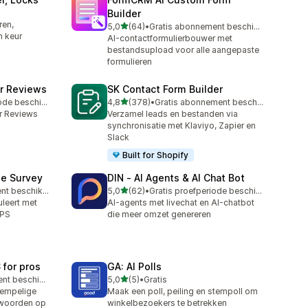
Builder
ren,
van 5 sterren
5,0
(64)
•
Gratis abonnement beschikbaar
64 recensies in totaal
n keur
AI-contactformulierbouwer met
bestandsupload voor alle aangepaste
formulieren
r Reviews
SK Contact Form Builder
van 5 sterren
Gratis proefperiode beschikbaar
4,8
(378)
•
Gratis abonnement beschikbaar
378 recensies in totaal
r Reviews
Verzamel leads en bestanden via
synchronisatie met Klaviyo, Zapier en
Slack
Built for Shopify
se Survey
DIN ‑ AI Agents & AI Chat Bot
van 5 sterren
Gratis abonnement beschikbaar
5,0
(62)
•
Gratis proefperiode beschikbaar
62 recensies in totaal
leert met
AI-agents met livechat en AI-chatbot
NPS
die meer omzet genereren
 for pros
GA: AI Polls
van 5 sterren
Gratis abonnement beschikbaar
5,0
(5)
•
Gratis
5 recensies in totaal
rempelige
Maak een poll, peiling en stempoll om
twoorden op
winkelbezoekers te betrekken