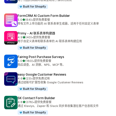
用于归因的购后问卷调查和用于推荐的测试
Built for Shopify
FormCRM AI Custom Form Builder
星（满分 5 星）
5.0
(64)
•
提供免费套餐
总共 64 条评论
带有文件上传功能的 AI 联系表单生成器，适用于任何自定义表单
Primy ‑ AI 联系表单构建器
星（满分 5 星）
4.9
(40)
•
提供免费套餐
总共 40 条评论
用于自定义表单和联系表单的 AI 联系表单构建应用
Built for Shopify
Fairing Post Purchase Surveys
星（满分 5 星）
5.0
(180)
•
提供免费套餐
总共 180 条评论
购后调查、AI 洞察、NPS、MCP 等。
easy Google Customer Reviews
星（满分 5 星）
4.6
(23)
•
提供免费试用
总共 23 条评论
通过结账可扩展性收集 Google Customer Reviews
Built for Shopify
SK Contact Form Builder
星（满分 5 星）
4.8
(378)
•
提供免费套餐
总共 378 条评论
通过 Klaviyo、Zapier 和 Slack 同步来收集潜在客户信息和文件
Built for Shopify