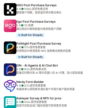
KNO Post Purchase Surveys
星（满分 5 星）
4.9
(108)
•
提供免费试用
总共 108 条评论
解锁客户洞察，提高留存率并推动增长
Ego Post Purchase Surveys
星（满分 5 星）
5.0
(7)
•
免费
总共 7 条评论
通过购后问卷和智能问卷获取客户洞察
Built for Shopify
Pathlight Post Purchase Survey
星（满分 5 星）
4.6
(17)
•
提供免费套餐
总共 17 条评论
利用购后问卷调查和 NPS 探索推动销售的因素
Built for Shopify
DIN ‑ AI Agents & AI Chat Bot
星（满分 5 星）
5.0
(62)
•
提供免费试用
总共 62 条评论
配备实时聊天和 AI 聊天机器人的 AI 代理，助力提高销量
Nerdy Form Builder
星（满分 5 星）
4.9
(21)
•
提供免费套餐
总共 21 条评论
构建表单以获取更多潜在客户并提升客户服务质量
Asklayer Survey & NPS for pros
星（满分 5 星）
4.9
(44)
•
提供免费套餐
总共 44 条评论
高度可定制且低门槛的调查可获得更多答案