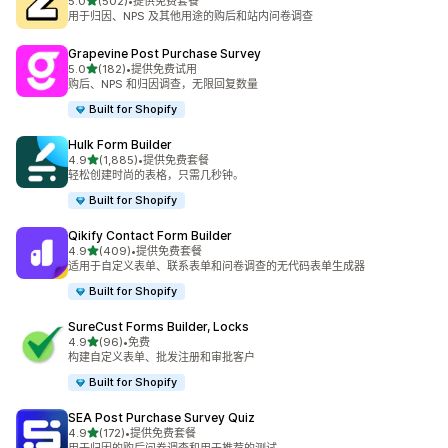
星（满分 5 星）
5.0
(502)
•
提供免费套餐
总共 502 条评论
用于归因、NPS 及其他用途的购后和站内问卷调查
Grapevine Post Purchase Survey
星（满分 5 星）
5.0
(182)
•
提供免费试用
总共 182 条评论
购后、NPS 和归因调查，无限回复数量
Built for Shopify
Hulk Form Builder
星（满分 5 星）
4.9
(1,885)
•
提供免费套餐
总共 1885 条评论
轻松创建时尚的表格，只需几秒钟。
Built for Shopify
Qikify Contact Form Builder
星（满分 5 星）
4.9
(409)
•
提供免费套餐
总共 409 条评论
适用于自定义表单、联系表单和问卷调查的无代码表单生成器
Built for Shopify
SureCust Forms Builder, Locks
星（满分 5 星）
4.9
(96)
•
免费
总共 96 条评论
构建自定义表单、批发注册和审批客户
Built for Shopify
SEA Post Purchase Survey Quiz
星（满分 5 星）
4.9
(172)
•
提供免费套餐
总共 172 条评论