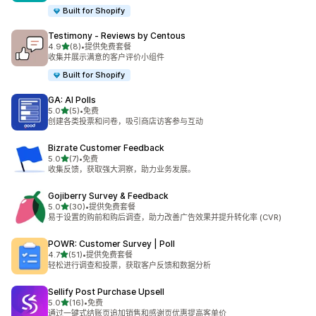
Built for Shopify
Testimony ‑ Reviews by Centous
星（满分 5 星）
4.9
(8)
•
提供免费套餐
总共 8 条评论
收集并展示满意的客户评价小组件
Built for Shopify
GA: AI Polls
星（满分 5 星）
5.0
(5)
•
免费
总共 5 条评论
创建各类投票和问卷，吸引商店访客参与互动
Bizrate Customer Feedback
星（满分 5 星）
5.0
(7)
•
免费
总共 7 条评论
收集反馈，获取强大洞察，助力业务发展。
Gojiberry Survey & Feedback
星（满分 5 星）
5.0
(30)
•
提供免费套餐
总共 30 条评论
易于设置的购前和购后调查，助力改善广告效果并提升转化率 (CVR)
POWR: Customer Survey | Poll
星（满分 5 星）
4.7
(51)
•
提供免费套餐
总共 51 条评论
轻松进行调查和投票，获取客户反馈和数据分析
Sellify Post Purchase Upsell
星（满分 5 星）
5.0
(16)
•
免费
总共 16 条评论
通过一键式结账页追加销售和感谢页优惠提高客单价