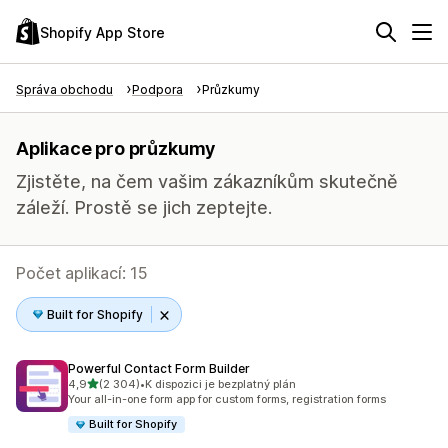
Shopify App Store
Správa obchodu
Podpora
Průzkumy
Aplikace pro průzkumy
Zjistěte, na čem vašim zákazníkům skutečně
záleží. Prostě se jich zeptejte.
Počet aplikací: 15
Built for Shopify
Powerful Contact Form Builder
z 5 hvězd
4,9
(2 304)
•
K dispozici je bezplatný plán
Celkový počet recenzí: 2304
Your all-in-one form app for custom forms, registration forms
Built for Shopify