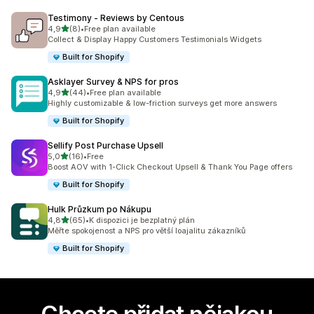
Testimony ‑ Reviews by Centous
z 5 hvězd
4,9
(8)
•
Free plan available
Celkový počet recenzí: 8
Collect & Display Happy Customers Testimonials Widgets
Built for Shopify
Asklayer Survey & NPS for pros
z 5 hvězd
4,9
(44)
•
Free plan available
Celkový počet recenzí: 44
Highly customizable & low-friction surveys get more answers
Built for Shopify
Sellify Post Purchase Upsell
z 5 hvězd
5,0
(16)
•
Free
Celkový počet recenzí: 16
Boost AOV with 1-Click Checkout Upsell & Thank You Page offers
Built for Shopify
Hulk Průzkum po Nákupu
z 5 hvězd
4,8
(65)
•
K dispozici je bezplatný plán
Celkový počet recenzí: 65
Měřte spokojenost a NPS pro větší loajalitu zákazníků
Built for Shopify