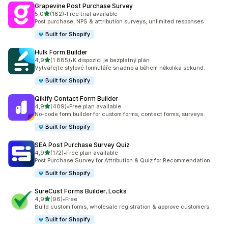
Grapevine Post Purchase Survey
z 5 hvězd
5,0
(182)
•
Free trial available
Celkový počet recenzí: 182
Post purchase, NPS & attribution surveys, unlimited responses
Built for Shopify
Hulk Form Builder
z 5 hvězd
4,9
(1 885)
•
K dispozici je bezplatný plán
Celkový počet recenzí: 1885
Vytvářejte stylové formuláře snadno a během několika sekund.
Built for Shopify
Qikify Contact Form Builder
z 5 hvězd
4,9
(409)
•
Free plan available
Celkový počet recenzí: 409
No-code form builder for custom forms, contact forms, surveys
Built for Shopify
SEA Post Purchase Survey Quiz
z 5 hvězd
4,9
(172)
•
Free plan available
Celkový počet recenzí: 172
Post Purchase Survey for Attribution & Quiz for Recommendation
Built for Shopify
SureCust Forms Builder, Locks
z 5 hvězd
4,9
(96)
•
Free
Celkový počet recenzí: 96
Build custom forms, wholesale registration & approve customers
Built for Shopify