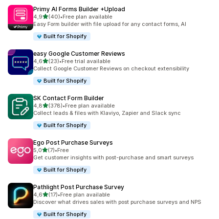
Primy AI Forms Builder +Upload
z 5 hvězd
4,9
(40)
•
Free plan available
Celkový počet recenzí: 40
Easy Form builder with file upload for any contact forms, AI
Built for Shopify
easy Google Customer Reviews
z 5 hvězd
4,6
(23)
•
Free trial available
Celkový počet recenzí: 23
Collect Google Customer Reviews on checkout extensibility
Built for Shopify
SK Contact Form Builder
z 5 hvězd
4,8
(378)
•
Free plan available
Celkový počet recenzí: 378
Collect leads & files with Klaviyo, Zapier and Slack sync
Built for Shopify
Ego Post Purchase Surveys
z 5 hvězd
5,0
(7)
•
Free
Celkový počet recenzí: 7
Get customer insights with post-purchase and smart surveys
Built for Shopify
Pathlight Post Purchase Survey
z 5 hvězd
4,6
(17)
•
Free plan available
Celkový počet recenzí: 17
Discover what drives sales with post purchase surveys and NPS
Built for Shopify