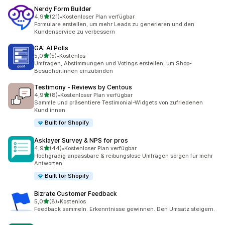
Nerdy Form Builder
von 5 Sternen
4,9
(21)
•
Kostenloser Plan verfügbar
21 Rezensionen insgesamt
Formulare erstellen, um mehr Leads zu generieren und den
Kundenservice zu verbessern
GA: AI Polls
von 5 Sternen
5,0
(5)
•
Kostenlos
5 Rezensionen insgesamt
Umfragen, Abstimmungen und Votings erstellen, um Shop-
Besucher:innen einzubinden
Testimony ‑ Reviews by Centous
von 5 Sternen
4,9
(8)
•
Kostenloser Plan verfügbar
8 Rezensionen insgesamt
Sammle und präsentiere Testimonial-Widgets von zufriedenen
Kund:innen
Built for Shopify
Asklayer Survey & NPS for pros
von 5 Sternen
4,9
(44)
•
Kostenloser Plan verfügbar
44 Rezensionen insgesamt
Hochgradig anpassbare & reibungslose Umfragen sorgen für mehr
Antworten
Built for Shopify
Bizrate Customer Feedback
von 5 Sternen
5,0
(8)
•
Kostenlos
8 Rezensionen insgesamt
Feedback sammeln. Erkenntnisse gewinnen. Den Umsatz steigern.