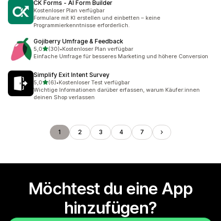
CK Forms ‑ AI Form Builder
Kostenloser Plan verfügbar
Formulare mit KI erstellen und einbetten – keine
Programmierkenntnisse erforderlich.
Gojiberry Umfrage & Feedback
von 5 Sternen
5,0
(30)
•
Kostenloser Plan verfügbar
30 Rezensionen insgesamt
Einfache Umfrage für besseres Marketing und höhere Conversion
Simplify Exit Intent Survey
von 5 Sternen
5,0
(6)
•
Kostenloser Test verfügbar
6 Rezensionen insgesamt
Wichtige Informationen darüber erfassen, warum Käufer:innen
deinen Shop verlassen
1
2
3
4
7
Möchtest du eine App
hinzufügen?