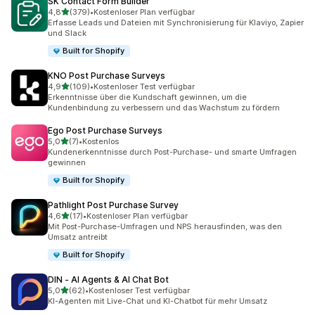
SK Contact Form Builder
von 5 Sternen
4,8
(379)
•
Kostenloser Plan verfügbar
379 Rezensionen insgesamt
Erfasse Leads und Dateien mit Synchronisierung für Klaviyo, Zapier
und Slack
Built for Shopify
KNO Post Purchase Surveys
von 5 Sternen
4,9
(109)
•
Kostenloser Test verfügbar
109 Rezensionen insgesamt
Erkenntnisse über die Kundschaft gewinnen, um die
Kundenbindung zu verbessern und das Wachstum zu fördern
Ego Post Purchase Surveys
von 5 Sternen
5,0
(7)
•
Kostenlos
7 Rezensionen insgesamt
Kundenerkenntnisse durch Post-Purchase- und smarte Umfragen
gewinnen
Built for Shopify
Pathlight Post Purchase Survey
von 5 Sternen
4,6
(17)
•
Kostenloser Plan verfügbar
17 Rezensionen insgesamt
Mit Post-Purchase-Umfragen und NPS herausfinden, was den
Umsatz antreibt
Built for Shopify
DIN ‑ AI Agents & AI Chat Bot
von 5 Sternen
5,0
(62)
•
Kostenloser Test verfügbar
62 Rezensionen insgesamt
KI-Agenten mit Live-Chat und KI-Chatbot für mehr Umsatz