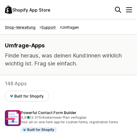
Shopify App Store
Shop-Verwaltung
Support
Umfragen
Umfrage-Apps
Finde heraus, was deinen Kund:innen wirklich
wichtig ist. Frag sie einfach.
148 Apps
Built for Shopify
Powerful Contact Form Builder
von 5 Sternen
4,9
(2.311)
•
Kostenloser Plan verfügbar
2311 Rezensionen insgesamt
Your all-in-one form app for custom forms, registration forms
Built for Shopify