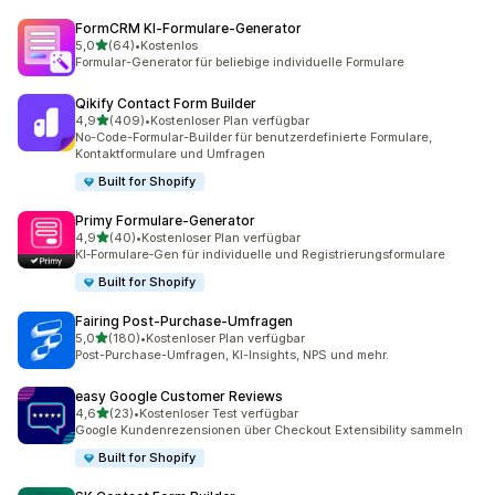
FormCRM KI‑Formulare‑Generator
von 5 Sternen
5,0
(64)
•
Kostenlos
64 Rezensionen insgesamt
Formular-Generator für beliebige individuelle Formulare
Qikify Contact Form Builder
von 5 Sternen
4,9
(409)
•
Kostenloser Plan verfügbar
409 Rezensionen insgesamt
No-Code-Formular-Builder für benutzerdefinierte Formulare,
Kontaktformulare und Umfragen
Built for Shopify
Primy Formulare‑Generator
von 5 Sternen
4,9
(40)
•
Kostenloser Plan verfügbar
40 Rezensionen insgesamt
KI‑Formulare‑Gen für individuelle und Registrierungsformulare
Built for Shopify
Fairing Post‑Purchase‑Umfragen
von 5 Sternen
5,0
(180)
•
Kostenloser Plan verfügbar
180 Rezensionen insgesamt
Post-Purchase-Umfragen, KI-Insights, NPS und mehr.
easy Google Customer Reviews
von 5 Sternen
4,6
(23)
•
Kostenloser Test verfügbar
23 Rezensionen insgesamt
Google Kundenrezensionen über Checkout Extensibility sammeln
Built for Shopify