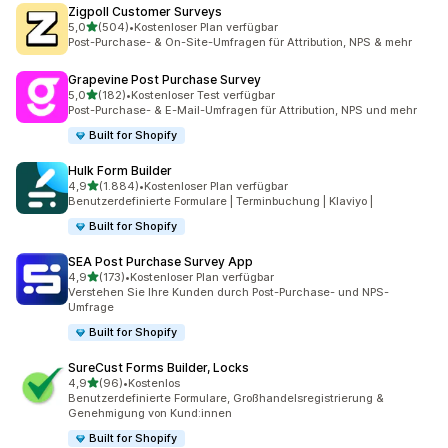
Zigpoll Customer Surveys
von 5 Sternen
5,0
(504)
•
Kostenloser Plan verfügbar
504 Rezensionen insgesamt
Post-Purchase- & On-Site-Umfragen für Attribution, NPS & mehr
Grapevine Post Purchase Survey
von 5 Sternen
5,0
(182)
•
Kostenloser Test verfügbar
182 Rezensionen insgesamt
Post-Purchase- & E-Mail-Umfragen für Attribution, NPS und mehr
Built for Shopify
Hulk Form Builder
von 5 Sternen
4,9
(1.884)
•
Kostenloser Plan verfügbar
1884 Rezensionen insgesamt
Benutzerdefinierte Formulare | Terminbuchung | Klaviyo |
Built for Shopify
SEA Post Purchase Survey App
von 5 Sternen
4,9
(173)
•
Kostenloser Plan verfügbar
173 Rezensionen insgesamt
Verstehen Sie Ihre Kunden durch Post-Purchase- und NPS-
Umfrage
Built for Shopify
SureCust Forms Builder, Locks
von 5 Sternen
4,9
(96)
•
Kostenlos
96 Rezensionen insgesamt
Benutzerdefinierte Formulare, Großhandelsregistrierung &
Genehmigung von Kund:innen
Built for Shopify