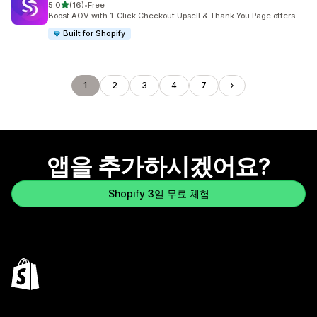
별 5개 중
5.0
(16)
•
Free
총 리뷰 16개
Boost AOV with 1-Click Checkout Upsell & Thank You Page offers
Built for Shopify
1
2
3
4
7
앱을 추가하시겠어요?
Shopify 3일 무료 체험