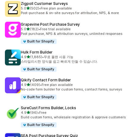
Zigpoll Customer Surveys
별 5개 중
5.0
(502)
•
Free plan available
총 리뷰 502개
Post-purchase & on-site surveys for attribution, NPS, & more
Grapevine Post Purchase Survey
별 5개 중
5.0
(182)
•
Free trial available
총 리뷰 182개
Post purchase, NPS & attribution surveys, unlimited responses
Built for Shopify
Hulk Form Builder
별 5개 중
4.9
(1,885)
•
무료 플랜 사용 가능
총 리뷰 1885개
스타일리시한 양식을 쉽고 빠르게 만들 수 있습니다.
Built for Shopify
Qikify Contact Form Builder
별 5개 중
4.9
(409)
•
Free plan available
총 리뷰 409개
No-code form builder for custom forms, contact forms, surveys
Built for Shopify
SureCust Forms Builder, Locks
별 5개 중
4.9
(96)
•
Free
총 리뷰 96개
Build custom forms, wholesale registration & approve customers
Built for Shopify
SEA Post Purchase Survey Quiz