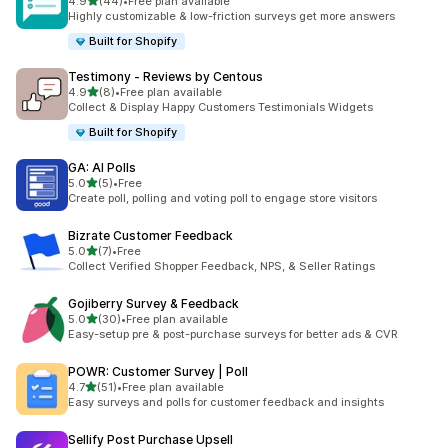
별 5개 중
4.9
(44)
•
Free plan available
총 리뷰 44개
Highly customizable & low-friction surveys get more answers
Built for Shopify
Testimony ‑ Reviews by Centous
별 5개 중
4.9
(8)
•
Free plan available
총 리뷰 8개
Collect & Display Happy Customers Testimonials Widgets
Built for Shopify
GA: AI Polls
별 5개 중
5.0
(5)
•
Free
총 리뷰 5개
Create poll, polling and voting poll to engage store visitors
Bizrate Customer Feedback
별 5개 중
5.0
(7)
•
Free
총 리뷰 7개
Collect Verified Shopper Feedback, NPS, & Seller Ratings
Gojiberry Survey & Feedback
별 5개 중
5.0
(30)
•
Free plan available
총 리뷰 30개
Easy-setup pre & post-purchase surveys for better ads & CVR
POWR: Customer Survey | Poll
별 5개 중
4.7
(51)
•
Free plan available
총 리뷰 51개
Easy surveys and polls for customer feedback and insights
Sellify Post Purchase Upsell