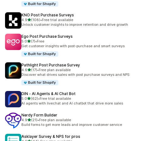
Built for Shopify
KNO Post Purchase Surveys
별 5개 중
4.9
(108)
•
Free trial available
총 리뷰 108개
Unlock customer insights to improve retention and drive growth
Ego Post Purchase Surveys
별 5개 중
5.0
(7)
•
Free
총 리뷰 7개
Get customer insights with post-purchase and smart surveys
Built for Shopify
Pathlight Post Purchase Survey
별 5개 중
4.6
(17)
•
Free plan available
총 리뷰 17개
Discover what drives sales with post purchase surveys and NPS
Built for Shopify
DIN ‑ AI Agents & AI Chat Bot
별 5개 중
5.0
(62)
•
Free trial available
총 리뷰 62개
AI agents with livechat and AI chatbot that drive more sales
Nerdy Form Builder
별 5개 중
4.9
(21)
•
Free plan available
총 리뷰 21개
Build forms to get more leads and improve customer service
Asklayer Survey & NPS for pros