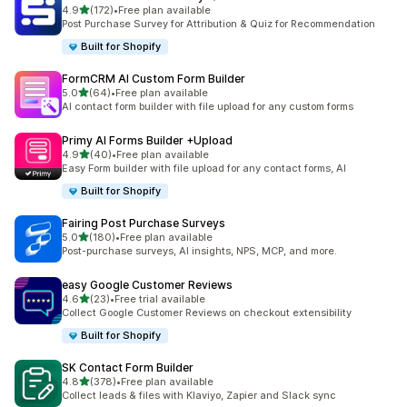
별 5개 중
4.9
(172)
•
Free plan available
총 리뷰 172개
Post Purchase Survey for Attribution & Quiz for Recommendation
Built for Shopify
FormCRM AI Custom Form Builder
별 5개 중
5.0
(64)
•
Free plan available
총 리뷰 64개
AI contact form builder with file upload for any custom forms
Primy AI Forms Builder +Upload
별 5개 중
4.9
(40)
•
Free plan available
총 리뷰 40개
Easy Form builder with file upload for any contact forms, AI
Built for Shopify
Fairing Post Purchase Surveys
별 5개 중
5.0
(180)
•
Free plan available
총 리뷰 180개
Post-purchase surveys, AI insights, NPS, MCP, and more.
easy Google Customer Reviews
별 5개 중
4.6
(23)
•
Free trial available
총 리뷰 23개
Collect Google Customer Reviews on checkout extensibility
Built for Shopify
SK Contact Form Builder
별 5개 중
4.8
(378)
•
Free plan available
총 리뷰 378개
Collect leads & files with Klaviyo, Zapier and Slack sync