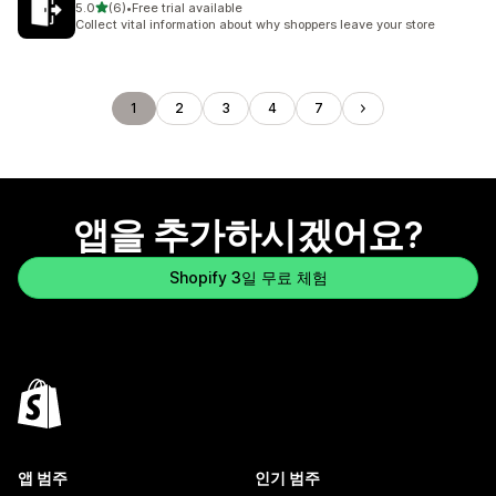
별 5개 중
5.0
(6)
•
Free trial available
총 리뷰 6개
Collect vital information about why shoppers leave your store
1
2
3
4
7
앱을 추가하시겠어요?
Shopify 3일 무료 체험
앱 범주
인기 범주