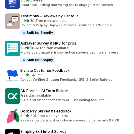
별 5개 중
5.0
(5)
•
Free
총 리뷰 5개
Create poll, polling and voting poll to engage store visitors
Testimony ‑ Reviews by Centous
별 5개 중
4.9
(8)
•
Free plan available
총 리뷰 8개
Collect & Display Happy Customers Testimonials Widgets
Built for Shopify
Asklayer Survey & NPS for pros
별 5개 중
4.9
(44)
•
Free plan available
총 리뷰 44개
Highly customizable & low-friction surveys get more answers
Built for Shopify
Bizrate Customer Feedback
별 5개 중
5.0
(8)
•
Free
총 리뷰 8개
Collect Verified Shopper Feedback, NPS, & Seller Ratings
CK Forms ‑ AI Form Builder
Free plan available
Build and embed forms with AI — no coding required.
Gojiberry Survey & Feedback
별 5개 중
5.0
(30)
•
Free plan available
총 리뷰 30개
Easy-setup pre & post-purchase surveys for better ads & CVR
Simplify Exit Intent Survey