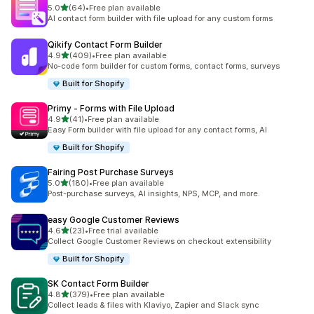
별 5개 중
5.0
(64)
•
Free plan available
총 리뷰 64개
AI contact form builder with file upload for any custom forms
Qikify Contact Form Builder
별 5개 중
4.9
(409)
•
Free plan available
총 리뷰 409개
No-code form builder for custom forms, contact forms, surveys
Built for Shopify
Primy ‑ Forms with File Upload
별 5개 중
4.9
(41)
•
Free plan available
총 리뷰 41개
Easy Form builder with file upload for any contact forms, AI
Built for Shopify
Fairing Post Purchase Surveys
별 5개 중
5.0
(180)
•
Free plan available
총 리뷰 180개
Post-purchase surveys, AI insights, NPS, MCP, and more.
easy Google Customer Reviews
별 5개 중
4.6
(23)
•
Free trial available
총 리뷰 23개
Collect Google Customer Reviews on checkout extensibility
Built for Shopify
SK Contact Form Builder
별 5개 중
4.8
(379)
•
Free plan available
총 리뷰 379개
Collect leads & files with Klaviyo, Zapier and Slack sync