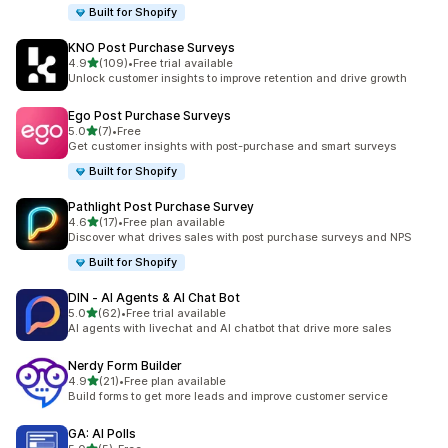
Built for Shopify
KNO Post Purchase Surveys
별 5개 중
4.9
(109)
•
Free trial available
총 리뷰 109개
Unlock customer insights to improve retention and drive growth
Ego Post Purchase Surveys
별 5개 중
5.0
(7)
•
Free
총 리뷰 7개
Get customer insights with post-purchase and smart surveys
Built for Shopify
Pathlight Post Purchase Survey
별 5개 중
4.6
(17)
•
Free plan available
총 리뷰 17개
Discover what drives sales with post purchase surveys and NPS
Built for Shopify
DIN ‑ AI Agents & AI Chat Bot
별 5개 중
5.0
(62)
•
Free trial available
총 리뷰 62개
AI agents with livechat and AI chatbot that drive more sales
Nerdy Form Builder
별 5개 중
4.9
(21)
•
Free plan available
총 리뷰 21개
Build forms to get more leads and improve customer service
GA: AI Polls