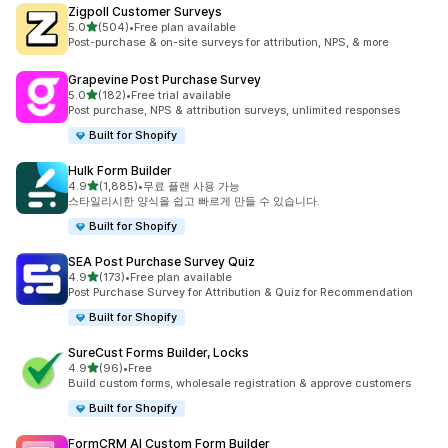
Zigpoll Customer Surveys
별 5개 중
5.0
(504)
•
Free plan available
총 리뷰 504개
Post-purchase & on-site surveys for attribution, NPS, & more
Grapevine Post Purchase Survey
별 5개 중
5.0
(182)
•
Free trial available
총 리뷰 182개
Post purchase, NPS & attribution surveys, unlimited responses
Built for Shopify
Hulk Form Builder
별 5개 중
4.9
(1,885)
•
무료 플랜 사용 가능
총 리뷰 1885개
스타일리시한 양식을 쉽고 빠르게 만들 수 있습니다.
Built for Shopify
SEA Post Purchase Survey Quiz
별 5개 중
4.9
(173)
•
Free plan available
총 리뷰 173개
Post Purchase Survey for Attribution & Quiz for Recommendation
Built for Shopify
SureCust Forms Builder, Locks
별 5개 중
4.9
(96)
•
Free
총 리뷰 96개
Build custom forms, wholesale registration & approve customers
Built for Shopify
FormCRM AI Custom Form Builder