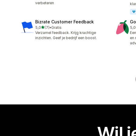
verbeteren
kla
Bizrate Customer Feedback
Go
van 5 sterren
5,0
(7)
•
Gratis
5,0
7 recensies in totaal
30 
Verzamel feedback. Krijg krachtige
Een
inzichten. Geef je bedrijf een boost.
en 
adv
Wil 