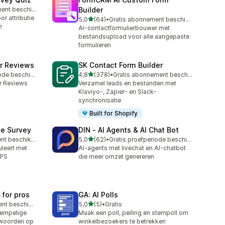
Gratis abonnement beschikbaar
Builder
r attributie
van 5 sterren
5,0
(64)
•
Gratis abonnement beschikbaar
64 recensies in totaal
n
AI-contactformulierbouwer met
bestandsupload voor alle aangepaste
formulieren
r Reviews
SK Contact Form Builder
van 5 sterren
Gratis proefperiode beschikbaar
4,8
(378)
•
Gratis abonnement beschikbaar
378 recensies in totaal
r Reviews
Verzamel leads en bestanden met
Klaviyo-, Zapier- en Slack-
synchronisatie
Built for Shopify
se Survey
DIN ‑ AI Agents & AI Chat Bot
van 5 sterren
Gratis abonnement beschikbaar
5,0
(62)
•
Gratis proefperiode beschikbaar
62 recensies in totaal
leert met
AI-agents met livechat en AI-chatbot
NPS
die meer omzet genereren
 for pros
GA: AI Polls
van 5 sterren
Gratis abonnement beschikbaar
5,0
(5)
•
Gratis
5 recensies in totaal
rempelige
Maak een poll, peiling en stempoll om
twoorden op
winkelbezoekers te betrekken