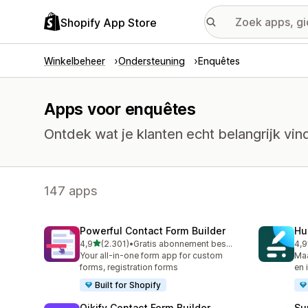
Shopify App Store
Winkelbeheer
Ondersteuning
Enquêtes
Apps voor enquêtes
Ontdek wat je klanten echt belangrijk vi
147 apps
Powerful Contact Form Builder
Hu
van 5 sterren
4,9
(2.301)
•
Gratis abonnement beschikbaar
4,9
2301 recensies in totaal
188
Your all-in-one form app for custom
Maa
forms, registration forms
en 
Built for Shopify
Qikify Contact Form Builder
Su