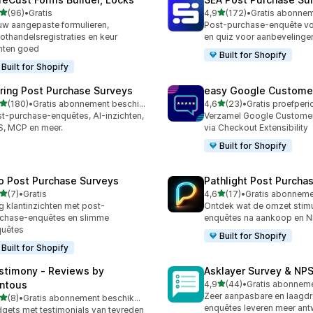
van 5 sterren
van 5 sterren
(96)
•
Gratis
4,9
(172)
•
recensies in totaal
172 recensies in totaal
w aangepaste formulieren,
Post-purchase-enquête voo
othandelsregistraties en keur
en quiz voor aanbevelinge
nten goed
Built for Shopify
Built for Shopify
iring Post Purchase Surveys
easy Google Custome
van 5 sterren
van 5 sterren
(180)
•
Gratis abonnement beschikbaar
4,6
(23)
•
 recensies in totaal
23 recensies in totaal
t-purchase-enquêtes, AI-inzichten,
Verzamel Google Custome
, MCP en meer.
via Checkout Extensibility
Built for Shopify
o Post Purchase Surveys
Pathlight Post Purcha
van 5 sterren
van 5 sterren
(7)
•
Gratis
4,6
(17)
•
ecensies in totaal
17 recensies in totaal
jg klantinzichten met post-
Ontdek wat de omzet stimu
chase-enquêtes en slimme
enquêtes na aankoop en 
quêtes
Built for Shopify
Built for Shopify
stimony ‑ Reviews by
Asklayer Survey & NPS
van 5 sterren
ntous
4,9
(44)
•
44 recensies in totaal
Zeer aanpasbare en laagd
van 5 sterren
(8)
•
Gratis abonnement beschikbaar
ecensies in totaal
enquêtes leveren meer an
gets met testimonials van tevreden