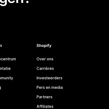
n
Shopify
pcentrum
Over ons
ntatie
Carrières
mmunity
Investeerders
g
Pers en media
Partners
Affiliates