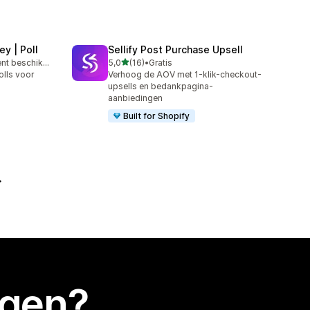
y | Poll
Sellify Post Purchase Upsell
van 5 sterren
Gratis abonnement beschikbaar
5,0
(16)
•
Gratis
16 recensies in totaal
lls voor
Verhoog de AOV met 1-klik-checkout-
upsells en bedankpagina-
aanbiedingen
Built for Shopify
egen?