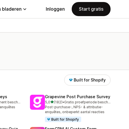
 bladeren
Inloggen
Start gratis
Built for Shopify
veys
Grapevine Post Purchase Survey
van 5 sterren
Gratis abonnement beschikbaar
5,0
(182)
•
Gratis proefperiode beschikbaar
182 recensies in totaal
-enquêtes
Post-purchase-, NPS- & attributie-
enquêtes, onbeperkt aantal reacties
Built for Shopify
rvey Quiz
FormCRM AI Custom Form