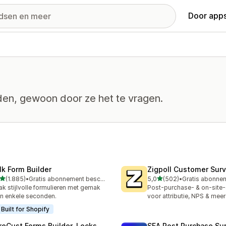
Door apps
nden, gewoon door ze het te vragen.
lk Form Builder
Zigpoll Customer Sur
van 5 sterren
van 5 sterren
(1.885)
•
Gratis abonnement beschikbaar
5,0
(502)
•
5 recensies in totaal
502 recensies in totaal
k stijlvolle formulieren met gemak
Post-purchase- & on-site
in enkele seconden.
voor attributie, NPS & meer
Built for Shopify
reCust Forms Builder, Locks
SEA Post Purchase Su