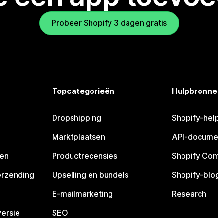
Probeer Shopify 3 dagen gratis
Topcategorieën
Hulpbronne
Dropshipping
Shopify-hel
n
Marktplaatsen
API-docume
pen
Productrecensies
Shopify Co
erzending
Upselling en bundels
Shopify-blo
E-mailmarketing
Research
ersie
SEO