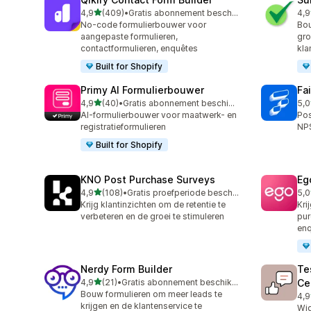
van 5 sterren
4,9
(409)
•
Gratis abonnement beschikbaar
4,9
409 recensies in totaal
96 
No-code formulierbouwer voor
Bou
aangepaste formulieren,
gro
contactformulieren, enquêtes
kla
Built for Shopify
Primy AI Formulierbouwer
Fa
van 5 sterren
4,9
(40)
•
Gratis abonnement beschikbaar
5,0
40 recensies in totaal
180
AI-formulierbouwer voor maatwerk- en
Pos
registratieformulieren
NPS
Built for Shopify
KNO Post Purchase Surveys
Eg
van 5 sterren
4,9
(108)
•
Gratis proefperiode beschikbaar
5,0
108 recensies in totaal
7 r
Krijg klantinzichten om de retentie te
Kri
verbeteren en de groei te stimuleren
pur
en
Nerdy Form Builder
Te
van 5 sterren
4,9
(21)
•
Gratis abonnement beschikbaar
Ce
21 recensies in totaal
Bouw formulieren om meer leads te
4,9
8 r
krijgen en de klantenservice te
Wid