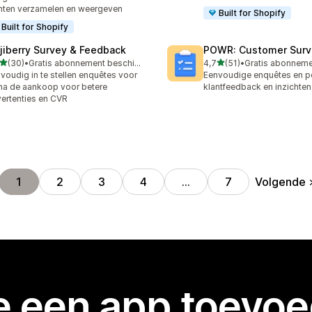
nten verzamelen en weergeven
Built for Shopify
Built for Shopify
jiberry Survey & Feedback
POWR: Customer Surve
van 5 sterren
van 5 sterren
(30)
•
Gratis abonnement beschikbaar
4,7
(51)
•
recensies in totaal
51 recensies in totaal
voudig in te stellen enquêtes voor
Eenvoudige enquêtes en po
na de aankoop voor betere
klantfeedback en inzichten
ertenties en CVR
Volgende
1
2
3
4
…
7
je een app toevo