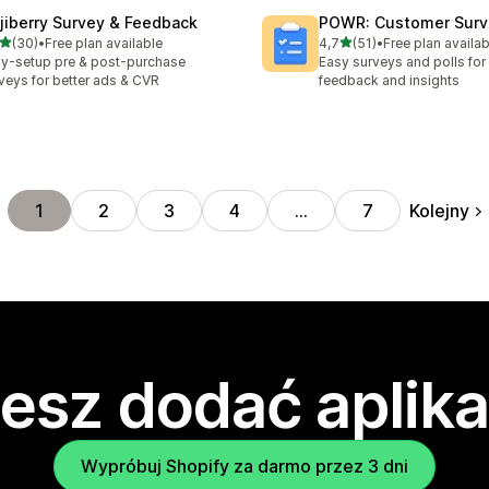
jiberry Survey & Feedback
POWR: Customer Surve
na 5 gwiazdek
na 5 gwiazdek
(30)
•
Free plan available
4,7
(51)
•
Free plan availab
zna liczba recenzji: 30
Łączna liczba recenzji: 51
y-setup pre & post-purchase
Easy surveys and polls fo
veys for better ads & CVR
feedback and insights
Kolejny
1
2
3
4
…
7
esz dodać aplika
Wypróbuj Shopify za darmo przez 3 dni