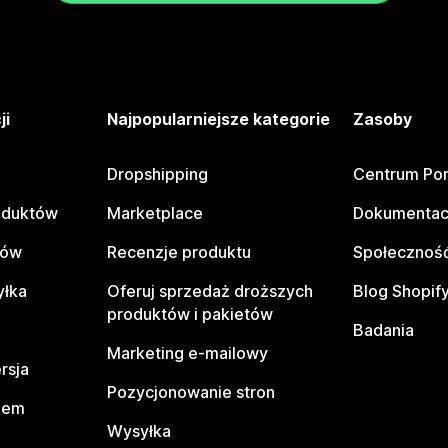
ji
Najpopularniejsze kategorie
Zasoby
Dropshipping
Centrum Po
oduktów
Marketplace
Dokumentac
tów
Recenzje produktu
Społeczność
yłka
Oferuj sprzedaż droższych
Blog Shopif
produktów i pakietów
Badania
Marketing e-mailowy
rsja
Pozycjonowanie stron
pem
Wysyłka