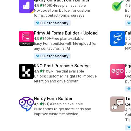
na 5 gwiazdek
4,9
(409)
•
Free plan available
4,9
Łączna liczba recenzji: 409
Łąc
No-code form builder for custom
Bui
forms, contact forms, surveys
reg
Built for Shopify
Primy AI Forms Builder +Upload
Fa
na 5 gwiazdek
4,9
(40)
•
Free plan available
5,0
Łączna liczba recenzji: 40
Łąc
Easy Form builder with file upload for
Pos
any contact forms, AI
NPS
Built for Shopify
KNO Post Purchase Surveys
Eg
na 5 gwiazdek
4,9
(108)
•
Free trial available
5,0
Łączna liczba recenzji: 108
Łąc
Unlock customer insights to improve
Get
retention and drive growth
pur
Nerdy Form Builder
Te
na 5 gwiazdek
4,9
(21)
•
Free plan available
Ce
Łączna liczba recenzji: 21
Build forms to get more leads and
4,9
Łąc
improve customer service
Col
Tes