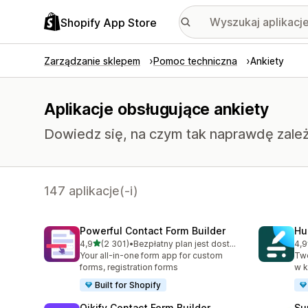
Shopify App Store
Zarządzanie sklepem
Pomoc techniczna
Ankiety
Aplikacje obsługujące ankiety
Dowiedz się, na czym tak naprawdę zależy
147 aplikacje(-i)
Powerful Contact Form Builder
Hu
na 5 gwiazdek
4,9
(2 301)
•
Bezpłatny plan jest dostępny
4,9
Łączna liczba recenzji: 2301
Łąc
Your all-in-one form app for custom
Twó
forms, registration forms
w k
Built for Shopify
Qikify Contact Form Builder
Su