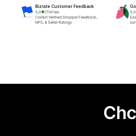
Bizrate Customer Feedback
Go
na 5 gwiazdek
5,0
(7)
•
Free
5,0
Łączna liczba recenzji: 7
Łąc
Collect Verified Shopper Feedback,
Eas
NPS, & Seller Ratings
sur
Chc