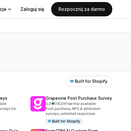
cje
Zaloguj się
Rozpocznij za darmo
Built for Shopify
veys
Grapevine Post Purchase Survey
na 5 gwiazdek
able
5,0
(182)
•
Free trial available
2
Łączna liczba recenzji: 182
urveys for
Post purchase, NPS & attribution
surveys, unlimited responses
Built for Shopify
rvey Quiz
FormCRM AI Custom Form