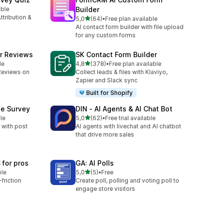
able
Builder
ttribution &
na 5 gwiazdek
5,0
(64)
•
Free plan available
Łączna liczba recenzji: 64
AI contact form builder with file upload
for any custom forms
r Reviews
SK Contact Form Builder
na 5 gwiazdek
le
4,8
(378)
•
Free plan available
Łączna liczba recenzji: 378
Reviews on
Collect leads & files with Klaviyo,
Zapier and Slack sync
Built for Shopify
se Survey
DIN ‑ AI Agents & AI Chat Bot
na 5 gwiazdek
le
5,0
(62)
•
Free trial available
Łączna liczba recenzji: 62
 with post
AI agents with livechat and AI chatbot
that drive more sales
 for pros
GA: AI Polls
na 5 gwiazdek
ble
5,0
(5)
•
Free
Łączna liczba recenzji: 5
friction
Create poll, polling and voting poll to
engage store visitors