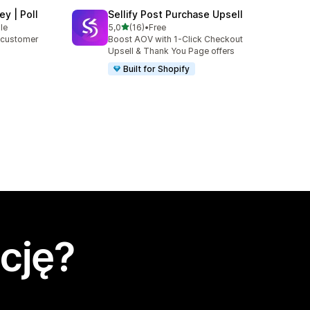
y | Poll
Sellify Post Purchase Upsell
na 5 gwiazdek
le
5,0
(16)
•
Free
Łączna liczba recenzji: 16
r customer
Boost AOV with 1-Click Checkout
Upsell & Thank You Page offers
Built for Shopify
cję?