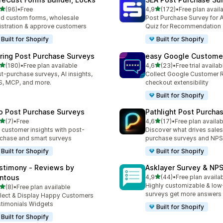
na 5 gwiazdek
na 5 gwiazdek
(96)
•
Free
4,9
(172)
•
Free plan avail
zna liczba recenzji: 96
Łączna liczba recenzji: 172
ld custom forms, wholesale
Post Purchase Survey for A
istration & approve customers
Quiz for Recommendation
Built for Shopify
Built for Shopify
iring Post Purchase Surveys
easy Google Custome
na 5 gwiazdek
na 5 gwiazdek
(180)
•
Free plan available
4,6
(23)
•
Free trial availab
zna liczba recenzji: 180
Łączna liczba recenzji: 23
t-purchase surveys, AI insights,
Collect Google Customer 
, MCP, and more.
checkout extensibility
Built for Shopify
o Post Purchase Surveys
Pathlight Post Purcha
na 5 gwiazdek
na 5 gwiazdek
(7)
•
Free
4,6
(17)
•
Free plan availab
zna liczba recenzji: 7
Łączna liczba recenzji: 17
 customer insights with post-
Discover what drives sales
chase and smart surveys
purchase surveys and NPS
Built for Shopify
Built for Shopify
stimony ‑ Reviews by
Asklayer Survey & NPS
na 5 gwiazdek
ntous
4,9
(44)
•
Free plan availa
Łączna liczba recenzji: 44
Highly customizable & low-
na 5 gwiazdek
(8)
•
Free plan available
zna liczba recenzji: 8
surveys get more answers
lect & Display Happy Customers
timonials Widgets
Built for Shopify
Built for Shopify