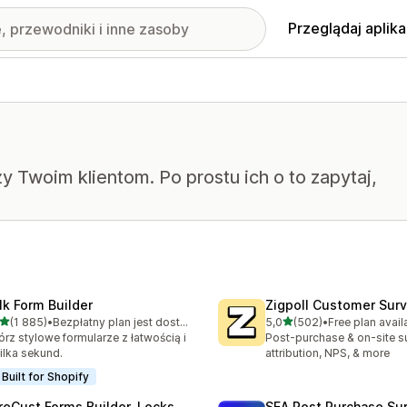
Przeglądaj aplika
 Twoim klientom. Po prostu ich o to zapytaj,
lk Form Builder
Zigpoll Customer Sur
na 5 gwiazdek
na 5 gwiazdek
(1 885)
•
Bezpłatny plan jest dostępny
5,0
(502)
•
Free plan avail
zna liczba recenzji: 1885
Łączna liczba recenzji: 50
rz stylowe formularze z łatwością i
Post-purchase & on-site s
ilka sekund.
attribution, NPS, & more
Built for Shopify
reCust Forms Builder, Locks
SEA Post Purchase Su