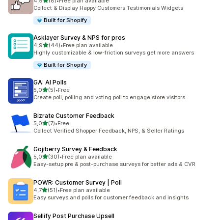
de 5 estrelas
4,9
(8)
•
Free plan available
8 total de avaliações
Collect & Display Happy Customers Testimonials Widgets
Built for Shopify
Asklayer Survey & NPS for pros
de 5 estrelas
4,9
(44)
•
Free plan available
44 total de avaliações
Highly customizable & low-friction surveys get more answers
Built for Shopify
GA: AI Polls
de 5 estrelas
5,0
(5)
•
Free
5 total de avaliações
Create poll, polling and voting poll to engage store visitors
Bizrate Customer Feedback
de 5 estrelas
5,0
(7)
•
Free
7 total de avaliações
Collect Verified Shopper Feedback, NPS, & Seller Ratings
Gojiberry Survey & Feedback
de 5 estrelas
5,0
(30)
•
Free plan available
30 total de avaliações
Easy-setup pre & post-purchase surveys for better ads & CVR
POWR: Customer Survey | Poll
de 5 estrelas
4,7
(51)
•
Free plan available
51 total de avaliações
Easy surveys and polls for customer feedback and insights
Sellify Post Purchase Upsell