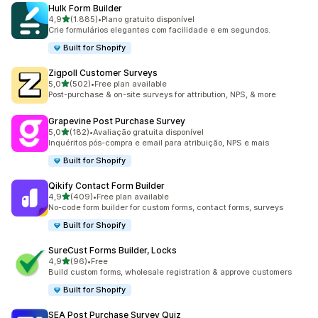
Hulk Form Builder
de 5 estrelas
4,9
(1.885)
•
Plano gratuito disponível
1885 total de avaliações
Crie formulários elegantes com facilidade e em segundos.
Built for Shopify
Zigpoll Customer Surveys
de 5 estrelas
5,0
(502)
•
Free plan available
502 total de avaliações
Post-purchase & on-site surveys for attribution, NPS, & more
Grapevine Post Purchase Survey
de 5 estrelas
5,0
(182)
•
Avaliação gratuita disponível
182 total de avaliações
Inquéritos pós-compra e email para atribuição, NPS e mais
Built for Shopify
Qikify Contact Form Builder
de 5 estrelas
4,9
(409)
•
Free plan available
409 total de avaliações
No-code form builder for custom forms, contact forms, surveys
Built for Shopify
SureCust Forms Builder, Locks
de 5 estrelas
4,9
(96)
•
Free
96 total de avaliações
Build custom forms, wholesale registration & approve customers
Built for Shopify
SEA Post Purchase Survey Quiz