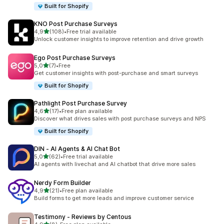
Built for Shopify
KNO Post Purchase Surveys
de 5 estrelas
4,9
(108)
•
Free trial available
108 total de avaliações
Unlock customer insights to improve retention and drive growth
Ego Post Purchase Surveys
de 5 estrelas
5,0
(7)
•
Free
7 total de avaliações
Get customer insights with post-purchase and smart surveys
Built for Shopify
Pathlight Post Purchase Survey
de 5 estrelas
4,6
(17)
•
Free plan available
17 total de avaliações
Discover what drives sales with post purchase surveys and NPS
Built for Shopify
DIN ‑ AI Agents & AI Chat Bot
de 5 estrelas
5,0
(62)
•
Free trial available
62 total de avaliações
AI agents with livechat and AI chatbot that drive more sales
Nerdy Form Builder
de 5 estrelas
4,9
(21)
•
Free plan available
21 total de avaliações
Build forms to get more leads and improve customer service
Testimony ‑ Reviews by Centous