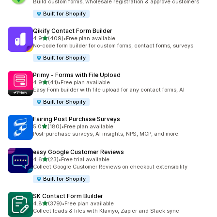
Build custom forms, wholesale registration & approve customers
Built for Shopify
Qikify Contact Form Builder
เต็ม 5 ดาว
4.9
(409)
•
Free plan available
ทั้งหมด 409 รีวิว
No-code form builder for custom forms, contact forms, surveys
Built for Shopify
Primy ‑ Forms with File Upload
เต็ม 5 ดาว
4.9
(41)
•
Free plan available
ทั้งหมด 41 รีวิว
Easy Form builder with file upload for any contact forms, AI
Built for Shopify
Fairing Post Purchase Surveys
เต็ม 5 ดาว
5.0
(180)
•
Free plan available
ทั้งหมด 180 รีวิว
Post-purchase surveys, AI insights, NPS, MCP, and more.
easy Google Customer Reviews
เต็ม 5 ดาว
4.6
(23)
•
Free trial available
ทั้งหมด 23 รีวิว
Collect Google Customer Reviews on checkout extensibility
Built for Shopify
SK Contact Form Builder
เต็ม 5 ดาว
4.8
(379)
•
Free plan available
ทั้งหมด 379 รีวิว
Collect leads & files with Klaviyo, Zapier and Slack sync