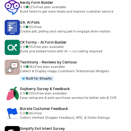
Nerdy Form Builder
เต็ม 5 ดาว
4.9
(21)
•
Free plan available
ทั้งหมด 21 รีวิว
Build forms to get more leads and improve customer service
GA: AI Polls
เต็ม 5 ดาว
5.0
(5)
•
Free
ทั้งหมด 5 รีวิว
Create poll, polling and voting poll to engage store visitors
CK Forms ‑ AI Form Builder
เต็ม 5 ดาว
5.0
(1)
•
Free plan available
ทั้งหมด 1 รีวิว
Build and embed forms with AI — no coding required.
Testimony ‑ Reviews by Centous
เต็ม 5 ดาว
4.9
(8)
•
Free plan available
ทั้งหมด 8 รีวิว
Collect & Display Happy Customers Testimonials Widgets
Built for Shopify
Gojiberry Survey & Feedback
เต็ม 5 ดาว
5.0
(30)
•
Free plan available
ทั้งหมด 30 รีวิว
Easy-setup pre & post-purchase surveys for better ads & CVR
Bizrate Customer Feedback
เต็ม 5 ดาว
5.0
(8)
•
Free
ทั้งหมด 8 รีวิว
Collect Verified Shopper Feedback, NPS, & Seller Ratings
Simplify Exit Intent Survey