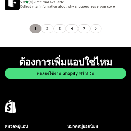
เต็ม 5 ดาว
5.0
(6)
•
Free trial available
ทั้งหมด 6 รีวิว
Collect vital information about why shoppers leave your store
1
2
3
4
7
ต้องการเพิ่มแอปใช่ไหม
ทดลองใช้งาน Shopify ฟรี 3 วัน
หมวดหมู่แอป
หมวดหมู่ยอดนิยม