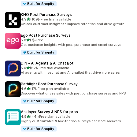
Built for Shopify
KNO Post Purchase Surveys
เต็ม 5 ดาว
4.9
(109)
•
Free trial available
ทั้งหมด 109 รีวิว
Unlock customer insights to improve retention and drive growth
Ego Post Purchase Surveys
เต็ม 5 ดาว
5.0
(7)
•
Free
ทั้งหมด 7 รีวิว
Get customer insights with post-purchase and smart surveys
Built for Shopify
DIN ‑ AI Agents & AI Chat Bot
เต็ม 5 ดาว
5.0
(62)
•
Free trial available
ทั้งหมด 62 รีวิว
AI agents with livechat and AI chatbot that drive more sales
Pathlight Post Purchase Survey
เต็ม 5 ดาว
4.6
(17)
•
Free plan available
ทั้งหมด 17 รีวิว
Discover what drives sales with post purchase surveys and NPS
Built for Shopify
Asklayer Survey & NPS for pros
เต็ม 5 ดาว
4.9
(44)
•
Free plan available
ทั้งหมด 44 รีวิว
Highly customizable & low-friction surveys get more answers
Built for Shopify