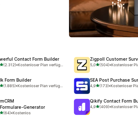
.
werful Contact Form Builder
Zigpoll Customer Sur
von 5 Sternen
von 5 Sternen
(2.312)
•
Kostenloser Plan verfügbar
5,0
(504)
•
Kostenloser Pl
2 Rezensionen insgesamt
504 Rezensionen insgesa
lk Form Builder
SEA Post Purchase Su
von 5 Sternen
von 5 Sternen
(1.885)
•
Kostenloser Plan verfügbar
4,9
(173)
•
Kostenloser Pl
5 Rezensionen insgesamt
173 Rezensionen insgesa
rmCRM
Qikify Contact Form Bu
von 5 Sternen
‑Formulare‑Generator
4,9
(409)
•
Kostenloser Pl
409 Rezensionen insgesa
von 5 Sternen
(64)
•
Kostenlos
Rezensionen insgesamt