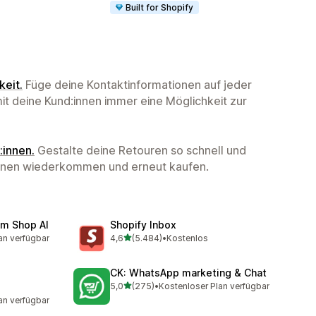
Built for Shopify
keit.
Füge deine Kontaktinformationen auf jeder
it deine Kund:innen immer eine Möglichkeit zur
innen.
Gestalte deine Retouren so schnell und
nnen wiederkommen und erneut kaufen.
am Shop AI
Shopify Inbox
von 5 Sternen
an verfügbar
4,6
(5.484)
•
Kostenlos
mt
5484 Rezensionen insgesamt
CK: WhatsApp marketing & Chat
von 5 Sternen
5,0
(275)
•
Kostenloser Plan verfügbar
275 Rezensionen insgesamt
an verfügbar
mt