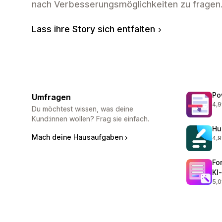
nach Verbesserungsmöglichkeiten zu fragen
Lass ihre Story sich entfalten
Po
Umfragen
4,9
231
Du möchtest wissen, was deine
Kund:innen wollen? Frag sie einfach.
Hu
Mach deine Hausaufgaben
4,9
188
Fo
KI
5,0
64 