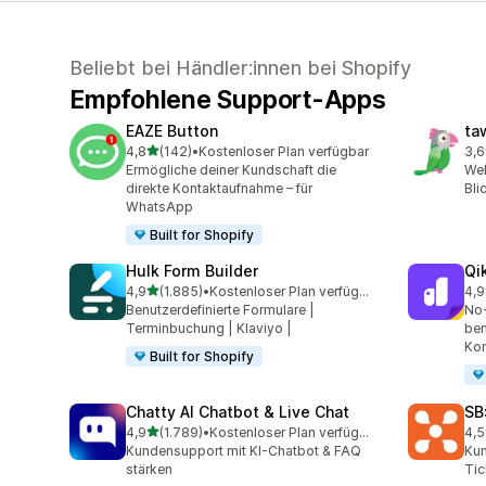
Beliebt bei Händler:innen bei Shopify
Empfohlene Support-Apps
EAZE Button
ta
von 5 Sternen
4,8
(142)
•
Kostenloser Plan verfügbar
3,6
142 Rezensionen insgesamt
55 
Ermögliche deiner Kundschaft die
Web
direkte Kontaktaufnahme – für
Bli
WhatsApp
Built for Shopify
Hulk Form Builder
Qi
von 5 Sternen
4,9
(1.885)
•
Kostenloser Plan verfügbar
4,9
1885 Rezensionen insgesamt
409
Benutzerdefinierte Formulare |
No-
Terminbuchung | Klaviyo |
ben
Kon
Built for Shopify
Chatty AI Chatbot & Live Chat
SB
von 5 Sternen
4,9
(1.789)
•
Kostenloser Plan verfügbar
4,5
1789 Rezensionen insgesamt
244
Kundensupport mit KI-Chatbot & FAQ
Kun
stärken
Tic