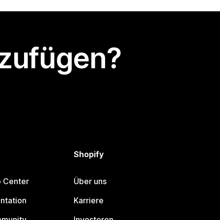
nzufügen?
Shopify
p Center
Über uns
ntation
Karriere
mmunity
Investoren