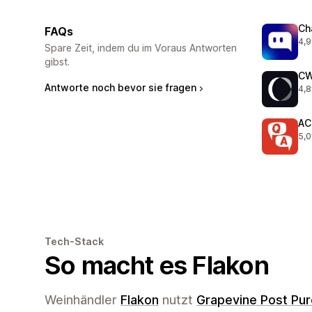
Ch
FAQs
4,9
178
Spare Zeit, indem du im Voraus Antworten
gibst.
CW
Antworte noch bevor sie fragen
4,8
83 
AC
5,0
25 
Tech-Stack
So macht es Flakon
Weinhändler
Flakon
nutzt
Grapevine Post Pu