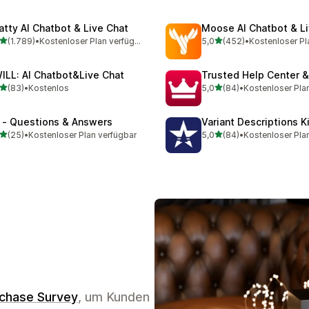
atty AI Chatbot & Live Chat
Moose AI Chatbot & Li
von 5 Sternen
von 5 Sternen
(1.789)
•
Kostenloser Plan verfügbar
5,0
(452)
•
Kostenloser Pl
9 Rezensionen insgesamt
452 Rezensionen insgesa
ILL: AI Chatbot&Live Chat
Trusted Help Center 
von 5 Sternen
von 5 Sternen
(83)
•
Kostenlos
5,0
(84)
•
Kostenloser Pla
Rezensionen insgesamt
84 Rezensionen insgesam
 ‑ Questions & Answers
Variant Descriptions K
von 5 Sternen
von 5 Sternen
(25)
•
Kostenloser Plan verfügbar
5,0
(84)
•
Kostenloser Pla
Rezensionen insgesamt
84 Rezensionen insgesam
rchase Survey
, um Kunden