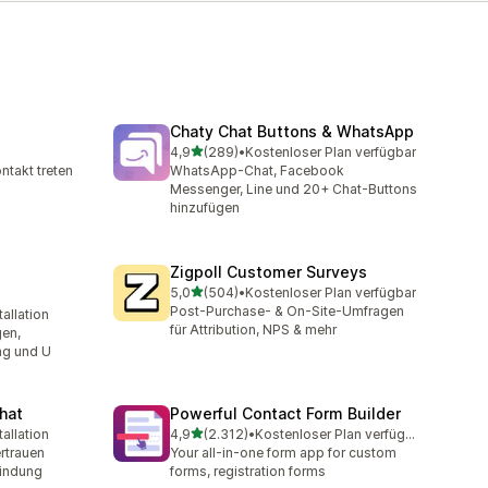
Chaty Chat Buttons & WhatsApp
von 5 Sternen
4,9
(289)
•
Kostenloser Plan verfügbar
amt
289 Rezensionen insgesamt
ntakt treten
WhatsApp-Chat, Facebook
Messenger, Line und 20+ Chat-Buttons
hinzufügen
Zigpoll Customer Surveys
von 5 Sternen
5,0
(504)
•
Kostenloser Plan verfügbar
504 Rezensionen insgesamt
Post-Purchase- & On-Site-Umfragen
allation
mt
für Attribution, NPS & mehr
gen,
ng und U
Chat
Powerful Contact Form Builder
von 5 Sternen
allation
4,9
(2.312)
•
Kostenloser Plan verfügbar
mt
2312 Rezensionen insgesamt
ertrauen
Your all-in-one form app for custom
indung
forms, registration forms