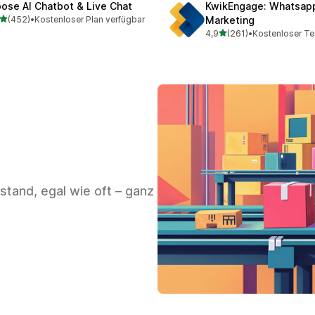
ose AI Chatbot & Live Chat
KwikEngage: Whatsap
von 5 Sternen
(452)
•
Kostenloser Plan verfügbar
Marketing
 Rezensionen insgesamt
von 5 Sternen
4,9
(261)
•
Kostenloser Te
261 Rezensionen insgesa
and, egal wie oft – ganz