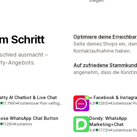
steigern.
m Schritt
Optimiere deine Erreichbar
Seite deines Shops ein, dam
Kontaktaufnahme haben.
rschied ausmacht –
ify-Angebots.
Auf zufriedene Stammkund:
angenehm, dass die Kund:i
atty AI Chatbot & Live Chat
∞ Facebook & Instagr
von 5 Sternen
von 5 Sternen
(1.789)
•
Kostenloser Plan verfügbar
4,9
(265)
•
Kostenloser Pl
9 Rezensionen insgesamt
265 Rezensionen insgesa
ose WhatsApp Chat Button
Dondy: WhatsApp
von 5 Sternen
(126)
•
Kostenlos
Marketing+Chat
 Rezensionen insgesamt
von 5 Sternen
4,8
(772)
•
Kostenloser Pl
772 Rezensionen insgesa