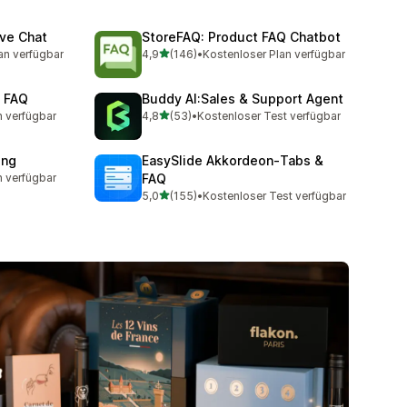
ve Chat
StoreFAQ: Product FAQ Chatbot
von 5 Sternen
an verfügbar
4,9
(146)
•
Kostenloser Plan verfügbar
mt
146 Rezensionen insgesamt
& FAQ
Buddy AI:Sales & Support Agent
von 5 Sternen
n verfügbar
4,8
(53)
•
Kostenloser Test verfügbar
t
53 Rezensionen insgesamt
ing
EasySlide Akkordeon‑Tabs &
n verfügbar
FAQ
t
von 5 Sternen
5,0
(155)
•
Kostenloser Test verfügbar
155 Rezensionen insgesamt