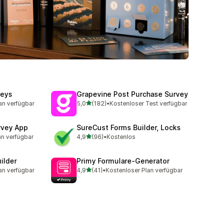
veys
Grapevine Post Purchase Survey
von 5 Sternen
an verfügbar
5,0
(182)
•
Kostenloser Test verfügbar
mt
182 Rezensionen insgesamt
rvey App
SureCust Forms Builder, Locks
von 5 Sternen
an verfügbar
4,9
(96)
•
Kostenlos
mt
96 Rezensionen insgesamt
ilder
Primy Formulare‑Generator
von 5 Sternen
an verfügbar
4,9
(41)
•
Kostenloser Plan verfügbar
mt
41 Rezensionen insgesamt