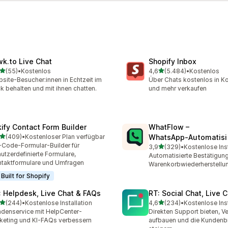
wk.to Live Chat
Shopify Inbox
von 5 Sternen
von 5 Sternen
(55)
•
Kostenlos
4,6
(5.484)
•
Kostenlos
Rezensionen insgesamt
5484 Rezensionen insges
site-Besucher:innen in Echtzeit im
Über Chats kostenlos in Ko
ck behalten und mit ihnen chatten.
und mehr verkaufen
kify Contact Form Builder
WhatFlow –
von 5 Sternen
(409)
•
Kostenloser Plan verfügbar
WhatsApp‑Automatisi
 Rezensionen insgesamt
Code-Formular-Builder für
von 5 Sternen
3,9
(329)
•
Kostenlose Inst
329 Rezensionen insgesa
utzerdefinierte Formulare,
Automatisierte Bestätigun
taktformulare und Umfragen
Warenkorbwiederherstellu
Built for Shopify
: Helpdesk, Live Chat & FAQs
RT: Social Chat, Live 
von 5 Sternen
von 5 Sternen
(244)
•
Kostenlose Installation
4,6
(234)
•
Kostenlose Inst
 Rezensionen insgesamt
234 Rezensionen insgesa
denservice mit HelpCenter-
Direkten Support bieten, V
keting und KI-FAQs verbessern
aufbauen und die Kundenb