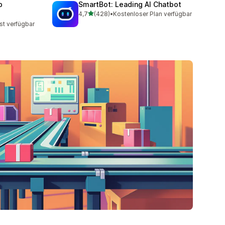
p
SmartBot: Leading AI Chatbot
von 5 Sternen
4,7
(428)
•
Kostenloser Plan verfügbar
428 Rezensionen insgesamt
st verfügbar
mt