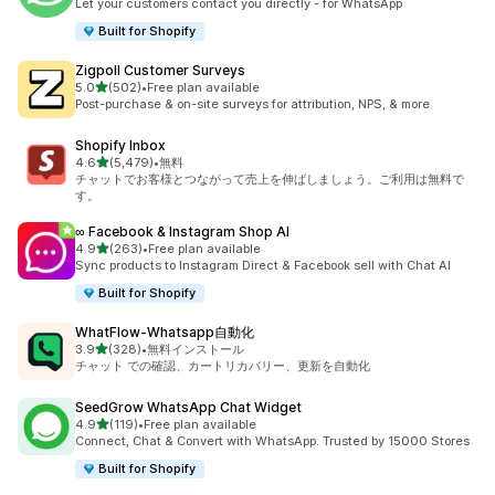
Let your customers contact you directly - for WhatsApp
Built for Shopify
Zigpoll Customer Surveys
5つ星中
5.0
(502)
•
Free plan available
合計レビュー数：502件
Post-purchase & on-site surveys for attribution, NPS, & more
Shopify Inbox
5つ星中
4.6
(5,479)
•
無料
合計レビュー数：5479件
チャットでお客様とつながって売上を伸ばしましょう。ご利用は無料で
す。
∞ Facebook & Instagram Shop AI
5つ星中
4.9
(263)
•
Free plan available
合計レビュー数：263件
Sync products to Instagram Direct & Facebook sell with Chat AI
Built for Shopify
WhatFlow‑Whatsapp自動化
5つ星中
3.9
(328)
•
無料インストール
合計レビュー数：328件
チャット での確認、カートリカバリー、更新を自動化
SeedGrow WhatsApp Chat Widget
5つ星中
4.9
(119)
•
Free plan available
合計レビュー数：119件
Connect, Chat & Convert with WhatsApp. Trusted by 15000 Stores
Built for Shopify