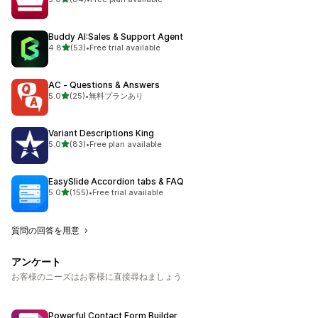
合計レビュー数：84件
Buddy AI:Sales & Support Agent
5つ星中
4.8
(53)
•
Free trial available
合計レビュー数：53件
AC ‑ Questions & Answers
5つ星中
5.0
(25)
•
無料プランあり
合計レビュー数：25件
Variant Descriptions King
5つ星中
5.0
(83)
•
Free plan available
合計レビュー数：83件
EasySlide Accordion tabs & FAQ
5つ星中
5.0
(155)
•
Free trial available
合計レビュー数：155件
質問の回答を用意
アンケート
お客様のニーズはお客様に直接尋ねましょう
Powerful Contact Form Builder