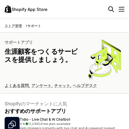
Shopify App Store
ストア管理
サポート
サポートアプリ
生涯顧客をつくるサービ
スを提供しましょう。
よくある質問
アンケート
チャット
ヘルプデスク
Shopifyのマーチャントに人気
おすすめのサポートアプリ
Tidio ‑ Live Chat & AI Chatbot
5つ星中
4.8
(1,246)
•
Free plan available
合計レビュー数：1246件
Help shoppers instantly with live chat and AI-powered support.