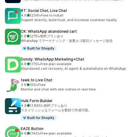
RT: Social Chat, Live Chat
5つ星中
4.6
(234)
•
Free to install
合計レビュー数：234件
Support directly, build trust, and increase customer loyalty.
CK: WhatsApp abandoned cart
5つ星中
5.0
(275)
•
無料プランあり
合計レビュー数：275件
WhatsApp でマーケティング・放棄カゴ復旧メッセージ送信
Built for Shopify
Dondy: WhatsApp Marketing+Chat
5つ星中
4.8
(770)
•
Free plan available
合計レビュー数：770件
Abandoned cart recovery, AI agent & automations on WhatsApp
tawk.to Live Chat
5つ星中
3.6
(55)
•
Free
合計レビュー数：55件
Monitor and chat with site visitors in real time.
Hulk Form Builder
5つ星中
4.9
(1,885)
•
無料プランあり
合計レビュー数：1885件
スタイリッシュなフォームを数秒で作成可能。
Built for Shopify
EAZE Button
5つ星中
4.8
(142)
•
Free plan available
合計レビュー数：142件