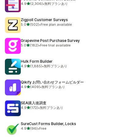
5つ星中
4.9
(2,306)
•
無料プランあり
合計レビュー数：2306件
Zigpoll Customer Surveys
5つ星中
5.0
(502)
•
Free plan available
合計レビュー数：502件
Grapevine Post Purchase Survey
5つ星中
5.0
(182)
•
Free trial available
合計レビュー数：182件
Hulk Form Builder
5つ星中
4.9
(1,885)
•
無料プランあり
合計レビュー数：1885件
Qikify お問い合わせフォームビルダー
5つ星中
4.9
(409)
•
無料プランあり
合計レビュー数：409件
SEA購入後調査
5つ星中
4.9
(172)
•
無料プランあり
合計レビュー数：172件
SureCust Forms Builder, Locks
5つ星中
4.9
(96)
•
Free
合計レビュー数：96件