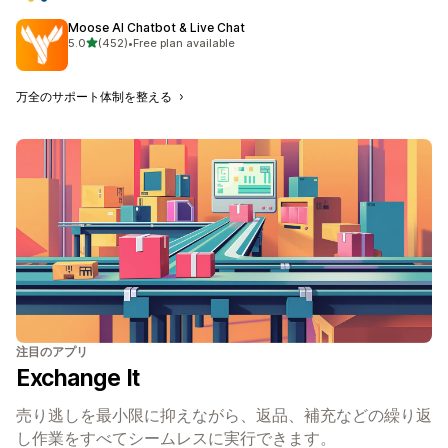
Moose AI Chatbot & Live Chat
5つ星中
5.0
(452)
•
Free plan available
合計レビュー数：452件
万全のサポート体制を整える
注目のアプリ
Exchange It
売り逃しを最小限に抑えながら、返品、補充などの繰り返
し作業をすべてシームレスに実行できます。