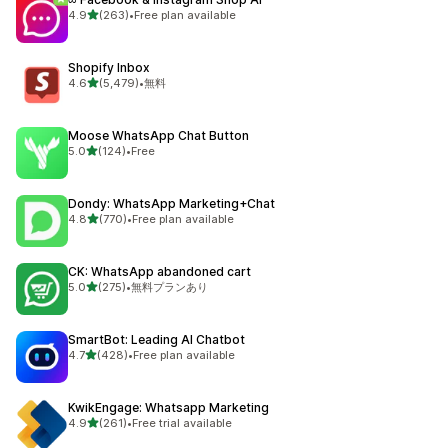
5つ星中
4.9
(263)
•
Free plan available
合計レビュー数：263件
Shopify Inbox
5つ星中
4.6
(5,479)
•
無料
合計レビュー数：5479件
Moose WhatsApp Chat Button
5つ星中
5.0
(124)
•
Free
合計レビュー数：124件
Dondy: WhatsApp Marketing+Chat
5つ星中
4.8
(770)
•
Free plan available
合計レビュー数：770件
CK: WhatsApp abandoned cart
5つ星中
5.0
(275)
•
無料プランあり
合計レビュー数：275件
SmartBot: Leading AI Chatbot
5つ星中
4.7
(428)
•
Free plan available
合計レビュー数：428件
KwikEngage: Whatsapp Marketing
5つ星中
4.9
(261)
•
Free trial available
合計レビュー数：261件