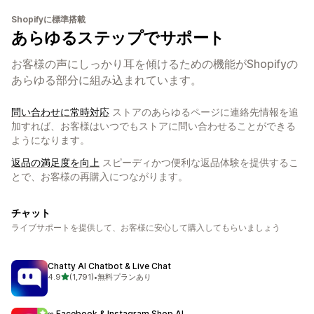
Shopifyに標準搭載
あらゆるステップでサポート
お客様の声にしっかり耳を傾けるための機能がShopifyの
あらゆる部分に組み込まれています。
問い合わせに常時対応
ストアのあらゆるページに連絡先情報を追
加すれば、お客様はいつでもストアに問い合わせることができる
ようになります。
返品の満足度を向上
スピーディかつ便利な返品体験を提供するこ
とで、お客様の再購入につながります。
チャット
ライブサポートを提供して、お客様に安心して購入してもらいましょう
Chatty AI Chatbot & Live Chat
5つ星中
4.9
(1,791)
•
無料プランあり
合計レビュー数：1791件
∞ Facebook & Instagram Shop AI