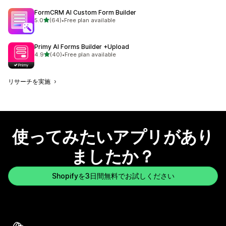
FormCRM AI Custom Form Builder
5つ星中
5.0
(64)
•
Free plan available
合計レビュー数：64件
Primy AI Forms Builder +Upload
5つ星中
4.9
(40)
•
Free plan available
合計レビュー数：40件
リサーチを実施
使ってみたいアプリがあり
ましたか？
Shopifyを3日間無料でお試しください