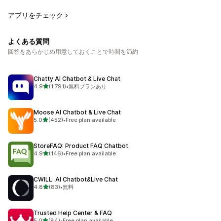
アプリをチェック
よくある質問
回答をあらかじめ用意しておくことで時間を節約
Chatty AI Chatbot & Live Chat
5つ星中
4.9
(1,791)
•
無料プランあり
合計レビュー数：1791件
Moose AI Chatbot & Live Chat
5つ星中
5.0
(452)
•
Free plan available
合計レビュー数：452件
StoreFAQ: Product FAQ Chatbot
5つ星中
4.9
(146)
•
Free plan available
合計レビュー数：146件
CWILL: AI Chatbot&Live Chat
5つ星中
4.8
(83)
•
無料
合計レビュー数：83件
Trusted Help Center & FAQ
5つ星中
5.0
(84)
•
Free plan available