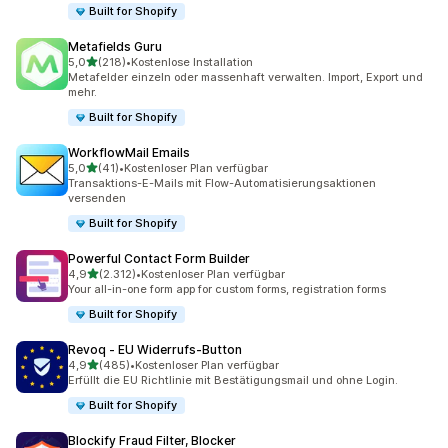
Built for Shopify
Metafields Guru
von 5 Sternen
5,0
(218)
•
Kostenlose Installation
218 Rezensionen insgesamt
Metafelder einzeln oder massenhaft verwalten. Import, Export und
mehr.
Built for Shopify
WorkflowMail Emails
von 5 Sternen
5,0
(41)
•
Kostenloser Plan verfügbar
41 Rezensionen insgesamt
Transaktions-E-Mails mit Flow-Automatisierungsaktionen
versenden
Built for Shopify
Powerful Contact Form Builder
von 5 Sternen
4,9
(2.312)
•
Kostenloser Plan verfügbar
2312 Rezensionen insgesamt
Your all-in-one form app for custom forms, registration forms
Built for Shopify
Revoq ‑ EU Widerrufs‑Button
von 5 Sternen
4,9
(485)
•
Kostenloser Plan verfügbar
485 Rezensionen insgesamt
Erfüllt die EU Richtlinie mit Bestätigungsmail und ohne Login.
Built for Shopify
Blockify Fraud Filter, Blocker