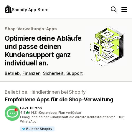
Shopify App Store
Shop-Verwaltungs-Apps
Optimiere deine Abläufe
und passe deinen
Kundensupport ganz
individuell an.
Betrieb
Finanzen
Sicherheit
Support
Beliebt bei Händler:innen bei Shopify
Empfohlene Apps für die Shop-Verwaltung
EAZE Button
von 5 Sternen
4,8
(142)
•
Kostenloser Plan verfügbar
142 Rezensionen insgesamt
Ermögliche deiner Kundschaft die direkte Kontaktaufnahme – für
WhatsApp
Built for Shopify