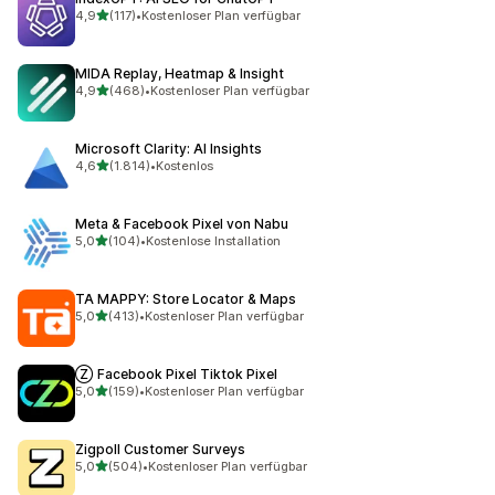
von 5 Sternen
4,9
(117)
•
Kostenloser Plan verfügbar
117 Rezensionen insgesamt
MIDA Replay, Heatmap & Insight
von 5 Sternen
4,9
(468)
•
Kostenloser Plan verfügbar
468 Rezensionen insgesamt
Microsoft Clarity: AI Insights
von 5 Sternen
4,6
(1.814)
•
Kostenlos
1814 Rezensionen insgesamt
Meta & Facebook Pixel von Nabu
von 5 Sternen
5,0
(104)
•
Kostenlose Installation
104 Rezensionen insgesamt
TA MAPPY: Store Locator & Maps
von 5 Sternen
5,0
(413)
•
Kostenloser Plan verfügbar
413 Rezensionen insgesamt
Ⓩ Facebook Pixel Tiktok Pixel
von 5 Sternen
5,0
(159)
•
Kostenloser Plan verfügbar
159 Rezensionen insgesamt
Zigpoll Customer Surveys
von 5 Sternen
5,0
(504)
•
Kostenloser Plan verfügbar
504 Rezensionen insgesamt