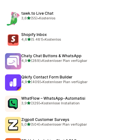
tawk.to Live Chat
von 5 Sternen
3,6
(55)
•
Kostenlos
55 Rezensionen insgesamt
Shopify Inbox
von 5 Sternen
4,6
(5.481)
•
Kostenlos
5481 Rezensionen insgesamt
Chaty Chat Buttons & WhatsApp
von 5 Sternen
4,9
(289)
•
Kostenloser Plan verfügbar
289 Rezensionen insgesamt
Qikify Contact Form Builder
von 5 Sternen
4,9
(409)
•
Kostenloser Plan verfügbar
409 Rezensionen insgesamt
WhatFlow – WhatsApp‑Automatisi
von 5 Sternen
3,9
(329)
•
Kostenlose Installation
329 Rezensionen insgesamt
Zigpoll Customer Surveys
von 5 Sternen
5,0
(504)
•
Kostenloser Plan verfügbar
504 Rezensionen insgesamt