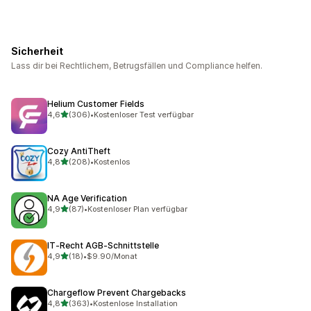
Sicherheit
Lass dir bei Rechtlichem, Betrugsfällen und Compliance helfen.
Helium Customer Fields
von 5 Sternen
4,6
(306)
•
Kostenloser Test verfügbar
306 Rezensionen insgesamt
Cozy AntiTheft
von 5 Sternen
4,8
(208)
•
Kostenlos
208 Rezensionen insgesamt
NA Age Verification
von 5 Sternen
4,9
(87)
•
Kostenloser Plan verfügbar
87 Rezensionen insgesamt
IT‑Recht AGB‑Schnittstelle
von 5 Sternen
4,9
(18)
•
$9.90/Monat
18 Rezensionen insgesamt
Chargeflow Prevent Chargebacks
von 5 Sternen
4,8
(363)
•
Kostenlose Installation
363 Rezensionen insgesamt