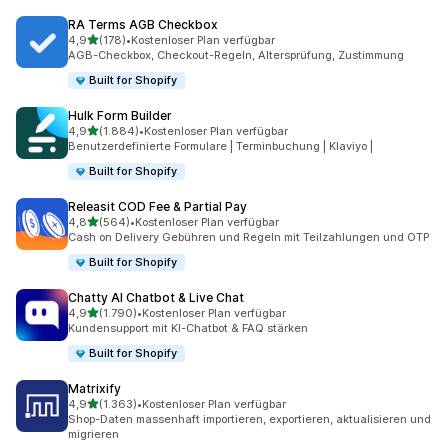
RA Terms AGB Checkbox
von 5 Sternen
4,9
(178)
•
Kostenloser Plan verfügbar
178 Rezensionen insgesamt
AGB-Checkbox, Checkout-Regeln, Altersprüfung, Zustimmung
Built for Shopify
Hulk Form Builder
von 5 Sternen
4,9
(1.884)
•
Kostenloser Plan verfügbar
1884 Rezensionen insgesamt
Benutzerdefinierte Formulare | Terminbuchung | Klaviyo |
Built for Shopify
Releasit COD Fee & Partial Pay
von 5 Sternen
4,8
(564)
•
Kostenloser Plan verfügbar
564 Rezensionen insgesamt
Cash on Delivery Gebühren und Regeln mit Teilzahlungen und OTP
Built for Shopify
Chatty AI Chatbot & Live Chat
von 5 Sternen
4,9
(1.790)
•
Kostenloser Plan verfügbar
1790 Rezensionen insgesamt
Kundensupport mit KI-Chatbot & FAQ stärken
Built for Shopify
Matrixify
von 5 Sternen
4,9
(1.363)
•
Kostenloser Plan verfügbar
1363 Rezensionen insgesamt
Shop-Daten massenhaft importieren, exportieren, aktualisieren und
migrieren