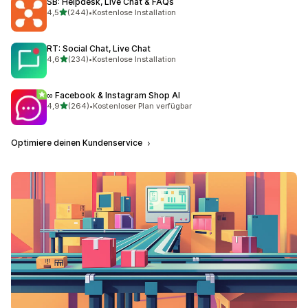
SB: Helpdesk, Live Chat & FAQs
von 5 Sternen
4,5
(244)
•
Kostenlose Installation
244 Rezensionen insgesamt
RT: Social Chat, Live Chat
von 5 Sternen
4,6
(234)
•
Kostenlose Installation
234 Rezensionen insgesamt
∞ Facebook & Instagram Shop AI
von 5 Sternen
4,9
(264)
•
Kostenloser Plan verfügbar
264 Rezensionen insgesamt
Optimiere deinen Kundenservice