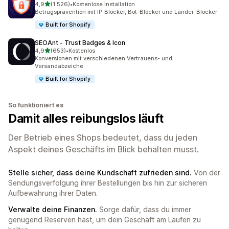
von 5 Sternen
4,9
(1.526)
•
Kostenlose Installation
1526 Rezensionen insgesamt
Betrugsprävention mit IP-Blocker, Bot-Blocker und Länder-Blocker
Built for Shopify
SEOAnt ‑ Trust Badges & Icon
von 5 Sternen
4,9
(653)
•
Kostenlos
653 Rezensionen insgesamt
Konversionen mit verschiedenen Vertrauens- und
Versandabzeiche
Built for Shopify
So funktioniert es
Damit alles reibungslos läuft
Der Betrieb eines Shops bedeutet, dass du jeden
Aspekt deines Geschäfts im Blick behalten musst.
Stelle sicher, dass deine Kundschaft zufrieden sind.
Von der
Sendungsverfolgung ihrer Bestellungen bis hin zur sicheren
Aufbewahrung ihrer Daten.
Verwalte deine Finanzen.
Sorge dafür, dass du immer
genügend Reserven hast, um dein Geschäft am Laufen zu