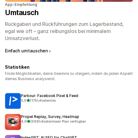
App-Empfehlung
Umtausch
Rückgaben und Rückführungen zum Lagerbestand,
egal wie oft – ganz reibungslos bei minimalem
Umsatzverlust.
Einfach umtauschen
Statistiken
Finde Möglichkeiten, deine Gewinne zu steigern, indem du jeden Aspekt
deines Business analysierst.
Parkour: Facebook Pixel & Feed
von 5 Sternen
5,0
(175)
•
Kostenlos
175 Rezensionen insgesamt
Propel Replay, Survey, Heatmap
von 5 Sternen
4,9
(599)
•
Kostenloser Plan verfügbar
599 Rezensionen insgesamt
IndexGPT: AI SEO for ChatGPT