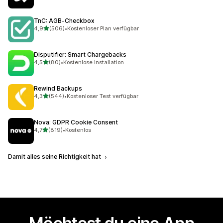
TnC: AGB‑Checkbox
von 5 Sternen
4,9
(506)
•
Kostenloser Plan verfügbar
506 Rezensionen insgesamt
Disputifier: Smart Chargebacks
von 5 Sternen
4,5
(80)
•
Kostenlose Installation
80 Rezensionen insgesamt
Rewind Backups
von 5 Sternen
4,3
(544)
•
Kostenloser Test verfügbar
544 Rezensionen insgesamt
Nova: GDPR Cookie Consent
von 5 Sternen
4,7
(819)
•
Kostenlos
819 Rezensionen insgesamt
Damit alles seine Richtigkeit hat
Möchtest du eine App