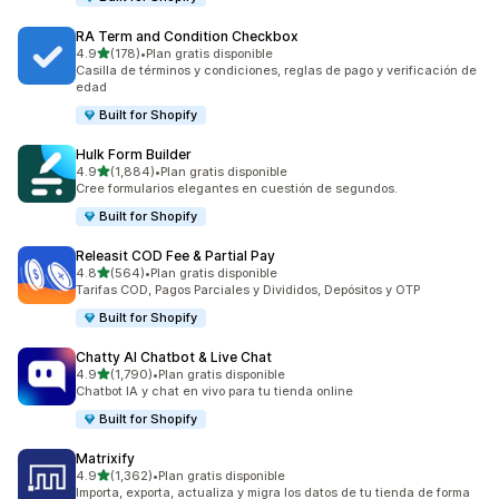
RA Term and Condition Checkbox
de 5 estrellas
4.9
(178)
•
Plan gratis disponible
178 reseñas en total
Casilla de términos y condiciones, reglas de pago y verificación de
edad
Built for Shopify
Hulk Form Builder
de 5 estrellas
4.9
(1,884)
•
Plan gratis disponible
1884 reseñas en total
Cree formularios elegantes en cuestión de segundos.
Built for Shopify
Releasit COD Fee & Partial Pay
de 5 estrellas
4.8
(564)
•
Plan gratis disponible
564 reseñas en total
Tarifas COD, Pagos Parciales y Divididos, Depósitos y OTP
Built for Shopify
Chatty AI Chatbot & Live Chat
de 5 estrellas
4.9
(1,790)
•
Plan gratis disponible
1790 reseñas en total
Chatbot IA y chat en vivo para tu tienda online
Built for Shopify
Matrixify
de 5 estrellas
4.9
(1,362)
•
Plan gratis disponible
1362 reseñas en total
Importa, exporta, actualiza y migra los datos de tu tienda de forma