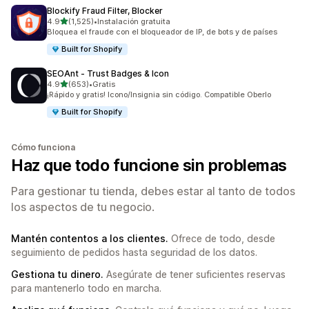
Blockify Fraud Filter, Blocker
de 5 estrellas
4.9
(1,525)
•
Instalación gratuita
1525 reseñas en total
Bloquea el fraude con el bloqueador de IP, de bots y de países
Built for Shopify
SEOAnt ‑ Trust Badges & Icon
de 5 estrellas
4.9
(653)
•
Gratis
653 reseñas en total
¡Rápido y gratis! Icono/Insignia sin código. Compatible Oberlo
Built for Shopify
Cómo funciona
Haz que todo funcione sin problemas
Para gestionar tu tienda, debes estar al tanto de todos
los aspectos de tu negocio.
Mantén contentos a los clientes.
Ofrece de todo, desde
seguimiento de pedidos hasta seguridad de los datos.
Gestiona tu dinero.
Asegúrate de tener suficientes reservas
para mantenerlo todo en marcha.