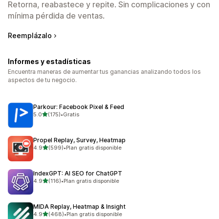
Retorna, reabastece y repite. Sin complicaciones y con
mínima pérdida de ventas.
Reemplázalo
Informes y estadísticas
Encuentra maneras de aumentar tus ganancias analizando todos los
aspectos de tu negocio.
Parkour: Facebook Pixel & Feed
de 5 estrellas
5.0
(175)
•
Gratis
175 reseñas en total
Propel Replay, Survey, Heatmap
de 5 estrellas
4.9
(599)
•
Plan gratis disponible
599 reseñas en total
IndexGPT: AI SEO for ChatGPT
de 5 estrellas
4.9
(116)
•
Plan gratis disponible
116 reseñas en total
MIDA Replay, Heatmap & Insight
de 5 estrellas
4.9
(468)
•
Plan gratis disponible
468 reseñas en total