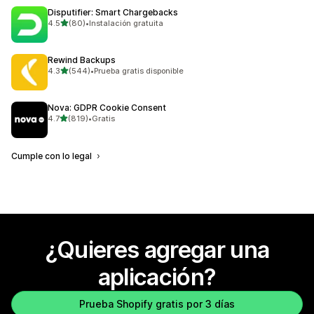
Disputifier: Smart Chargebacks
de 5 estrellas
4.5
(80)
•
Instalación gratuita
80 reseñas en total
Rewind Backups
de 5 estrellas
4.3
(544)
•
Prueba gratis disponible
544 reseñas en total
Nova: GDPR Cookie Consent
de 5 estrellas
4.7
(819)
•
Gratis
819 reseñas en total
Cumple con lo legal
¿Quieres agregar una
aplicación?
Prueba Shopify gratis por 3 días