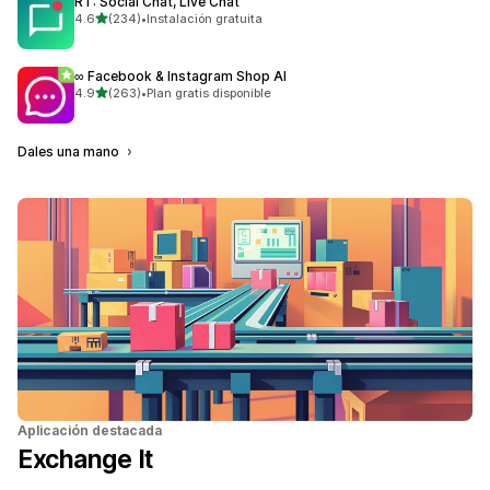
RT: Social Chat, Live Chat
de 5 estrellas
4.6
(234)
•
Instalación gratuita
234 reseñas en total
∞ Facebook & Instagram Shop AI
de 5 estrellas
4.9
(263)
•
Plan gratis disponible
263 reseñas en total
Dales una mano
Aplicación destacada
Exchange It