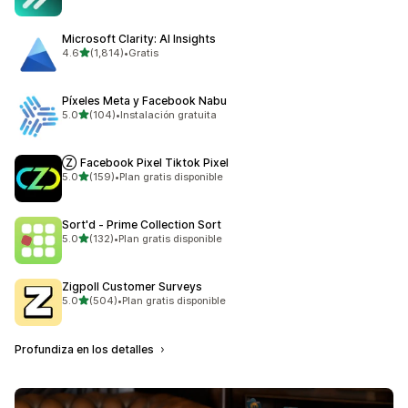
Microsoft Clarity: AI Insights
de 5 estrellas
4.6
(1,814)
•
Gratis
1814 reseñas en total
Píxeles Meta y Facebook Nabu
de 5 estrellas
5.0
(104)
•
Instalación gratuita
104 reseñas en total
Ⓩ Facebook Pixel Tiktok Pixel
de 5 estrellas
5.0
(159)
•
Plan gratis disponible
159 reseñas en total
Sort'd ‑ Prime Collection Sort
de 5 estrellas
5.0
(132)
•
Plan gratis disponible
132 reseñas en total
Zigpoll Customer Surveys
de 5 estrellas
5.0
(504)
•
Plan gratis disponible
504 reseñas en total
Profundiza en los detalles