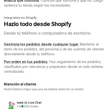
Analiza qué funciona.
Controla qué funciona y qué no. Luego
optimiza tu tienda según tus necesidades.
Integradas en Shopify
Hazlo todo desde Shopify
Desde tu teléfono o computadora de escritorio.
Gestiona los pedidos desde cualquier lugar.
Mantente al
tanto de los pedidos, del personal y de las cuentas de clientes
directamente desde tu teléfono.
Pon orden en tus pedidos.
Haz seguimiento de los pedidos,
clasifícalos por relevancia y prepáralos desde un solo sistema
centralizado.
Atención al cliente
Nada fideliza mejor que una excelente atención al cliente.
tawk.to Live Chat
de 5 estrellas
3.6
(55)
•
Gratis
55 reseñas en total