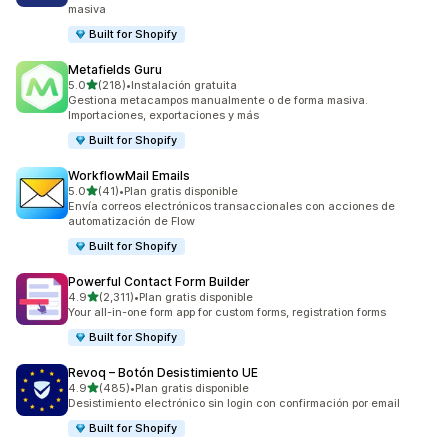
masiva
Built for Shopify
Metafields Guru
de 5 estrellas
5.0
(218)
•
Instalación gratuita
218 reseñas en total
Gestiona metacampos manualmente o de forma masiva.
Importaciones, exportaciones y más
Built for Shopify
WorkflowMail Emails
de 5 estrellas
5.0
(41)
•
Plan gratis disponible
41 reseñas en total
Envía correos electrónicos transaccionales con acciones de
automatización de Flow
Built for Shopify
Powerful Contact Form Builder
de 5 estrellas
4.9
(2,311)
•
Plan gratis disponible
2311 reseñas en total
Your all-in-one form app for custom forms, registration forms
Built for Shopify
Revoq – Botón Desistimiento UE
de 5 estrellas
4.9
(485)
•
Plan gratis disponible
485 reseñas en total
Desistimiento electrónico sin login con confirmación por email
Built for Shopify