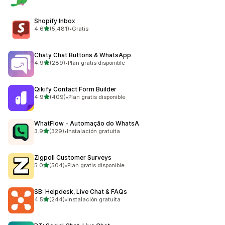
Shopify Inbox
de 5 estrellas
4.6
(5,481)
•
Gratis
5481 reseñas en total
Chaty Chat Buttons & WhatsApp
de 5 estrellas
4.9
(289)
•
Plan gratis disponible
289 reseñas en total
Qikify Contact Form Builder
de 5 estrellas
4.9
(409)
•
Plan gratis disponible
409 reseñas en total
WhatFlow ‑ Automação do WhatsA
de 5 estrellas
3.9
(329)
•
Instalación gratuita
329 reseñas en total
Zigpoll Customer Surveys
de 5 estrellas
5.0
(504)
•
Plan gratis disponible
504 reseñas en total
SB: Helpdesk, Live Chat & FAQs
de 5 estrellas
4.5
(244)
•
Instalación gratuita
244 reseñas en total