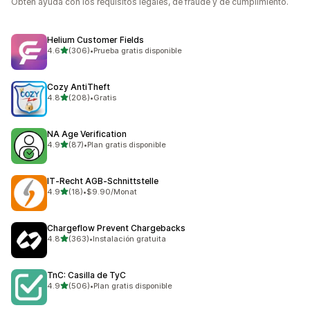
Obtén ayuda con los requisitos legales, de fraude y de cumplimiento.
Helium Customer Fields
de 5 estrellas
4.6
(306)
•
Prueba gratis disponible
306 reseñas en total
Cozy AntiTheft
de 5 estrellas
4.8
(208)
•
Gratis
208 reseñas en total
NA Age Verification
de 5 estrellas
4.9
(87)
•
Plan gratis disponible
87 reseñas en total
IT‑Recht AGB‑Schnittstelle
de 5 estrellas
4.9
(18)
•
$9.90/Monat
18 reseñas en total
Chargeflow Prevent Chargebacks
de 5 estrellas
4.8
(363)
•
Instalación gratuita
363 reseñas en total
TnC: Casilla de TyC
de 5 estrellas
4.9
(506)
•
Plan gratis disponible
506 reseñas en total