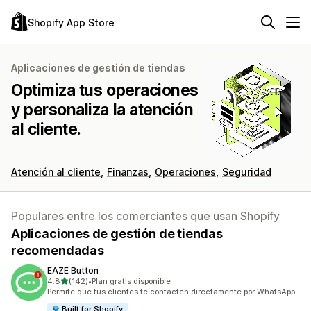
Shopify App Store
Aplicaciones de gestión de tiendas
Optimiza tus operaciones
y personaliza la atención
al cliente.
Atención al cliente
Finanzas
Operaciones
Seguridad
Populares entre los comerciantes que usan Shopify
Aplicaciones de gestión de tiendas
recomendadas
EAZE Button
de 5 estrellas
4.8
(142)
•
Plan gratis disponible
142 reseñas en total
Permite que tus clientes te contacten directamente por WhatsApp
Built for Shopify