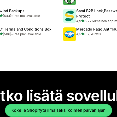
wind Backups
Sami B2B Lock,Passw
/ 5 tähteä
(544)
•
Free trial available
Protect
 arvostelua yhteensä
/ 5 tähteä
4,9
(927)
•
927 arvostelua yhteensä
C: Terms and Conditions Box
Mercado Pago Antifra
/ 5 tähteä
/ 5 tähteä
(506)
•
Free plan available
4,5
(52)
•
Gratis
 arvostelua yhteensä
52 arvostelua yhteensä
tko lisätä sovell
Kokeile Shopifyta ilmaiseksi kolmen päivän ajan