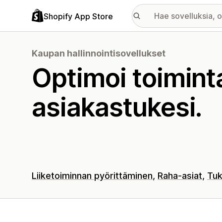
Shopify App Store
Kaupan hallinnointisovellukset
Optimoi toimint
asiakastukesi.
Liiketoiminnan pyörittäminen
Raha-asiat
Tuk