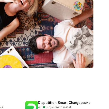
Disputifier: Smart Chargebacks
/ 5 tähteä
ble
4,5
(80)
•
Free to install
80 arvostelua yhteensä