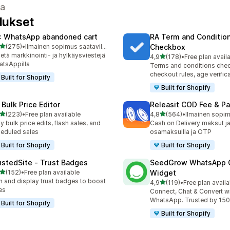
sa
llukset
: WhatsApp abandoned cart
RA Term and Conditio
/ 5 tähteä
(275)
•
Ilmainen sopimus saatavilla
Checkbox
 arvostelua yhteensä
etä markkinointi- ja hylkäysviestejä
/ 5 tähteä
4,9
(178)
•
Free plan avail
178 arvostelua yhteensä
tsAppilla
Terms and conditions che
checkout rules, age verific
Built for Shopify
Built for Shopify
 Bulk Price Editor
Releasit COD Fee & Par
/ 5 tähteä
/ 5 tähteä
(223)
•
Free plan available
4,8
(564)
•
 arvostelua yhteensä
564 arvostelua yhteensä
y bulk price edits, flash sales, and
Cash on Delivery maksut j
eduled sales
osamaksuilla ja OTP
Built for Shopify
Built for Shopify
ustedSite ‑ Trust Badges
SeedGrow WhatsApp 
/ 5 tähteä
(152)
•
Free plan available
Widget
 arvostelua yhteensä
n and display trust badges to boost
/ 5 tähteä
4,9
(119)
•
Free plan availa
119 arvostelua yhteensä
es
Connect, Chat & Convert w
WhatsApp. Trusted by 150
Built for Shopify
Built for Shopify