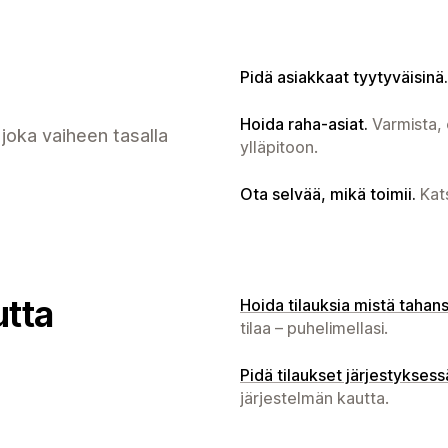
Pidä asiakkaat tyytyväisinä.
Hoida raha-asiat.
Varmista, e
 joka vaiheen tasalla
ylläpitoon.
Ota selvää, mikä toimii.
Kats
utta
Hoida tilauksia mistä tahans
tilaa – puhelimellasi.
Pidä tilaukset järjestyksess
järjestelmän kautta.