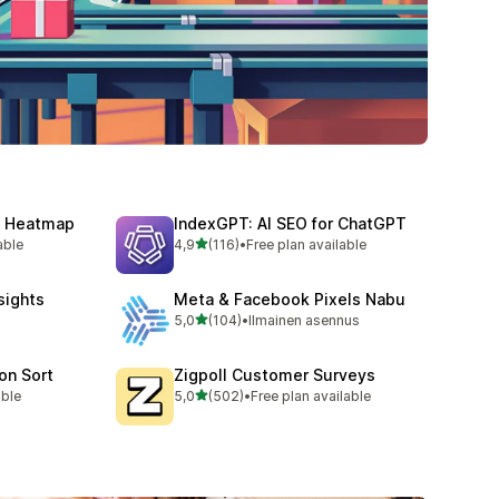
y, Heatmap
IndexGPT: AI SEO for ChatGPT
/ 5 tähteä
able
4,9
(116)
•
Free plan available
116 arvostelua yhteensä
nsights
Meta & Facebook Pixels Nabu
/ 5 tähteä
5,0
(104)
•
Ilmainen asennus
104 arvostelua yhteensä
ion Sort
Zigpoll Customer Surveys
/ 5 tähteä
able
5,0
(502)
•
Free plan available
502 arvostelua yhteensä