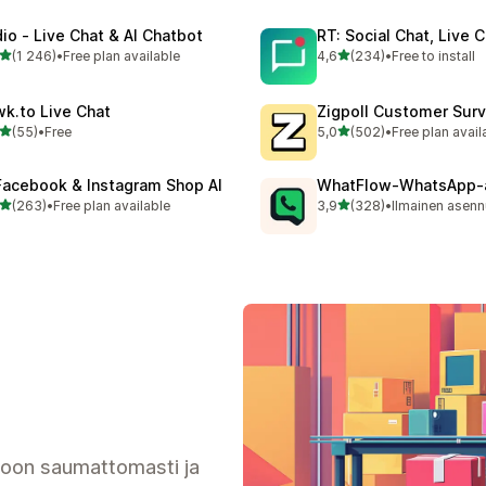
dio ‑ Live Chat & AI Chatbot
RT: Social Chat, Live 
/ 5 tähteä
/ 5 tähteä
(1 246)
•
Free plan available
4,6
(234)
•
Free to install
6 arvostelua yhteensä
234 arvostelua yhteensä
wk.to Live Chat
Zigpoll Customer Sur
/ 5 tähteä
/ 5 tähteä
(55)
•
Free
5,0
(502)
•
Free plan avail
arvostelua yhteensä
502 arvostelua yhteensä
Facebook & Instagram Shop AI
WhatFlow‑WhatsApp‑
/ 5 tähteä
/ 5 tähteä
(263)
•
Free plan available
3,9
(328)
•
Ilmainen asen
 arvostelua yhteensä
328 arvostelua yhteensä
toon saumattomasti ja