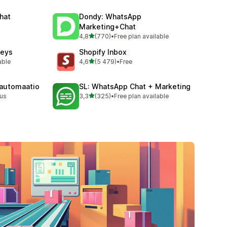
Chat
Dondy: WhatsApp
Marketing+Chat
/ 5 tähteä
4,8
(770)
•
Free plan available
770 arvostelua yhteensä
veys
Shopify Inbox
/ 5 tähteä
able
4,6
(5 479)
•
Free
5479 arvostelua yhteensä
automaatio
SL: WhatsApp Chat + Marketing
/ 5 tähteä
nus
3,3
(325)
•
Free plan available
325 arvostelua yhteensä