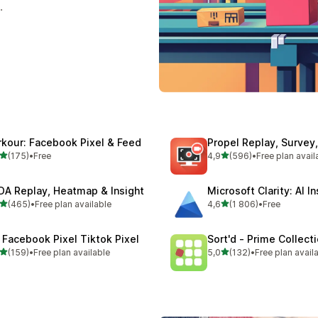
.
rkour: Facebook Pixel & Feed
Propel Replay, Surve
/ 5 tähteä
/ 5 tähteä
(175)
•
Free
4,9
(596)
•
Free plan avail
 arvostelua yhteensä
596 arvostelua yhteensä
DA Replay, Heatmap & Insight
Microsoft Clarity: AI I
/ 5 tähteä
/ 5 tähteä
(465)
•
Free plan available
4,6
(1 806)
•
Free
 arvostelua yhteensä
1806 arvostelua yhteensä
Facebook Pixel Tiktok Pixel
Sort'd ‑ Prime Collect
/ 5 tähteä
/ 5 tähteä
(159)
•
Free plan available
5,0
(132)
•
Free plan avail
 arvostelua yhteensä
132 arvostelua yhteensä