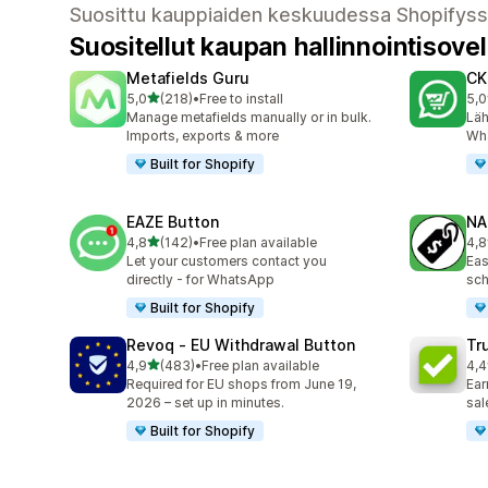
Suosittu kauppiaiden keskuudessa Shopifys
Suositellut kaupan hallinnointisove
Metafields Guru
CK
/ 5 tähteä
5,0
(218)
•
Free to install
5,0
218 arvostelua yhteensä
275
Manage metafields manually or in bulk.
Läh
Imports, exports & more
Wha
Built for Shopify
EAZE Button
NA
/ 5 tähteä
4,8
(142)
•
Free plan available
4,8
142 arvostelua yhteensä
223
Let your customers contact you
Eas
directly - for WhatsApp
sch
Built for Shopify
Revoq ‑ EU Withdrawal Button
Tr
/ 5 tähteä
4,9
(483)
•
Free plan available
4,4
483 arvostelua yhteensä
152
Required for EU shops from June 19,
Ear
2026 – set up in minutes.
sal
Built for Shopify