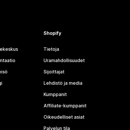
Shopify
jekeskus
Tietoja
ntaatio
Uramahdollisuudet
eisö
Sijoittajat
i
Lehdistö ja media
Kumppanit
Affiliate-kumppanit
Oikeudelliset asiat
Palvelun tila