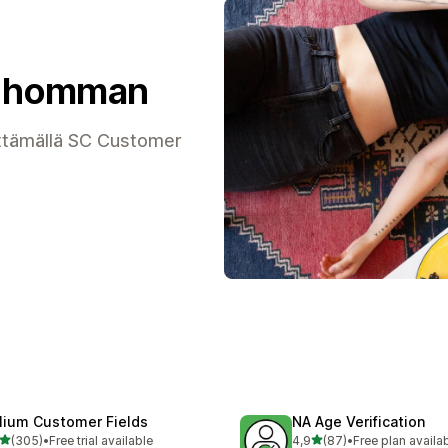
aa homman
äyttämällä SC Customer
lium Customer Fields
NA Age Verification
/ 5 tähteä
/ 5 tähteä
(305)
•
Free trial available
4,9
(87)
•
Free plan availa
 arvostelua yhteensä
87 arvostelua yhteensä