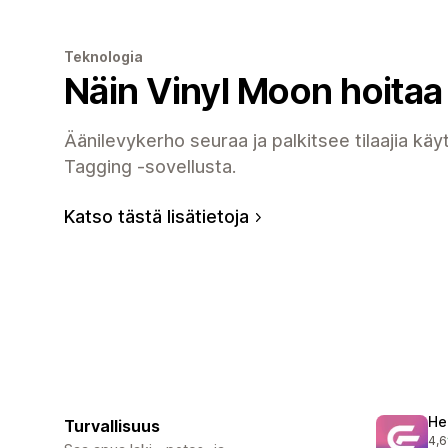
Teknologia
Näin Vinyl Moon hoit
Äänilevykerho seuraa ja palkitsee tilaajia k
Tagging -sovellusta.
Katso tästä lisätietoja
He
Turvallisuus
4,6
305