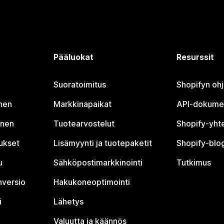
Pääluokat
Resurssit
Suoratoimitus
Shopifyn oh
nen
Markkinapaikat
API-dokume
inen
Tuotearvostelut
Shopify-yht
tukset
Lisämyynti ja tuotepaketit
Shopify-blog
u
Sähköpostimarkkinointi
Tutkimus
nversio
Hakukoneoptimointi
i
Lähetys
Valuutta ja käännös