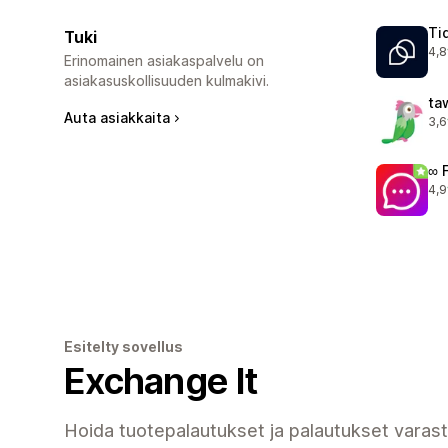
Ti
Tuki
4,8
124
Erinomainen asiakaspalvelu on
asiakasuskollisuuden kulmakivi.
ta
Auta asiakkaita
3,6
55 
∞ 
4,9
263
Esitelty sovellus
Exchange It
Hoida tuotepalautukset ja palautukset varas