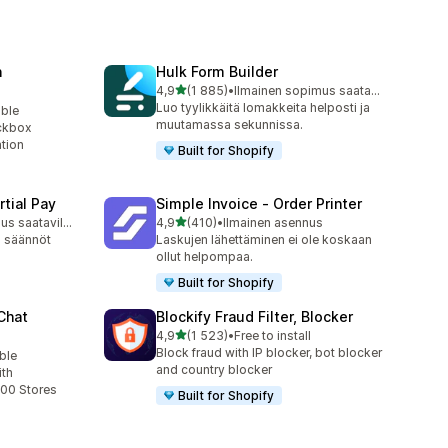
n
Hulk Form Builder
/ 5 tähteä
4,9
(1 885)
•
Ilmainen sopimus saatavilla
1885 arvostelua yhteensä
Luo tyylikkäitä lomakkeita helposti ja
able
muutamassa sekunnissa.
ckbox
ation
Built for Shopify
tial Pay
Simple Invoice ‑ Order Printer
/ 5 tähteä
Ilmainen sopimus saatavilla
4,9
(410)
•
Ilmainen asennus
410 arvostelua yhteensä
a säännöt
Laskujen lähettäminen ei ole koskaan
ollut helpompaa.
Built for Shopify
Chat
Blockify Fraud Filter, Blocker
/ 5 tähteä
4,9
(1 523)
•
Free to install
1523 arvostelua yhteensä
Block fraud with IP blocker, bot blocker
ble
and country blocker
ith
00 Stores
Built for Shopify