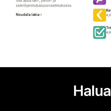
Saa apua laki-, petos- ja
sääntöjenmukaisuusvaatimuksissa.
Re
Noudata lakia
4,3
544
Tn
4,9
506
Halua