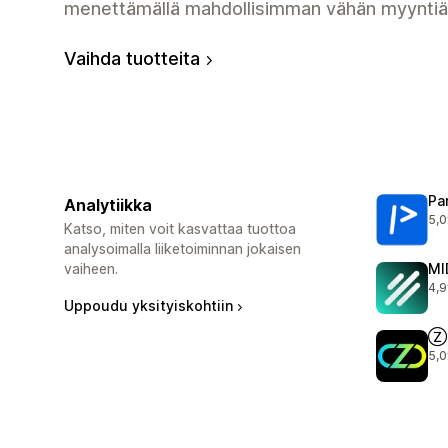
menettämällä mahdollisimman vähän myyntiä
Vaihda tuotteita
Pa
Analytiikka
5,0
175
Katso, miten voit kasvattaa tuottoa
analysoimalla liiketoiminnan jokaisen
vaiheen.
MI
4,9
465
Uppoudu yksityiskohtiin
Ⓩ 
5,0
159