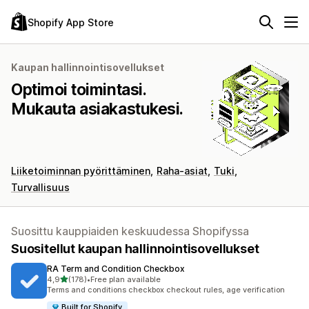
Shopify App Store
Kaupan hallinnointisovellukset
Optimoi toimintasi.
Mukauta asiakastukesi.
Liiketoiminnan pyörittäminen
Raha-asiat
Tuki
Turvallisuus
Suosittu kauppiaiden keskuudessa Shopifyssa
Suositellut kaupan hallinnointisovellukset
RA Term and Condition Checkbox
/ 5 tähteä
4,9
(178)
•
Free plan available
178 arvostelua yhteensä
Terms and conditions checkbox checkout rules, age verification
Built for Shopify