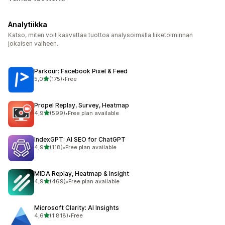
Analytiikka
Katso, miten voit kasvattaa tuottoa analysoimalla liiketoiminnan
jokaisen vaiheen.
Parkour: Facebook Pixel & Feed
/ 5 tähteä
5,0
(175)
•
Free
175 arvostelua yhteensä
Propel Replay, Survey, Heatmap
/ 5 tähteä
4,9
(599)
•
Free plan available
599 arvostelua yhteensä
IndexGPT: AI SEO for ChatGPT
/ 5 tähteä
4,9
(118)
•
Free plan available
118 arvostelua yhteensä
MIDA Replay, Heatmap & Insight
/ 5 tähteä
4,9
(469)
•
Free plan available
469 arvostelua yhteensä
Microsoft Clarity: AI Insights
/ 5 tähteä
4,6
(1 818)
•
Free
1818 arvostelua yhteensä