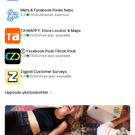
Meta & Facebook Pixels Nabu
/ 5 tähteä
5,0
(104)
•
Ilmainen asennus
104 arvostelua yhteensä
TA MAPPY: Store Locator & Maps
/ 5 tähteä
5,0
(413)
•
Free plan available
413 arvostelua yhteensä
Ⓩ Facebook Pixel Tiktok Pixel
/ 5 tähteä
5,0
(159)
•
Free plan available
159 arvostelua yhteensä
Zigpoll Customer Surveys
/ 5 tähteä
5,0
(504)
•
Free plan available
504 arvostelua yhteensä
Uppoudu yksityiskohtiin