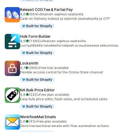
Releasit COD Fee & Partial Pay
/ 5 tähteä
4,8
(564)
•
Ilmainen sopimus saatavilla
564 arvostelua yhteensä
Cash on Delivery maksut ja säännöt osamaksuilla ja OTP
Built for Shopify
Hulk Form Builder
/ 5 tähteä
4,9
(1 885)
•
Ilmainen sopimus saatavilla
1885 arvostelua yhteensä
Luo tyylikkäitä lomakkeita helposti ja muutamassa sekunnissa.
Built for Shopify
Locksmith
/ 5 tähteä
4,7
(286)
•
Free trial available
286 arvostelua yhteensä
Flexible access control for the Online Store channel
Built for Shopify
NA Bulk Price Editor
/ 5 tähteä
4,8
(222)
•
Free plan available
222 arvostelua yhteensä
Easy bulk price edits, flash sales, and scheduled sales
Built for Shopify
WorkflowMail Emails
/ 5 tähteä
5,0
(41)
•
Free plan available
41 arvostelua yhteensä
Send transactional emails with Flow automation actions