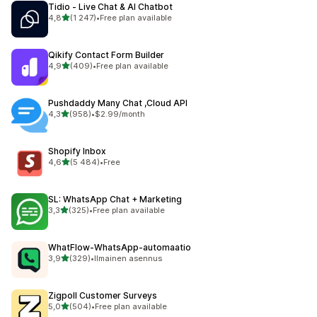
Tidio ‑ Live Chat & AI Chatbot
/ 5 tähteä
4,8
(1 247)
•
Free plan available
1247 arvostelua yhteensä
Qikify Contact Form Builder
/ 5 tähteä
4,9
(409)
•
Free plan available
409 arvostelua yhteensä
Pushdaddy Many Chat ,Cloud API
/ 5 tähteä
4,3
(958)
•
$2.99/month
958 arvostelua yhteensä
Shopify Inbox
/ 5 tähteä
4,6
(5 484)
•
Free
5484 arvostelua yhteensä
SL: WhatsApp Chat + Marketing
/ 5 tähteä
3,3
(325)
•
Free plan available
325 arvostelua yhteensä
WhatFlow‑WhatsApp‑automaatio
/ 5 tähteä
3,9
(329)
•
Ilmainen asennus
329 arvostelua yhteensä
Zigpoll Customer Surveys
/ 5 tähteä
5,0
(504)
•
Free plan available
504 arvostelua yhteensä