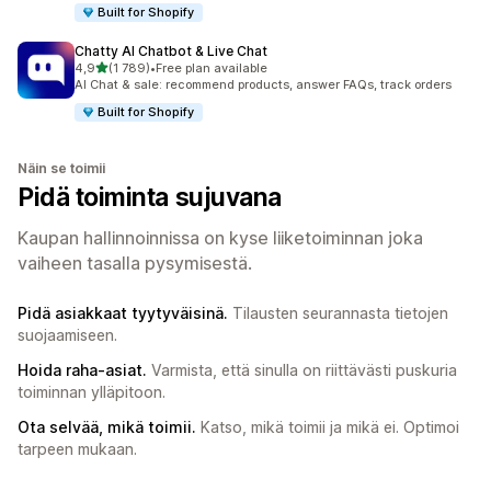
Built for Shopify
Chatty AI Chatbot & Live Chat
/ 5 tähteä
4,9
(1 789)
•
Free plan available
1789 arvostelua yhteensä
AI Chat & sale: recommend products, answer FAQs, track orders
Built for Shopify
Näin se toimii
Pidä toiminta sujuvana
Kaupan hallinnoinnissa on kyse liiketoiminnan joka
vaiheen tasalla pysymisestä.
Pidä asiakkaat tyytyväisinä.
Tilausten seurannasta tietojen
suojaamiseen.
Hoida raha-asiat.
Varmista, että sinulla on riittävästi puskuria
toiminnan ylläpitoon.
Ota selvää, mikä toimii.
Katso, mikä toimii ja mikä ei. Optimoi
tarpeen mukaan.