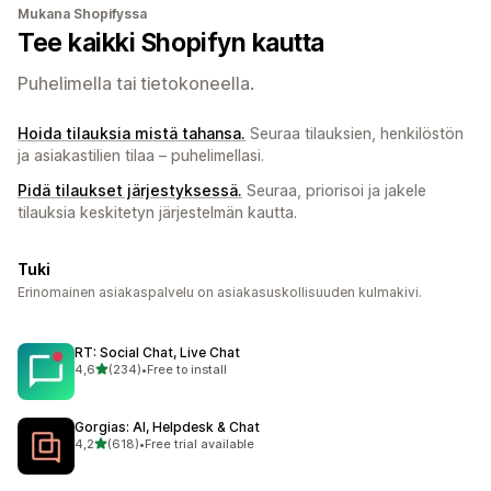
Mukana Shopifyssa
Tee kaikki Shopifyn kautta
Puhelimella tai tietokoneella.
Hoida tilauksia mistä tahansa.
Seuraa tilauksien, henkilöstön
ja asiakastilien tilaa – puhelimellasi.
Pidä tilaukset järjestyksessä.
Seuraa, priorisoi ja jakele
tilauksia keskitetyn järjestelmän kautta.
Tuki
Erinomainen asiakaspalvelu on asiakasuskollisuuden kulmakivi.
RT: Social Chat, Live Chat
/ 5 tähteä
4,6
(234)
•
Free to install
234 arvostelua yhteensä
Gorgias: AI, Helpdesk & Chat
/ 5 tähteä
4,2
(618)
•
Free trial available
618 arvostelua yhteensä