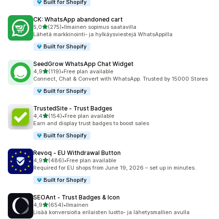
Built for Shopify
CK: WhatsApp abandoned cart
/ 5 tähteä
5,0
(275)
•
Ilmainen sopimus saatavilla
275 arvostelua yhteensä
Lähetä markkinointi- ja hylkäysviestejä WhatsAppilla
Built for Shopify
SeedGrow WhatsApp Chat Widget
/ 5 tähteä
4,9
(119)
•
Free plan available
119 arvostelua yhteensä
Connect, Chat & Convert with WhatsApp. Trusted by 15000 Stores
Built for Shopify
TrustedSite ‑ Trust Badges
/ 5 tähteä
4,4
(154)
•
Free plan available
154 arvostelua yhteensä
Earn and display trust badges to boost sales
Built for Shopify
Revoq ‑ EU Withdrawal Button
/ 5 tähteä
4,9
(486)
•
Free plan available
486 arvostelua yhteensä
Required for EU shops from June 19, 2026 – set up in minutes.
Built for Shopify
SEOAnt ‑ Trust Badges & Icon
/ 5 tähteä
4,9
(654)
•
Ilmainen
654 arvostelua yhteensä
Lisää konversioita erilaisten luotto- ja lähetysmallien avulla