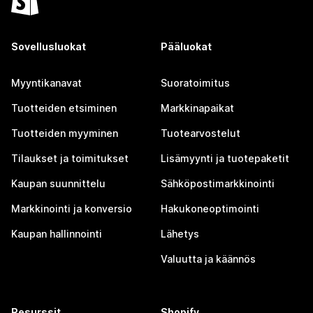
Sovellusluokat
Pääluokat
Myyntikanavat
Suoratoimitus
Tuotteiden etsiminen
Markkinapaikat
Tuotteiden myyminen
Tuotearvostelut
Tilaukset ja toimitukset
Lisämyynti ja tuotepaketit
Kaupan suunnittelu
Sähköpostimarkkinointi
Markkinointi ja konversio
Hakukoneoptimointi
Kaupan hallinnointi
Lähetys
Valuutta ja käännös
Resurssit
Shopify