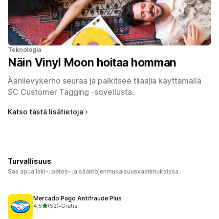
Teknologia
Näin Vinyl Moon hoitaa homman
Äänilevykerho seuraa ja palkitsee tilaajia käyttämällä
SC Customer Tagging -sovellusta.
Katso tästä lisätietoja
Turvallisuus
Saa apua laki-, petos- ja sääntöjenmukaisuusvaatimuksissa.
Mercado Pago Antifraude Plus
/ 5 tähteä
4,5
(52)
•
Gratis
52 arvostelua yhteensä