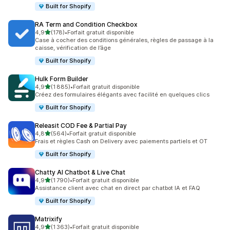
Built for Shopify
RA Term and Condition Checkbox
étoile(s) sur 5
4,9
(178)
•
Forfait gratuit disponible
178 avis au total
Case à cocher des conditions générales, règles de passage à la
caisse, vérification de l’âge
Built for Shopify
Hulk Form Builder
étoile(s) sur 5
4,9
(1 885)
•
Forfait gratuit disponible
1885 avis au total
Créez des formulaires élégants avec facilité en quelques clics
Built for Shopify
Releasit COD Fee & Partial Pay
étoile(s) sur 5
4,8
(564)
•
Forfait gratuit disponible
564 avis au total
Frais et règles Cash on Delivery avec paiements partiels et OT
Built for Shopify
Chatty AI Chatbot & Live Chat
étoile(s) sur 5
4,9
(1 790)
•
Forfait gratuit disponible
1790 avis au total
Assistance client avec chat en direct par chatbot IA et FAQ
Built for Shopify
Matrixify
étoile(s) sur 5
4,9
(1 363)
•
Forfait gratuit disponible
1363 avis au total