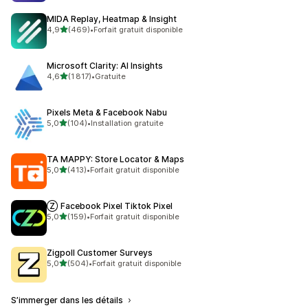
MIDA Replay, Heatmap & Insight
étoile(s) sur 5
4,9
(469)
•
Forfait gratuit disponible
469 avis au total
Microsoft Clarity: AI Insights
étoile(s) sur 5
4,6
(1 817)
•
Gratuite
1817 avis au total
Pixels Meta & Facebook Nabu
étoile(s) sur 5
5,0
(104)
•
Installation gratuite
104 avis au total
TA MAPPY: Store Locator & Maps
étoile(s) sur 5
5,0
(413)
•
Forfait gratuit disponible
413 avis au total
Ⓩ Facebook Pixel Tiktok Pixel
étoile(s) sur 5
5,0
(159)
•
Forfait gratuit disponible
159 avis au total
Zigpoll Customer Surveys
étoile(s) sur 5
5,0
(504)
•
Forfait gratuit disponible
504 avis au total
S’immerger dans les détails