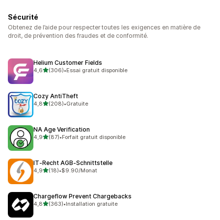
Sécurité
Obtenez de l’aide pour respecter toutes les exigences en matière de
droit, de prévention des fraudes et de conformité.
Helium Customer Fields
étoile(s) sur 5
4,6
(306)
•
Essai gratuit disponible
306 avis au total
Cozy AntiTheft
étoile(s) sur 5
4,8
(208)
•
Gratuite
208 avis au total
NA Age Verification
étoile(s) sur 5
4,9
(87)
•
Forfait gratuit disponible
87 avis au total
IT‑Recht AGB‑Schnittstelle
étoile(s) sur 5
4,9
(18)
•
$9.90/Monat
18 avis au total
Chargeflow Prevent Chargebacks
étoile(s) sur 5
4,8
(363)
•
Installation gratuite
363 avis au total