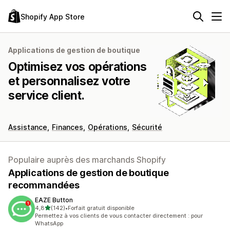
Shopify App Store
Applications de gestion de boutique
Optimisez vos opérations
et personnalisez votre
service client.
Assistance
Finances
Opérations
Sécurité
Populaire auprès des marchands Shopify
Applications de gestion de boutique
recommandées
EAZE Button
étoile(s) sur 5
4,8
(142)
•
Forfait gratuit disponible
142 avis au total
Permettez à vos clients de vous contacter directement : pour
WhatsApp