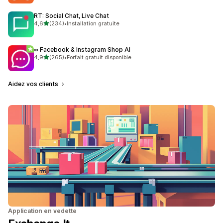
RT: Social Chat, Live Chat
étoile(s) sur 5
4,6
(234)
•
Installation gratuite
234 avis au total
∞ Facebook & Instagram Shop AI
étoile(s) sur 5
4,9
(265)
•
Forfait gratuit disponible
265 avis au total
Aidez vos clients
Application en vedette