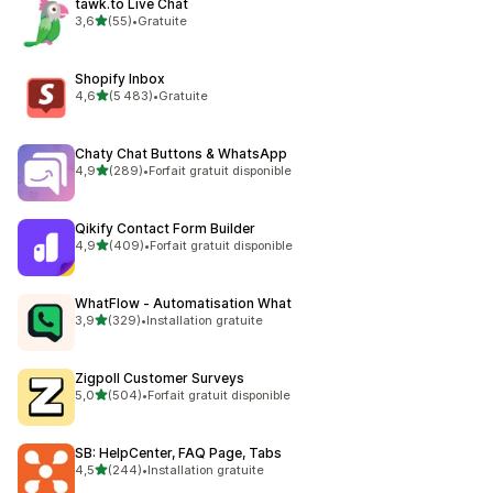
tawk.to Live Chat
étoile(s) sur 5
3,6
(55)
•
Gratuite
55 avis au total
Shopify Inbox
étoile(s) sur 5
4,6
(5 483)
•
Gratuite
5483 avis au total
Chaty Chat Buttons & WhatsApp
étoile(s) sur 5
4,9
(289)
•
Forfait gratuit disponible
289 avis au total
Qikify Contact Form Builder
étoile(s) sur 5
4,9
(409)
•
Forfait gratuit disponible
409 avis au total
WhatFlow ‑ Automatisation What
étoile(s) sur 5
3,9
(329)
•
Installation gratuite
329 avis au total
Zigpoll Customer Surveys
étoile(s) sur 5
5,0
(504)
•
Forfait gratuit disponible
504 avis au total
SB: HelpCenter, FAQ Page, Tabs
étoile(s) sur 5
4,5
(244)
•
Installation gratuite
244 avis au total