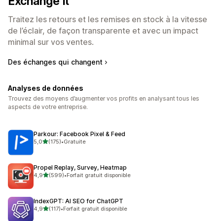
Exchange It
Traitez les retours et les remises en stock à la vitesse
de l’éclair, de façon transparente et avec un impact
minimal sur vos ventes.
Des échanges qui changent
Analyses de données
Trouvez des moyens d’augmenter vos profits en analysant tous les
aspects de votre entreprise.
Parkour: Facebook Pixel & Feed
étoile(s) sur 5
5,0
(175)
•
Gratuite
175 avis au total
Propel Replay, Survey, Heatmap
étoile(s) sur 5
4,9
(599)
•
Forfait gratuit disponible
599 avis au total
IndexGPT: AI SEO for ChatGPT
étoile(s) sur 5
4,9
(117)
•
Forfait gratuit disponible
117 avis au total