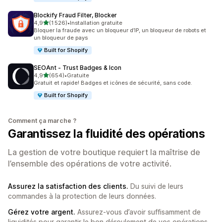
Blockify Fraud Filter, Blocker
étoile(s) sur 5
4,9
(1 526)
•
Installation gratuite
1526 avis au total
Bloquer la fraude avec un bloqueur d’IP, un bloqueur de robots et
un bloqueur de pays
Built for Shopify
SEOAnt ‑ Trust Badges & Icon
étoile(s) sur 5
4,9
(654)
•
Gratuite
654 avis au total
Gratuit et rapide! Badges et icônes de sécurité, sans code.
Built for Shopify
Comment ça marche ?
Garantissez la fluidité des opérations
La gestion de votre boutique requiert la maîtrise de
l’ensemble des opérations de votre activité.
Assurez la satisfaction des clients.
Du suivi de leurs
commandes à la protection de leurs données.
Gérez votre argent.
Assurez-vous d’avoir suffisamment de
liquidités pour garantir le bon déroulement de vos opérations.