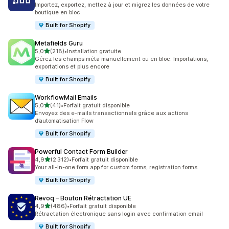
Importez, exportez, mettez à jour et migrez les données de votre
boutique en bloc
Built for Shopify
Metafields Guru
étoile(s) sur 5
5,0
(218)
•
Installation gratuite
218 avis au total
Gérez les champs méta manuellement ou en bloc. Importations,
exportations et plus encore
Built for Shopify
WorkflowMail Emails
étoile(s) sur 5
5,0
(41)
•
Forfait gratuit disponible
41 avis au total
Envoyez des e-mails transactionnels grâce aux actions
d’automatisation Flow
Built for Shopify
Powerful Contact Form Builder
étoile(s) sur 5
4,9
(2 312)
•
Forfait gratuit disponible
2312 avis au total
Your all-in-one form app for custom forms, registration forms
Built for Shopify
Revoq – Bouton Rétractation UE
étoile(s) sur 5
4,9
(486)
•
Forfait gratuit disponible
486 avis au total
Rétractation électronique sans login avec confirmation email
Built for Shopify