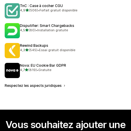
TnC : Case à cocher CGU
étoile(s) sur 5
4,9
(506)
•
Forfait gratuit disponible
506 avis au total
Disputifier: Smart Chargebacks
étoile(s) sur 5
4,5
(80)
•
Installation gratuite
80 avis au total
Rewind Backups
étoile(s) sur 5
4,3
(545)
•
Essai gratuit disponible
545 avis au total
Nova: EU Cookie Bar GDPR
étoile(s) sur 5
4,7
(819)
•
Gratuite
819 avis au total
Respectez les aspects juridiques
Vous souhaitez ajouter une