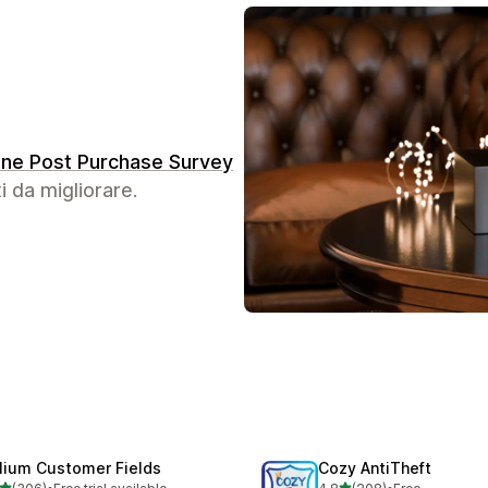
ine Post Purchase Survey
i da migliorare.
lium Customer Fields
Cozy AntiTheft
stelle su 5
stelle su 5