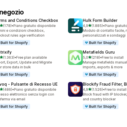
 negozio
rms and Conditions Checkbox
Hulk Form Builder
stelle su 5
stelle su 5
(178)
•
Piano gratuito disponibile
4,9
(1.885)
•
Piano gratuit
 recensioni totali
1885 recensioni totali
mini e condizioni checkbox,
Modulo di contatto facile,
ckout rules age verification
personalizzati e sondaggi
Built for Shopify
Built for Shopify
trixify
Metafields Guru
stelle su 5
stelle su 5
(1.363)
•
Free plan available
5,0
(218)
•
Free to install
3 recensioni totali
218 recensioni totali
ort, Export, Update and Migrate
Manage metafields manually
r store data in bulk
Imports, exports & more
Built for Shopify
Built for Shopify
voq ‑ Pulsante di Recesso UE
Blockify Fraud Filter, 
stelle su 5
stelle su 5
(486)
•
Piano gratuito disponibile
4,9
(1.526)
•
Free to install
 recensioni totali
1526 recensioni totali
esso elettronico senza login con
Block fraud with IP blocker
ferma via email
and country blocker
Built for Shopify
Built for Shopify