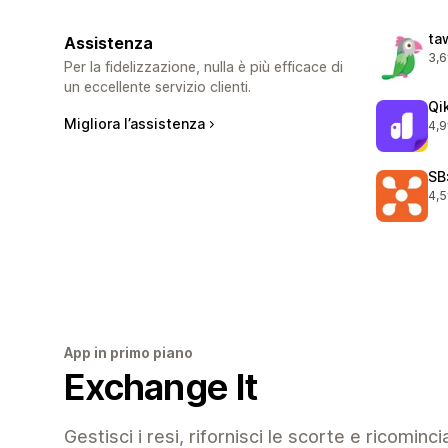
ta
Assistenza
3,6
55 
Per la fidelizzazione, nulla è più efficace di
un eccellente servizio clienti.
Qi
Migliora l’assistenza
4,9
409
SB
4,5
244
App in primo piano
Exchange It
Gestisci i resi, rifornisci le scorte e ricomincia