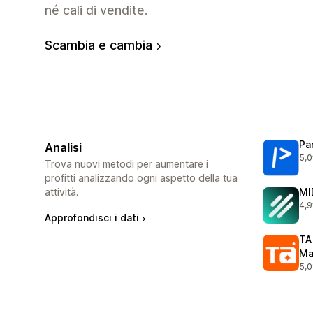
né cali di vendite.
Scambia e cambia
Pa
Analisi
5,0
175
Trova nuovi metodi per aumentare i
profitti analizzando ogni aspetto della tua
attività.
MI
4,9
469
Approfondisci i dati
TA
Ma
5,0
413