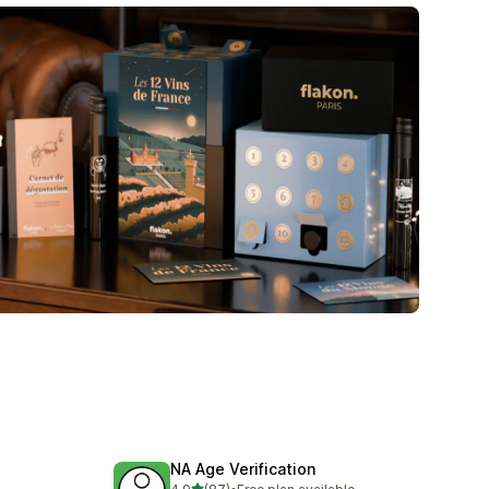
NA Age Verification
stelle su 5