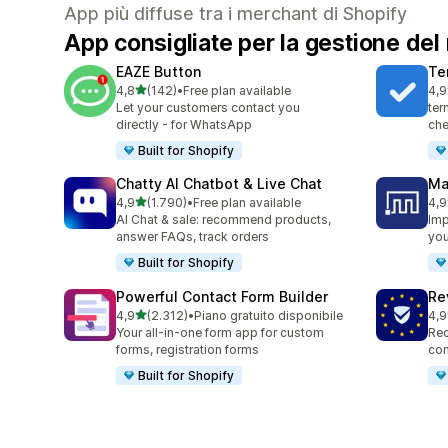
App più diffuse tra i merchant di Shopify
App consigliate per la gestione del
EAZE Button
Te
stelle su 5
4,8
(142)
•
Free plan available
4,9
142 recensioni totali
178
Let your customers contact you
ter
directly - for WhatsApp
che
Built for Shopify
Chatty AI Chatbot & Live Chat
Ma
stelle su 5
4,9
(1.790)
•
Free plan available
4,9
1790 recensioni totali
136
AI Chat & sale: recommend products,
Imp
answer FAQs, track orders
you
Built for Shopify
Powerful Contact Form Builder
Re
stelle su 5
4,9
(2.312)
•
Piano gratuito disponibile
4,9
2312 recensioni totali
486
Your all-in-one form app for custom
Rec
forms, registration forms
con
Built for Shopify