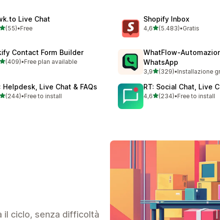
wk.to Live Chat
Shopify Inbox
stelle su 5
stelle su 5
(55)
•
Free
4,6
(5.483)
•
Gratis
recensioni totali
5483 recensioni totali
kify Contact Form Builder
WhatFlow‑Automazio
stelle su 5
(409)
•
Free plan available
WhatsApp
 recensioni totali
stelle su 5
3,9
(329)
•
Installazione g
329 recensioni totali
: Helpdesk, Live Chat & FAQs
RT: Social Chat, Live 
stelle su 5
stelle su 5
(244)
•
Free to install
4,6
(234)
•
Free to install
 recensioni totali
234 recensioni totali
 il ciclo, senza difficoltà