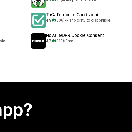
4,9
(87)
•
Free plan available
87 recensioni totali
TnC: Termini e Condizioni
stelle su 5
4,9
(506)
•
Piano gratuito disponibile
506 recensioni totali
Nova: GDPR Cookie Consent
stelle su 5
able
4,7
(819)
•
Free
819 recensioni totali
app?