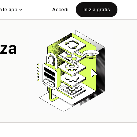
a le app
Accedi
Inizia gratis
zza