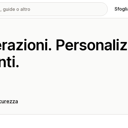
Sfogli
razioni. Personali
nti.
curezza