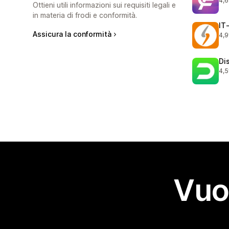
4,6
306
Ottieni utili informazioni sui requisiti legali e
in materia di frodi e conformità.
IT
Assicura la conformità
4,9
18 
Di
4,5
80 
Vuo