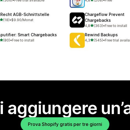
(306)
•
Free trial available
4,8
(208)
•
Free
 recensioni totali
208 recensioni totali
‑Recht AGB‑Schnittstelle
Chargeflow Prevent
stelle su 5
(18)
•
$9.90/Monat
Chargebacks
recensioni totali
stelle su 5
4,8
(363)
•
Free to install
363 recensioni totali
sputifier: Smart Chargebacks
Rewind Backups
stelle su 5
stelle su 5
(80)
•
Free to install
4,3
(545)
•
Free trial avail
recensioni totali
545 recensioni totali
i aggiungere un’
Prova Shopify gratis per tre giorni