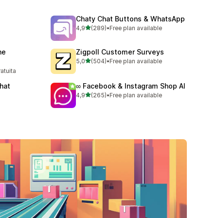
Chaty Chat Buttons & WhatsApp
stelle su 5
4,9
(289)
•
Free plan available
289 recensioni totali
ne
Zigpoll Customer Surveys
stelle su 5
5,0
(504)
•
Free plan available
504 recensioni totali
ratuita
Chat
∞ Facebook & Instagram Shop AI
stelle su 5
4,9
(265)
•
Free plan available
265 recensioni totali