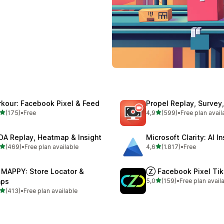
rkour: Facebook Pixel & Feed
Propel Replay, Surve
stelle su 5
stelle su 5
(175)
•
Free
4,9
(599)
•
Free plan avail
 recensioni totali
599 recensioni totali
DA Replay, Heatmap & Insight
Microsoft Clarity: AI I
stelle su 5
stelle su 5
(469)
•
Free plan available
4,6
(1.817)
•
Free
 recensioni totali
1817 recensioni totali
 MAPPY: Store Locator &
Ⓩ Facebook Pixel Tik
stelle su 5
ps
5,0
(159)
•
Free plan avail
159 recensioni totali
stelle su 5
(413)
•
Free plan available
 recensioni totali