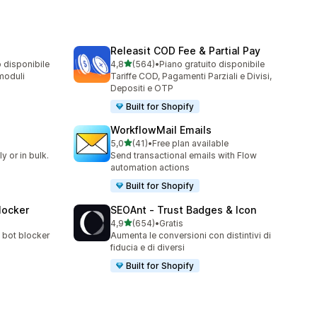
Releasit COD Fee & Partial Pay
stelle su 5
o disponibile
4,8
(564)
•
Piano gratuito disponibile
564 recensioni totali
 moduli
Tariffe COD, Pagamenti Parziali e Divisi,
Depositi e OTP
Built for Shopify
WorkflowMail Emails
stelle su 5
5,0
(41)
•
Free plan available
41 recensioni totali
 or in bulk.
Send transactional emails with Flow
automation actions
Built for Shopify
Blocker
SEOAnt ‑ Trust Badges & Icon
stelle su 5
4,9
(654)
•
Gratis
654 recensioni totali
, bot blocker
Aumenta le conversioni con distintivi di
fiducia e di diversi
Built for Shopify