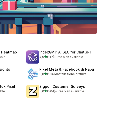
y, Heatmap
IndexGPT: AI SEO for ChatGPT
stelle su 5
able
4,9
(117)
•
Free plan available
117 recensioni totali
nsights
Pixel Meta & Facebook di Nabu
stelle su 5
5,0
(104)
•
Installazione gratuita
104 recensioni totali
tok Pixel
Zigpoll Customer Surveys
stelle su 5
able
5,0
(504)
•
Free plan available
504 recensioni totali