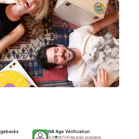
argebacks
NA Age Verification
별 5개 중
4.9
(87)
•
Free plan available