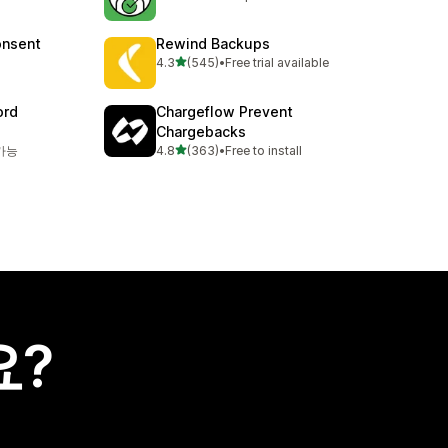
총 리뷰 87개
onsent
Rewind Backups
별 5개 중
4.3
(545)
•
Free trial available
총 리뷰 545개
ord
Chargeflow Prevent
Chargebacks
별 5개 중
가능
4.8
(363)
•
Free to install
총 리뷰 363개
요?