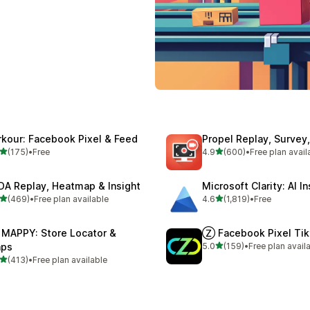
rkour: Facebook Pixel & Feed
Propel Replay, Surve
별 5개 중
별 5개 중
(175)
•
Free
4.9
(600)
•
Free plan avail
리뷰 175개
총 리뷰 600개
DA Replay, Heatmap & Insight
Microsoft Clarity: AI I
별 5개 중
별 5개 중
(469)
•
Free plan available
4.6
(1,819)
•
Free
리뷰 469개
총 리뷰 1819개
 MAPPY: Store Locator &
Ⓩ Facebook Pixel Tik
별 5개 중
ps
5.0
(159)
•
Free plan avail
총 리뷰 159개
별 5개 중
(413)
•
Free plan available
리뷰 413개