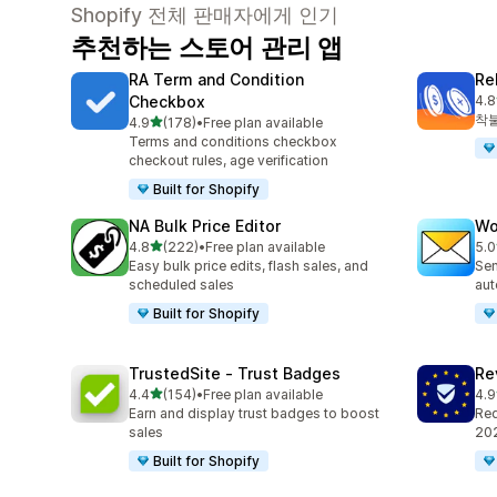
Shopify 전체 판매자에게 인기
추천하는 스토어 관리 앱
RA Term and Condition
Re
Checkbox
4.8
총 
착불
별 5개 중
4.9
(178)
•
Free plan available
총 리뷰 178개
Terms and conditions checkbox
checkout rules, age verification
Built for Shopify
NA Bulk Price Editor
Wo
별 5개 중
4.8
(222)
•
Free plan available
5.0
총 리뷰 222개
총 
Easy bulk price edits, flash sales, and
Sen
scheduled sales
aut
Built for Shopify
TrustedSite ‑ Trust Badges
Re
별 5개 중
4.4
(154)
•
Free plan available
4.9
총 리뷰 154개
총 
Earn and display trust badges to boost
Req
sales
202
Built for Shopify