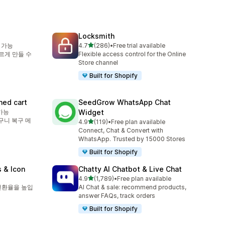
Locksmith
별 5개 중
 가능
4.7
(286)
•
Free trial available
총 리뷰 286개
르게 만들 수
Flexible access control for the Online
Store channel
Built for Shopify
ed cart
SeedGrow WhatsApp Chat
가능
Widget
구니 복구 메
별 5개 중
4.9
(119)
•
Free plan available
총 리뷰 119개
Connect, Chat & Convert with
WhatsApp. Trusted by 15000 Stores
Built for Shopify
 & Icon
Chatty AI Chatbot & Live Chat
별 5개 중
4.9
(1,789)
•
Free plan available
총 리뷰 1789개
전환율을 높입
AI Chat & sale: recommend products,
answer FAQs, track orders
Built for Shopify