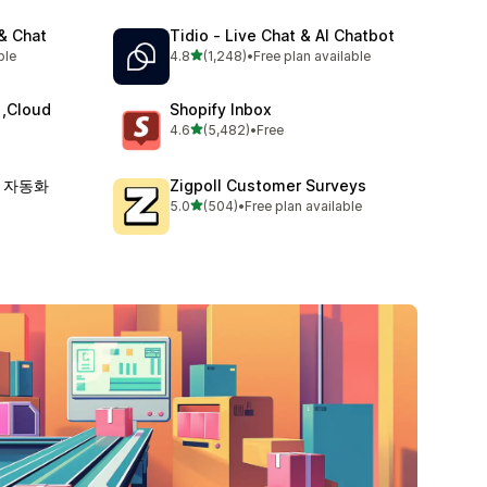
 & Chat
Tidio ‑ Live Chat & AI Chatbot
별 5개 중
ble
4.8
(1,248)
•
Free plan available
총 리뷰 1248개
 ,Cloud
Shopify Inbox
별 5개 중
4.6
(5,482)
•
Free
총 리뷰 5482개
pp 자동화
Zigpoll Customer Surveys
별 5개 중
5.0
(504)
•
Free plan available
총 리뷰 504개