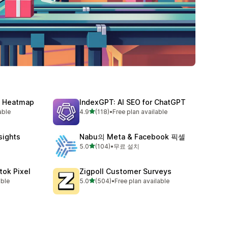
y, Heatmap
IndexGPT: AI SEO for ChatGPT
별 5개 중
able
4.9
(118)
•
Free plan available
총 리뷰 118개
nsights
Nabu의 Meta & Facebook 픽셀
별 5개 중
5.0
(104)
•
무료 설치
총 리뷰 104개
tok Pixel
Zigpoll Customer Surveys
별 5개 중
able
5.0
(504)
•
Free plan available
총 리뷰 504개