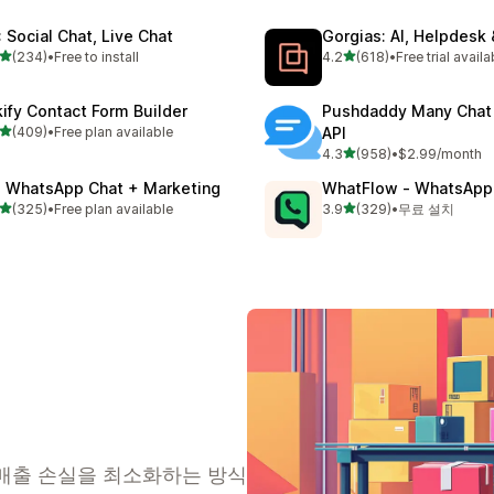
: Social Chat, Live Chat
Gorgias: AI, Helpdesk
별 5개 중
별 5개 중
(234)
•
Free to install
4.2
(618)
•
Free trial availa
리뷰 234개
총 리뷰 618개
kify Contact Form Builder
Pushdaddy Many Chat
별 5개 중
(409)
•
Free plan available
API
리뷰 409개
별 5개 중
4.3
(958)
•
$2.99/month
총 리뷰 958개
: WhatsApp Chat + Marketing
WhatFlow ‑ WhatsA
별 5개 중
별 5개 중
(325)
•
Free plan available
3.9
(329)
•
무료 설치
리뷰 325개
총 리뷰 329개
 매출 손실을 최소화하는 방식