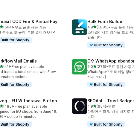
leasit COD Fee & Partial Pay
Hulk Form Builder
별 5개 중
별 5개 중
(564)
•
무료 플랜 사용 가능
4.9
(1,885)
•
무료 플랜 사용
리뷰 564개
총 리뷰 1885개
 수수료 및 규칙, 부분 결제와 OTP
스타일리시한 양식을 쉽고 빠
있습니다.
Built for Shopify
Built for Shopify
rkflowMail Emails
CK: WhatsApp abandon
별 5개 중
별 5개 중
(41)
•
Free plan available
5.0
(275)
•
무료 플랜 사용 
리뷰 41개
총 리뷰 275개
d transactional emails with Flow
WhatsApp으로 마케팅·장바
omation actions
시지 보내기
Built for Shopify
Built for Shopify
voq ‑ EU Withdrawal Button
SEOAnt ‑ Trust Badges
별 5개 중
별 5개 중
(485)
•
Free plan available
4.9
(654)
•
무료
리뷰 485개
총 리뷰 654개
uired for EU shops from June 19,
다양한 신뢰 및 배송 배지로 
6 – set up in minutes.
니다.
Built for Shopify
Built for Shopify