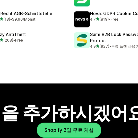
리뷰 52개
총 리뷰 81개
‑Recht AGB‑Schnittstelle
Nova: GDPR Cookie C
별 5개 중
별 5개 중
(18)
•
$9.90/Monat
4.7
(819)
•
Free
리뷰 18개
총 리뷰 819개
zy AntiTheft
Sami B2B Lock,Passw
별 5개 중
(208)
•
Free
Protect
리뷰 208개
별 5개 중
4.9
(927)
•
무료 플랜 사용 
총 리뷰 927개
을 추가하시겠어
Shopify 3일 무료 체험