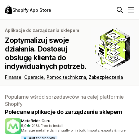
Shopify App Store
Aplikacje do zarządzania sklepem
Zoptymalizuj swoje
działania. Dostosuj
obsługę klienta do
indywidualnych potrzeb.
Finanse
Operacje
Pomoc techniczna
Zabezpieczenia
Popularne wśród sprzedawców na całej platformie
Shopify
Polecane aplikacje do zarządzania sklepem
Metafields Guru
na 5 gwiazdek
5,0
(218)
•
Free to install
Łączna liczba recenzji: 218
Manage metafields manually or in bulk. Imports, exports & more
Built for Shopify