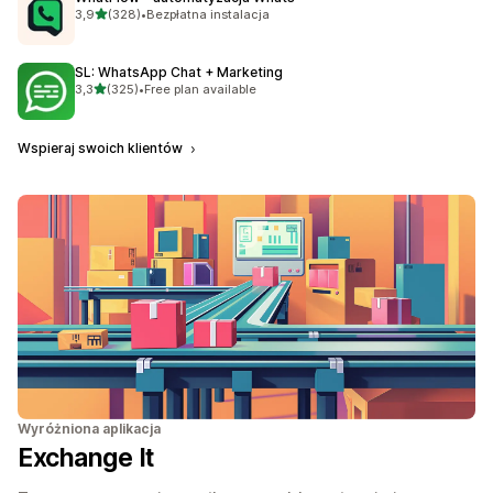
na 5 gwiazdek
3,9
(328)
•
Bezpłatna instalacja
Łączna liczba recenzji: 328
SL: WhatsApp Chat + Marketing
na 5 gwiazdek
3,3
(325)
•
Free plan available
Łączna liczba recenzji: 325
Wspieraj swoich klientów
Wyróżniona aplikacja
Exchange It