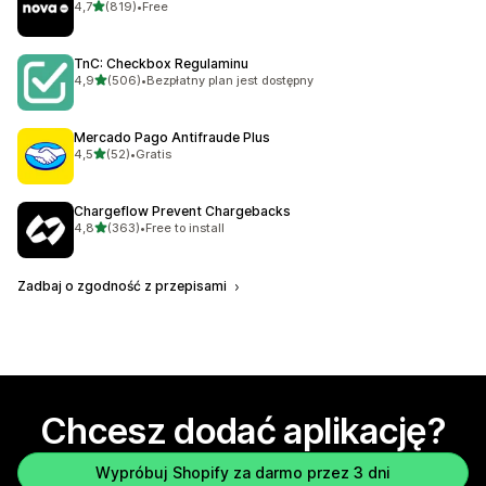
na 5 gwiazdek
4,7
(819)
•
Free
Łączna liczba recenzji: 819
TnC: Checkbox Regulaminu
na 5 gwiazdek
4,9
(506)
•
Bezpłatny plan jest dostępny
Łączna liczba recenzji: 506
Mercado Pago Antifraude Plus
na 5 gwiazdek
4,5
(52)
•
Gratis
Łączna liczba recenzji: 52
Chargeflow Prevent Chargebacks
na 5 gwiazdek
4,8
(363)
•
Free to install
Łączna liczba recenzji: 363
Zadbaj o zgodność z przepisami
Chcesz dodać aplikację?
Wypróbuj Shopify za darmo przez 3 dni