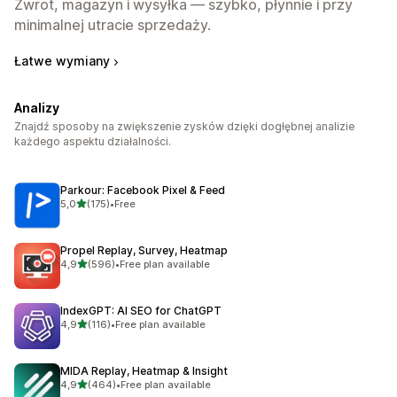
Zwrot, magazyn i wysyłka — szybko, płynnie i przy
minimalnej utracie sprzedaży.
Łatwe wymiany
Analizy
Znajdź sposoby na zwiększenie zysków dzięki dogłębnej analizie
każdego aspektu działalności.
Parkour: Facebook Pixel & Feed
na 5 gwiazdek
5,0
(175)
•
Free
Łączna liczba recenzji: 175
Propel Replay, Survey, Heatmap
na 5 gwiazdek
4,9
(596)
•
Free plan available
Łączna liczba recenzji: 596
IndexGPT: AI SEO for ChatGPT
na 5 gwiazdek
4,9
(116)
•
Free plan available
Łączna liczba recenzji: 116
MIDA Replay, Heatmap & Insight
na 5 gwiazdek
4,9
(464)
•
Free plan available
Łączna liczba recenzji: 464