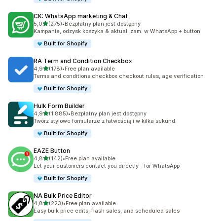
CK: WhatsApp marketing & Chat
na 5 gwiazdek
5,0
(275)
•
Bezpłatny plan jest dostępny
Łączna liczba recenzji: 275
Kampanie, odzysk koszyka & aktual. zam. w WhatsApp + button
Built for Shopify
RA Term and Condition Checkbox
na 5 gwiazdek
4,9
(178)
•
Free plan available
Łączna liczba recenzji: 178
Terms and conditions checkbox checkout rules, age verification
Built for Shopify
Hulk Form Builder
na 5 gwiazdek
4,9
(1 885)
•
Bezpłatny plan jest dostępny
Łączna liczba recenzji: 1885
Twórz stylowe formularze z łatwością i w kilka sekund.
Built for Shopify
EAZE Button
na 5 gwiazdek
4,8
(142)
•
Free plan available
Łączna liczba recenzji: 142
Let your customers contact you directly - for WhatsApp
Built for Shopify
NA Bulk Price Editor
na 5 gwiazdek
4,8
(223)
•
Free plan available
Łączna liczba recenzji: 223
Easy bulk price edits, flash sales, and scheduled sales