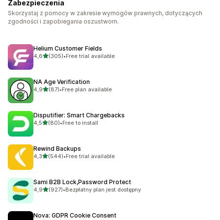
Zabezpieczenia
Skorzystaj z pomocy w zakresie wymogów prawnych, dotyczących
zgodności i zapobiegania oszustwom.
Helium Customer Fields
na 5 gwiazdek
4,6
(305)
•
Free trial available
Łączna liczba recenzji: 305
NA Age Verification
na 5 gwiazdek
4,9
(87)
•
Free plan available
Łączna liczba recenzji: 87
Disputifier: Smart Chargebacks
na 5 gwiazdek
4,5
(80)
•
Free to install
Łączna liczba recenzji: 80
Rewind Backups
na 5 gwiazdek
4,3
(544)
•
Free trial available
Łączna liczba recenzji: 544
Sami B2B Lock,Password Protect
na 5 gwiazdek
4,9
(927)
•
Bezpłatny plan jest dostępny
Łączna liczba recenzji: 927
Nova: GDPR Cookie Consent