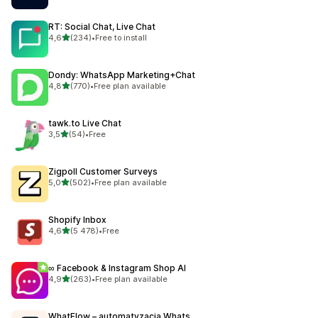
RT: Social Chat, Live Chat
na 5 gwiazdek
4,6
(234)
•
Free to install
Łączna liczba recenzji: 234
Dondy: WhatsApp Marketing+Chat
na 5 gwiazdek
4,8
(770)
•
Free plan available
Łączna liczba recenzji: 770
tawk.to Live Chat
na 5 gwiazdek
3,5
(54)
•
Free
Łączna liczba recenzji: 54
Zigpoll Customer Surveys
na 5 gwiazdek
5,0
(502)
•
Free plan available
Łączna liczba recenzji: 502
Shopify Inbox
na 5 gwiazdek
4,6
(5 478)
•
Free
Łączna liczba recenzji: 5478
∞ Facebook & Instagram Shop AI
na 5 gwiazdek
4,9
(263)
•
Free plan available
Łączna liczba recenzji: 263
WhatFlow – automatyzacja Whats