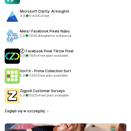
Microsoft Clarity: AI Insights
na 5 gwiazdek
4,6
(1 804)
•
Free
Łączna liczba recenzji: 1804
Meta i Facebook Pixels Nabu
na 5 gwiazdek
5,0
(104)
•
Bezpłatna instalacja
Łączna liczba recenzji: 104
Ⓩ Facebook Pixel Tiktok Pixel
na 5 gwiazdek
5,0
(159)
•
Free plan available
Łączna liczba recenzji: 159
Sort'd ‑ Prime Collection Sort
na 5 gwiazdek
5,0
(132)
•
Free plan available
Łączna liczba recenzji: 132
Zigpoll Customer Surveys
na 5 gwiazdek
5,0
(502)
•
Free plan available
Łączna liczba recenzji: 502
Zagłęb się w szczegóły