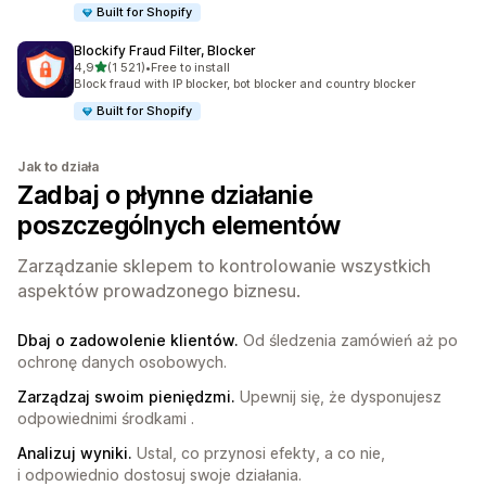
Built for Shopify
Blockify Fraud Filter, Blocker
na 5 gwiazdek
4,9
(1 521)
•
Free to install
Łączna liczba recenzji: 1521
Block fraud with IP blocker, bot blocker and country blocker
Built for Shopify
Jak to działa
Zadbaj o płynne działanie
poszczególnych elementów
Zarządzanie sklepem to kontrolowanie wszystkich
aspektów prowadzonego biznesu.
Dbaj o zadowolenie klientów.
Od śledzenia zamówień aż po
ochronę danych osobowych.
Zarządzaj swoim pieniędzmi.
Upewnij się, że dysponujesz
odpowiednimi środkami .
Analizuj wyniki.
Ustal, co przynosi efekty, a co nie,
i odpowiednio dostosuj swoje działania.