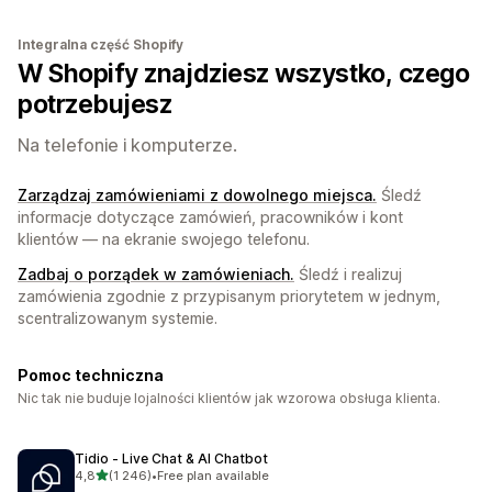
Integralna część Shopify
W Shopify znajdziesz wszystko, czego
potrzebujesz
Na telefonie i komputerze.
Zarządzaj zamówieniami z dowolnego miejsca.
Śledź
informacje dotyczące zamówień, pracowników i kont
klientów — na ekranie swojego telefonu.
Zadbaj o porządek w zamówieniach.
Śledź i realizuj
zamówienia zgodnie z przypisanym priorytetem w jednym,
scentralizowanym systemie.
Pomoc techniczna
Nic tak nie buduje lojalności klientów jak wzorowa obsługa klienta.
Tidio ‑ Live Chat & AI Chatbot
na 5 gwiazdek
4,8
(1 246)
•
Free plan available
Łączna liczba recenzji: 1246