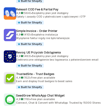
Built for Shopify
Releasit COD Fee & Partial Pay
na 5 gwiazdek
4,8
(564)
•
Bezpłatny plan jest dostępny
Łączna liczba recenzji: 564
Opłaty i zasady COD z płatnościami częściowymi i OTP
Built for Shopify
Simple Invoice ‑ Order Printer
na 5 gwiazdek
4,9
(410)
•
Bezpłatna instalacja
Łączna liczba recenzji: 410
Wysyłanie faktur nigdy nie było łatwiejsze.
Built for Shopify
Revoq: UE Przycisk Odstąpienia
na 5 gwiazdek
4,9
(483)
•
Bezpłatny plan jest dostępny
Łączna liczba recenzji: 483
Elektroniczne odstąpienie bez logowania z potwierdzeniem email
Built for Shopify
TrustedSite ‑ Trust Badges
na 5 gwiazdek
4,4
(152)
•
Free plan available
Łączna liczba recenzji: 152
Earn and display trust badges to boost sales
Built for Shopify
SeedGrow WhatsApp Chat Widget
na 5 gwiazdek
4,9
(119)
•
Free plan available
Łączna liczba recenzji: 119
Connect, Chat & Convert with WhatsApp. Trusted by 15000 Stores