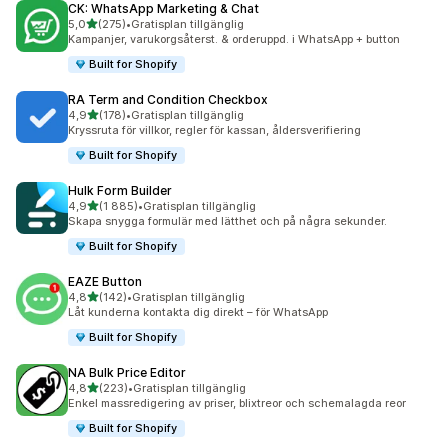
CK: WhatsApp Marketing & Chat
av 5 stjärnor
5,0
(275)
•
Gratisplan tillgänglig
275 recensioner totalt
Kampanjer, varukorgsåterst. & orderuppd. i WhatsApp + button
Built for Shopify
RA Term and Condition Checkbox
av 5 stjärnor
4,9
(178)
•
Gratisplan tillgänglig
178 recensioner totalt
Kryssruta för villkor, regler för kassan, åldersverifiering
Built for Shopify
Hulk Form Builder
av 5 stjärnor
4,9
(1 885)
•
Gratisplan tillgänglig
1885 recensioner totalt
Skapa snygga formulär med lätthet och på några sekunder.
Built for Shopify
EAZE Button
av 5 stjärnor
4,8
(142)
•
Gratisplan tillgänglig
142 recensioner totalt
Låt kunderna kontakta dig direkt – för WhatsApp
Built for Shopify
NA Bulk Price Editor
av 5 stjärnor
4,8
(223)
•
Gratisplan tillgänglig
223 recensioner totalt
Enkel massredigering av priser, blixtreor och schemalagda reor
Built for Shopify