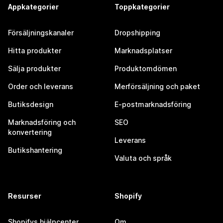
Appkategorier
Toppkategorier
Försäljningskanaler
Dropshipping
Hitta produkter
Marknadsplatser
Sälja produkter
Produktomdömen
Order och leverans
Merförsäljning och paket
Butiksdesign
E-postmarknadsföring
Marknadsföring och
SEO
konvertering
Leverans
Butikshantering
Valuta och språk
Resurser
Shopify
Shopifys hjälpcenter
Om