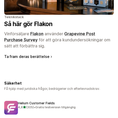
Teknikstack
Så här gör Flakon
Vinförsäljare
Flakon
använder
Grapevine Post
Purchase Survey
för att göra kundundersökningar om
sätt att förbättra sig.
Ta fram deras berättelse
Säkerhet
Få hjälp med juridiska frågor, bedrägerier och efterlevnadskrav.
Helium Customer Fields
av 5 stjärnor
4,6
(305)
•
Gratis testversion tillgänglig
305 recensioner totalt