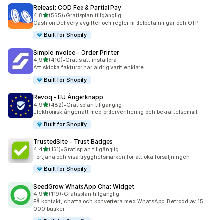
Releasit COD Fee & Partial Pay
av 5 stjärnor
4,8
(565)
•
Gratisplan tillgänglig
565 recensioner totalt
Cash on Delivery avgifter och regler m delbetalningar och OTP
Built for Shopify
Simple Invoice ‑ Order Printer
av 5 stjärnor
4,9
(410)
•
Gratis att installera
410 recensioner totalt
Att skicka fakturor har aldrig varit enklare.
Built for Shopify
Revoq ‑ EU Ångerknapp
av 5 stjärnor
4,9
(482)
•
Gratisplan tillgänglig
482 recensioner totalt
Elektronisk ångerrätt med orderverifiering och bekräftelsemail
Built for Shopify
TrustedSite ‑ Trust Badges
av 5 stjärnor
4,4
(151)
•
Gratisplan tillgänglig
151 recensioner totalt
Förtjäna och visa trygghetsmärken för att öka försäljningen
Built for Shopify
SeedGrow WhatsApp Chat Widget
av 5 stjärnor
4,9
(119)
•
Gratisplan tillgänglig
119 recensioner totalt
Få kontakt, chatta och konvertera med WhatsApp. Betrodd av 15
000 butiker