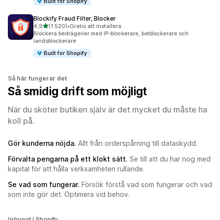
Built for Shopify
Blockify Fraud Filter, Blocker
av 5 stjärnor
4,9
(1 520)
•
Gratis att installera
1520 recensioner totalt
Blockera bedrägerier med IP-blockerare, botblockerare och
landsblockerare
Built for Shopify
Så här fungerar det
Så smidig drift som möjligt
När du sköter butiken själv är det mycket du måste ha
koll på.
Gör kunderna nöjda.
Allt från orderspårning till dataskydd.
Förvalta pengarna på ett klokt sätt.
Se till att du har nog med
kapital för att hålla verksamheten rullande.
Se vad som fungerar.
Försök förstå vad som fungerar och vad
som inte gör det. Optimera vid behov.
Inbyggt i Shopify