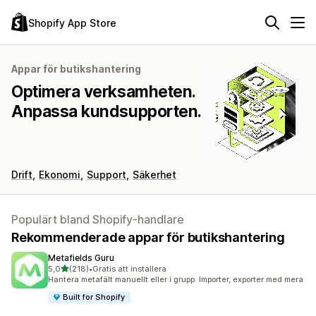
Shopify App Store
Appar för butikshantering
Optimera verksamheten.
Anpassa kundsupporten.
Drift
Ekonomi
Support
Säkerhet
Populärt bland Shopify-handlare
Rekommenderade appar för butikshantering
Metafields Guru
av 5 stjärnor
5,0
(218)
•
Gratis att installera
218 recensioner totalt
Hantera metafält manuellt eller i grupp. Importer, exporter med mera
Built for Shopify