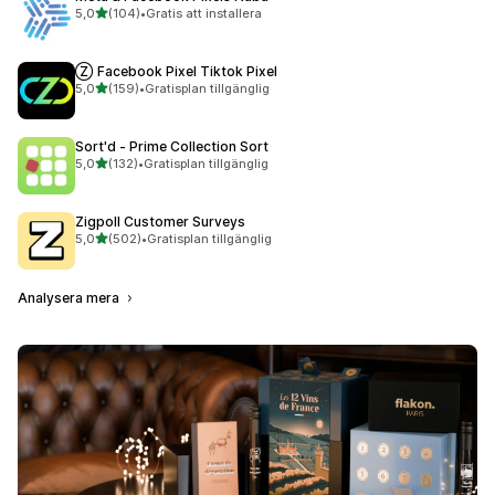
av 5 stjärnor
5,0
(104)
•
Gratis att installera
104 recensioner totalt
Ⓩ Facebook Pixel Tiktok Pixel
av 5 stjärnor
5,0
(159)
•
Gratisplan tillgänglig
159 recensioner totalt
Sort'd ‑ Prime Collection Sort
av 5 stjärnor
5,0
(132)
•
Gratisplan tillgänglig
132 recensioner totalt
Zigpoll Customer Surveys
av 5 stjärnor
5,0
(502)
•
Gratisplan tillgänglig
502 recensioner totalt
Analysera mera