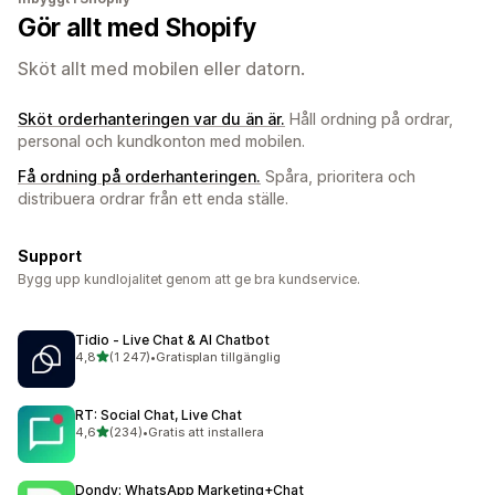
Gör allt med Shopify
Sköt allt med mobilen eller datorn.
Sköt orderhanteringen var du än är.
Håll ordning på ordrar,
personal och kundkonton med mobilen.
Få ordning på orderhanteringen.
Spåra, prioritera och
distribuera ordrar från ett enda ställe.
Support
Bygg upp kundlojalitet genom att ge bra kundservice.
Tidio ‑ Live Chat & AI Chatbot
av 5 stjärnor
4,8
(1 247)
•
Gratisplan tillgänglig
1247 recensioner totalt
RT: Social Chat, Live Chat
av 5 stjärnor
4,6
(234)
•
Gratis att installera
234 recensioner totalt
Dondy: WhatsApp Marketing+Chat