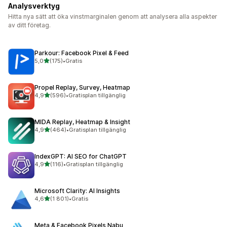
Analysverktyg
Hitta nya sätt att öka vinstmarginalen genom att analysera alla aspekter
av ditt företag.
Parkour: Facebook Pixel & Feed
av 5 stjärnor
5,0
(175)
•
Gratis
175 recensioner totalt
Propel Replay, Survey, Heatmap
av 5 stjärnor
4,9
(596)
•
Gratisplan tillgänglig
596 recensioner totalt
MIDA Replay, Heatmap & Insight
av 5 stjärnor
4,9
(464)
•
Gratisplan tillgänglig
464 recensioner totalt
IndexGPT: AI SEO for ChatGPT
av 5 stjärnor
4,9
(116)
•
Gratisplan tillgänglig
116 recensioner totalt
Microsoft Clarity: AI Insights
av 5 stjärnor
4,6
(1 801)
•
Gratis
1801 recensioner totalt
Meta & Facebook Pixels Nabu