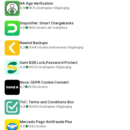
NA Age Verification
av 5 stjärnor
4,9
(87)
•
Gratisplan tillgänglig
87 recensioner totalt
Disputifier: Smart Chargebacks
av 5 stjärnor
4,5
(80)
•
Gratis att installera
80 recensioner totalt
Rewind Backups
av 5 stjärnor
4,3
(544)
•
Gratis testversion tillgänglig
544 recensioner totalt
Sami B2B Lock,Password Protect
av 5 stjärnor
4,9
(927)
•
Gratisplan tillgänglig
927 recensioner totalt
Nova: GDPR Cookie Consent
av 5 stjärnor
4,7
(819)
•
Gratis
819 recensioner totalt
TnC: Terms and Conditions Box
av 5 stjärnor
4,9
(506)
•
Gratisplan tillgänglig
506 recensioner totalt
Mercado Pago Antifraude Plus
av 5 stjärnor
4,5
(52)
•
Gratis
52 recensioner totalt