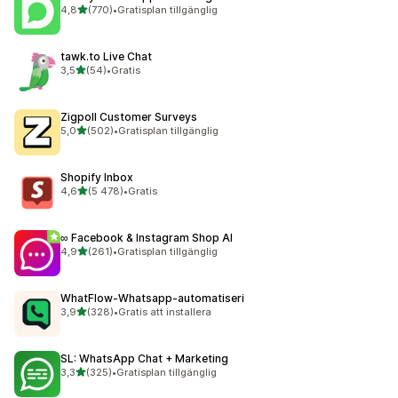
av 5 stjärnor
4,8
(770)
•
Gratisplan tillgänglig
770 recensioner totalt
tawk.to Live Chat
av 5 stjärnor
3,5
(54)
•
Gratis
54 recensioner totalt
Zigpoll Customer Surveys
av 5 stjärnor
5,0
(502)
•
Gratisplan tillgänglig
502 recensioner totalt
Shopify Inbox
av 5 stjärnor
4,6
(5 478)
•
Gratis
5478 recensioner totalt
∞ Facebook & Instagram Shop AI
av 5 stjärnor
4,9
(261)
•
Gratisplan tillgänglig
261 recensioner totalt
WhatFlow‑Whatsapp‑automatiseri
av 5 stjärnor
3,9
(328)
•
Gratis att installera
328 recensioner totalt
SL: WhatsApp Chat + Marketing
av 5 stjärnor
3,3
(325)
•
Gratisplan tillgänglig
325 recensioner totalt