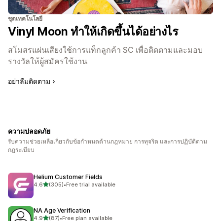
ชุดเทคโนโลยี
Vinyl Moon ทำให้เกิดขึ้นได้อย่างไร
สโมสรแผ่นเสียงใช้การแท็กลูกค้า SC เพื่อติดตามและมอบ
รางวัลให้ผู้สมัครใช้งาน
อย่าลืมติดตาม
ความปลอดภัย
รับความช่วยเหลือเกี่ยวกับข้อกำหนดด้านกฎหมาย การทุจริต และการปฏิบัติตาม
กฎระเบียบ
Helium Customer Fields
เต็ม 5 ดาว
4.6
(305)
•
Free trial available
ทั้งหมด 305 รีวิว
NA Age Verification
เต็ม 5 ดาว
4.9
(87)
•
Free plan available
ทั้งหมด 87 รีวิว