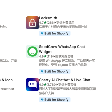
Locksmith
星（满分 5 星）
4.7
(286)
•
提供免费试用
总共 286 条评论
秒钟。
适用于在线商店渠道的灵活访问控制
Built for Shopify
n
SeedGrow WhatsApp Chat
Widget
星（满分 5 星）
4.9
(119)
•
提供免费套餐
总共 119 条评论
营销活动、弃单
使用 WhatsApp 建立联系、互动聊天并实
现转化。受到 15,000 家商店的信赖
Built for Shopify
 & Icon
Chatty AI Chatbot & Live Chat
星（满分 5 星）
4.9
(1,789)
•
提供免费套餐
总共 1789 条评论
erse trust
通过人工智能聊天机器人和常见问题解答增
强客户支持
Built for Shopify