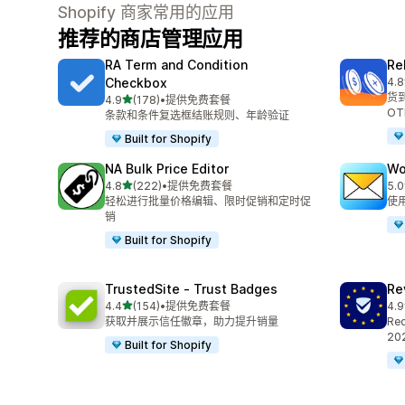
Shopify 商家常用的应用
推荐的商店管理应用
RA Term and Condition
Re
Checkbox
4.8
总共
货
星（满分 5 星）
4.9
(178)
•
提供免费套餐
总共 178 条评论
OT
条款和条件复选框结账规则、年龄验证
Built for Shopify
NA Bulk Price Editor
Wo
星（满分 5 星）
4.8
(222)
•
提供免费套餐
5.0
总共 222 条评论
总共
轻松进行批量价格编辑、限时促销和定时促
使
销
Built for Shopify
TrustedSite ‑ Trust Badges
Re
星（满分 5 星）
4.4
(154)
•
提供免费套餐
4.9
总共 154 条评论
总共
获取并展示信任徽章，助力提升销量
Req
202
Built for Shopify