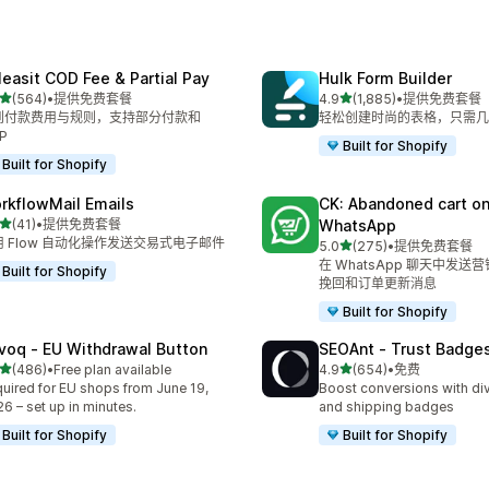
leasit COD Fee & Partial Pay
Hulk Form Builder
星（满分 5 星）
星（满分 5 星）
(564)
•
提供免费套餐
4.9
(1,885)
•
提供免费套餐
 564 条评论
总共 1885 条评论
到付款费用与规则，支持部分付款和
轻松创建时尚的表格，只需几
P
Built for Shopify
Built for Shopify
rkflowMail Emails
CK: Abandoned cart o
星（满分 5 星）
(41)
•
提供免费套餐
WhatsApp
 41 条评论
用 Flow 自动化操作发送交易式电子邮件
星（满分 5 星）
5.0
(275)
•
提供免费套餐
总共 275 条评论
在 WhatsApp 聊天中发送
Built for Shopify
挽回和订单更新消息
Built for Shopify
voq ‑ EU Withdrawal Button
SEOAnt ‑ Trust Badges
星（满分 5 星）
星（满分 5 星）
(486)
•
Free plan available
4.9
(654)
•
免费
 486 条评论
总共 654 条评论
uired for EU shops from June 19,
Boost conversions with div
6 – set up in minutes.
and shipping badges
Built for Shopify
Built for Shopify