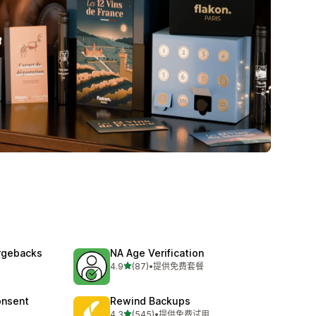
argebacks
NA Age Verification
星（满分 5 星）
4.9
(87)
•
提供免费套餐
总共 87 条评论
onsent
Rewind Backups
星（满分 5 星）
4.3
(545)
•
提供免费试用