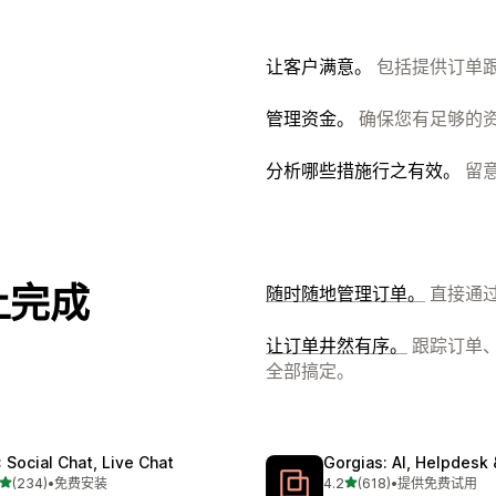
让客户满意。
包括提供订单
管理资金。
确保您有足够的
分析哪些措施行之有效。
留
 上完成
随时随地管理订单。
直接通
让订单井然有序。
跟踪订单
全部搞定。
: Social Chat, Live Chat
Gorgias: AI, Helpdesk
星（满分 5 星）
星（满分 5 星）
(234)
•
免费安装
4.2
(618)
•
提供免费试用
 234 条评论
总共 618 条评论