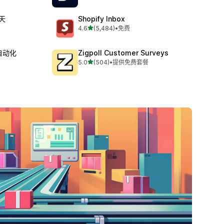
天
Shopify Inbox
星（满分 5 星）
4.6
(5,484)
•
免费
总共 5484 条评论
p自动化
Zigpoll Customer Surveys
星（满分 5 星）
5.0
(504)
•
提供免费套餐
总共 504 条评论