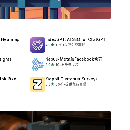
y, Heatmap
IndexGPT: AI SEO for ChatGPT
星（满分 5 星）
4.9
(118)
•
提供免费套餐
总共 118 条评论
nsights
Nabu的Meta和Facebook像素
星（满分 5 星）
5.0
(104)
•
免费安装
总共 104 条评论
tok Pixel
Zigpoll Customer Surveys
星（满分 5 星）
5.0
(504)
•
提供免费套餐
总共 504 条评论