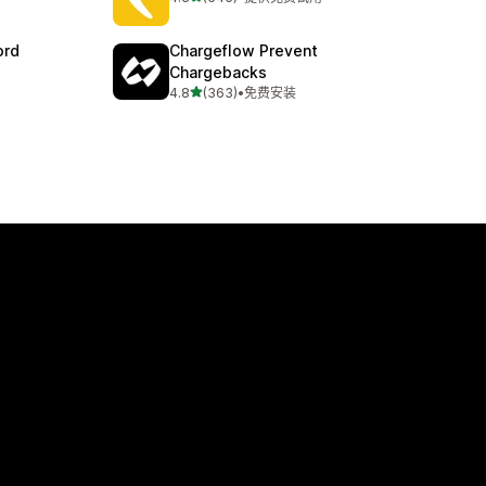
总共 545 条评论
ord
Chargeflow Prevent
Chargebacks
星（满分 5 星）
4.8
(363)
•
免费安装
总共 363 条评论