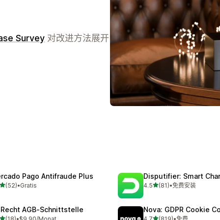
ase Survey
对改进方法展开
rcado Pago Antifraude Plus
Disputifier: Smart Ch
星（满分 5 星）
星（满分 5 星）
(52)
•
Gratis
4.5
(81)
•
免费安装
 52 条评论
总共 81 条评论
‑Recht AGB‑Schnittstelle
Nova: GDPR Cookie C
星（满分 5 星）
星（满分 5 星）
(18)
•
$9.90/Monat
4.7
(819)
•
免费