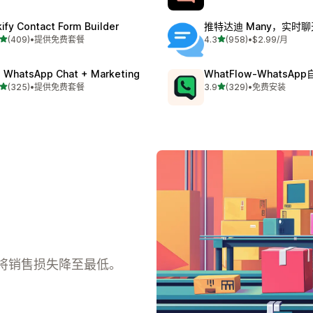
kify Contact Form Builder
推特达迪 Many，实时聊
星（满分 5 星）
星（满分 5 星）
(409)
•
提供免费套餐
4.3
(958)
•
$2.99/月
 409 条评论
总共 958 条评论
: WhatsApp Chat + Marketing
WhatFlow‑WhatsAp
星（满分 5 星）
星（满分 5 星）
(325)
•
提供免费套餐
3.9
(329)
•
免费安装
 325 条评论
总共 329 条评论
将销售损失降至最低。