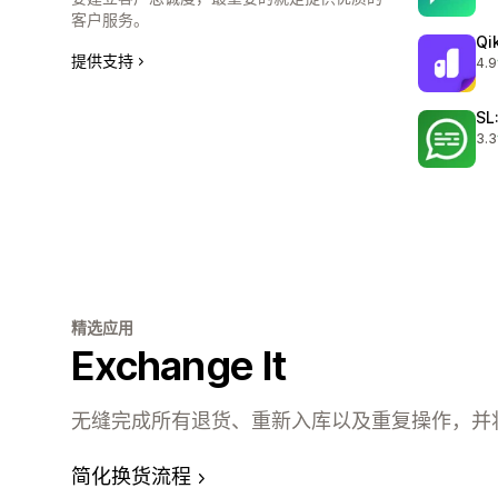
客户服务。
Qi
提供支持
4.9
总共
SL
3.3
总共
精选应用
Exchange It
无缝完成所有退货、重新入库以及重复操作，并
简化换货流程