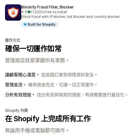
Blockify Fraud Filter, Blocker
滿分 5 顆星
4.9
(1,520)
•
Free to install
共有 1520 則評價
Block fraud with IP blocker, bot blocker and country blocker
Built for Shopify
運作方式
確保一切運作如常
管理商店就是掌握所有業務。
讓顧客開心滿意。
從追蹤訂單到保障資料安全。
管理金流。
確保資金充足，可讓一切正常運作。
分析有效措施。
找出有效與無效的措施，再視需要進行最佳化。
Shopify 內建
在 Shopify 上完成所有工作
無論用手機或電腦都可操作。