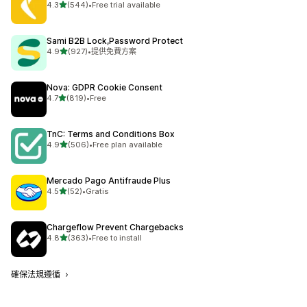
滿分 5 顆星
4.3
(544)
•
Free trial available
共有 544 則評價
Sami B2B Lock,Password Protect
滿分 5 顆星
4.9
(927)
•
提供免費方案
共有 927 則評價
Nova: GDPR Cookie Consent
滿分 5 顆星
4.7
(819)
•
Free
共有 819 則評價
TnC: Terms and Conditions Box
滿分 5 顆星
4.9
(506)
•
Free plan available
共有 506 則評價
Mercado Pago Antifraude Plus
滿分 5 顆星
4.5
(52)
•
Gratis
共有 52 則評價
Chargeflow Prevent Chargebacks
滿分 5 顆星
4.8
(363)
•
Free to install
共有 363 則評價
確保法規遵循