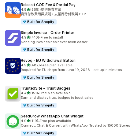
Releasit COD Fee & Partial Pay
滿分 5 顆星
4.8
(565)
•
提供免費方案
共有 565 則評價
貨到付款費用與規則，支援部分付款與 OTP
Built for Shopify
Simple Invoice ‑ Order Printer
滿分 5 顆星
4.9
(410)
•
Free to install
共有 410 則評價
Sending invoices has never been easier.
Built for Shopify
Revoq ‑ EU Withdrawal Button
滿分 5 顆星
4.9
(482)
•
Free plan available
共有 482 則評價
Required for EU shops from June 19, 2026 – set up in minutes.
Built for Shopify
TrustedSite ‑ Trust Badges
滿分 5 顆星
4.4
(151)
•
Free plan available
共有 151 則評價
Earn and display trust badges to boost sales
Built for Shopify
SeedGrow WhatsApp Chat Widget
滿分 5 顆星
4.9
(119)
•
Free plan available
共有 119 則評價
Connect, Chat & Convert with WhatsApp. Trusted by 15000 Stores
Built for Shopify