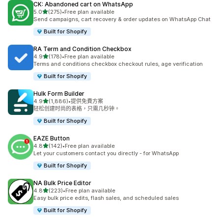
CK: Abandoned cart on WhatsApp
滿分 5 顆星
5.0
(275)
•
Free plan available
共有 275 則評價
Send campaigns, cart recovery & order updates on WhatsApp Chat
Built for Shopify
RA Term and Condition Checkbox
滿分 5 顆星
4.9
(178)
•
Free plan available
共有 178 則評價
Terms and conditions checkbox checkout rules, age verification
Built for Shopify
Hulk Form Builder
滿分 5 顆星
4.9
(1,886)
•
提供免費方案
共有 1886 則評價
轻松创建时尚的表格，只需几秒钟。
Built for Shopify
EAZE Button
滿分 5 顆星
4.8
(142)
•
Free plan available
共有 142 則評價
Let your customers contact you directly - for WhatsApp
Built for Shopify
NA Bulk Price Editor
滿分 5 顆星
4.8
(223)
•
Free plan available
共有 223 則評價
Easy bulk price edits, flash sales, and scheduled sales
Built for Shopify