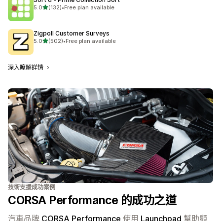
滿分 5 顆星
5.0
(132)
•
Free plan available
共有 132 則評價
Zigpoll Customer Surveys
滿分 5 顆星
5.0
(502)
•
Free plan available
共有 502 則評價
深入瞭解詳情
技術支援成功案例
CORSA Performance 的成功之道
汽車品牌
CORSA Performance
使用
Launchpad
幫助顧