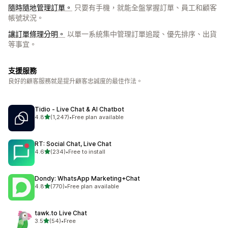
隨時隨地管理訂單。
只要有手機，就能全盤掌握訂單、員工和顧客
帳號狀況。
讓訂單條理分明。
以單一系統集中管理訂單追蹤、優先排序、出貨
等事宜。
支援服務
良好的顧客服務就是提升顧客忠誠度的最佳作法。
Tidio ‑ Live Chat & AI Chatbot
滿分 5 顆星
4.8
(1,247)
•
Free plan available
共有 1247 則評價
RT: Social Chat, Live Chat
滿分 5 顆星
4.6
(234)
•
Free to install
共有 234 則評價
Dondy: WhatsApp Marketing+Chat
滿分 5 顆星
4.8
(770)
•
Free plan available
共有 770 則評價
tawk.to Live Chat
滿分 5 顆星
3.5
(54)
•
Free
共有 54 則評價