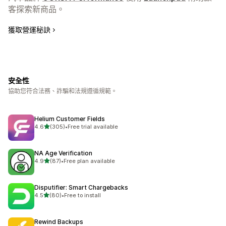
客探索新商品。
獲取營運秘訣
安全性
協助您符合法務、詐騙和法規遵循規範。
Helium Customer Fields
滿分 5 顆星
4.6
(305)
•
Free trial available
共有 305 則評價
NA Age Verification
滿分 5 顆星
4.9
(87)
•
Free plan available
共有 87 則評價
Disputifier: Smart Chargebacks
滿分 5 顆星
4.5
(80)
•
Free to install
共有 80 則評價
Rewind Backups