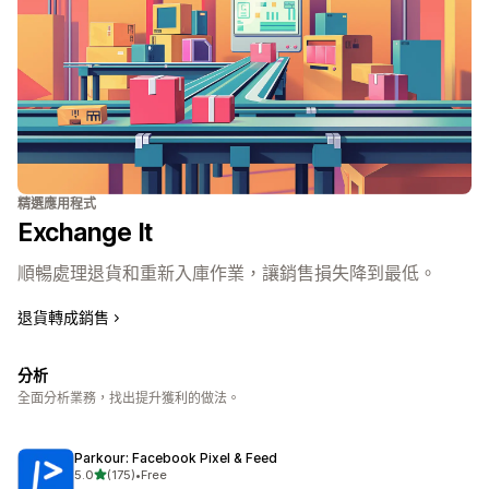
精選應用程式
Exchange It
順暢處理退貨和重新入庫作業，讓銷售損失降到最低。
退貨轉成銷售
分析
全面分析業務，找出提升獲利的做法。
Parkour: Facebook Pixel & Feed
滿分 5 顆星
5.0
(175)
•
Free
共有 175 則評價