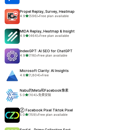
Propel Replay, Survey, Heatmap
滿分 5 顆星
4.9
(596)
•
Free plan available
共有 596 則評價
MIDA Replay, Heatmap & Insight
滿分 5 顆星
4.9
(464)
•
Free plan available
共有 464 則評價
IndexGPT: AI SEO for ChatGPT
滿分 5 顆星
4.9
(116)
•
Free plan available
共有 116 則評價
Microsoft Clarity: AI Insights
滿分 5 顆星
4.6
(1,804)
•
Free
共有 1804 則評價
Nabu的Meta和Facebook像素
滿分 5 顆星
5.0
(104)
•
免費安裝
共有 104 則評價
Ⓩ Facebook Pixel Tiktok Pixel
滿分 5 顆星
5.0
(159)
•
Free plan available
共有 159 則評價
Sort'd ‑ Prime Collection Sort