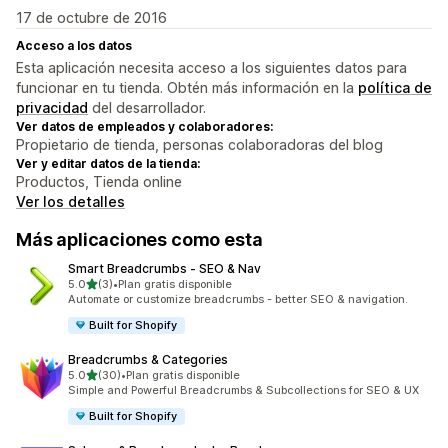
17 de octubre de 2016
Acceso a los datos
Esta aplicación necesita acceso a los siguientes datos para
funcionar en tu tienda. Obtén más información en la
política de
privacidad
del desarrollador.
Ver datos de empleados y colaboradores:
Propietario de tienda, personas colaboradoras del blog
Ver y editar datos de la tienda:
Productos, Tienda online
Ver los detalles
Más aplicaciones como esta
Smart Breadcrumbs ‑ SEO & Nav
de 5 estrellas
5.0
(3)
•
Plan gratis disponible
3 reseñas en total
Automate or customize breadcrumbs - better SEO & navigation.
Built for Shopify
Breadcrumbs & Categories
de 5 estrellas
5.0
(30)
•
Plan gratis disponible
30 reseñas en total
Simple and Powerful Breadcrumbs & Subcollections for SEO & UX
Built for Shopify