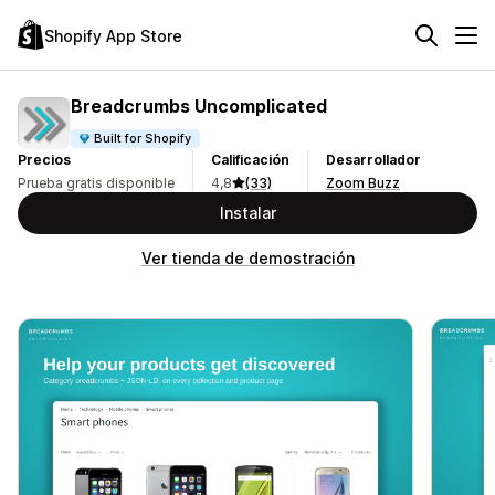
Shopify App Store
Breadcrumbs Uncomplicated
Built for Shopify
Precios
Calificación
Desarrollador
Prueba gratis disponible
4,8
(33)
Zoom Buzz
Instalar
Ver tienda de demostración