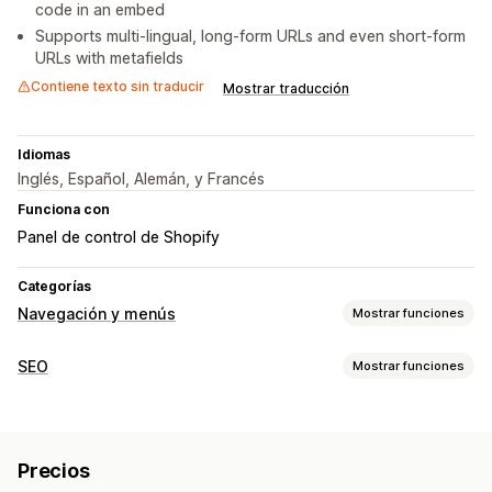
code in an embed
Supports multi-lingual, long-form URLs and even short-form
URLs with metafields
Contiene texto sin traducir
Mostrar traducción
Idiomas
Inglés, Español, Alemán, y Francés
Funciona con
Panel de control de Shopify
Categorías
Navegación y menús
Mostrar funciones
Navegación
SEO
Mostrar funciones
Ruta de navegación
Herramientas de SEO
Personalización
Ruta de navegación
JSON-LD
Esquemas
Editor de arrastrar y soltar
Color y fuente
Precios
Optimización de metadatos
Múltiples idiomas
Adaptación a dispositivos móviles
SEO