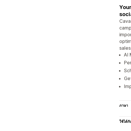
Your
soci
Cavac
campa
impo
optim
sales
AI 
Pe
Sc
Ge
Imp
ภาษา
ใช้ได้กั