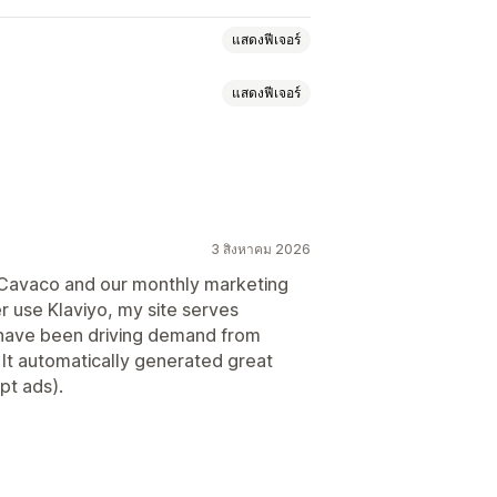
แสดงฟีเจอร์
แสดงฟีเจอร์
ดีย
จดหมายข่าว
ป๊อปอัพ
แบบฟอร์ม
อีเมลการอีเมล
ะเงิน
ขายเพิ่มในหน้าสินค้า
สำหรับตะกร้าสินค้า
อีเมลการชำระเงิน
ส่วนเสริมในคลิกเดียว
ป๊อปอัพ
ิน
เรียกดูรายการที่ละทิ้ง
อีเมลต้อนรับ
บลากและวาง
กฎที่กำหนดเอง
วกับสินค้ากลับเข้าสต็อก
3 สิงหาคม 2026
คมเปญ Drip
แคมเปญที่กำหนดเอง
 Cavaco and our monthly marketing
er use Klaviyo, my site serves
ส่วนลดตามปริมาณ
ส่วนลดตามระดับ
have been driving demand from
AI
การปรับให้เข้ากับท้องถิ่น
It automatically generated great
มาก
โดเมนอีเมล
pt ads).
รจัดเก็บสำหรับ SMS
ทริกเกอร์และกฎ
ราคอนเวอร์ชัน
ย
ตำแหน่งทางภูมิศาสตร์
การแบ่งกลุ่ม
ารเพิ่มประสิทธิภาพ
ะเคล็ดลับ
การวิเคราะห์