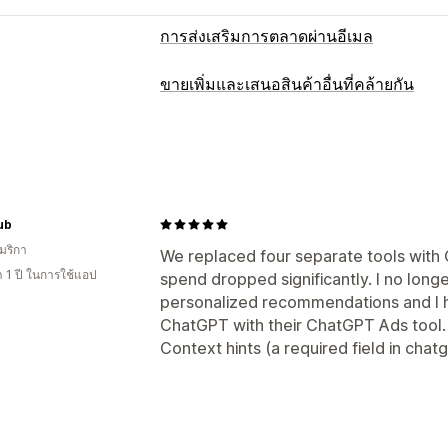
การส่งเสริมการตลาดผ่านอีเมล
ประเภทแคมเปญ
ขายเพิ่มและเสนอสินค้าอื่นที่คล้ายกัน
แคมเปญอีเมล
แคมเปญ SMS
โซเชียลมีเ
การปรับแต่ง
แลนดิ้งเพจ
ส่วนลด
รางวัล
การโปรโมท
ขายเพิ่มในตะกร้าสินค้า
ขายเพิ่มขณะชำร
อีเมลการเสนอสินค้าอื่นที่คล้ายกัน
อีเมล
แถบการประกาศ
ขายเพิ่มในหน้าขอบคุณ
เมื่อตั้งใจออก
ตะกร้าสินค้าที่ยังไม่ชำระเง
HTML ที่กำหนดเอง
เครื่องมือแก้ไขแบ
อีเมลติดตามผล
อีเมลลดราคา
อีเมลเกี่ย
ub
อีเมลตอบกลับทุกครั้ง
คำแนะนำสินค้า
แ
มริกา
ข้อเสนอและการแนะนำ
We replaced four separate tools with
 1 ปี ในการใช้แอป
spend dropped significantly. I no long
คำแนะนำสินค้า
ซื้อเป็นชุดบ่อยๆ
ชุดรวม
การจัดการแคมเปญ
personalized recommendations and I 
การแนะนำด้วย AI
เครื่องมือแก้ไข
เทมเพลต
การสร้างด้วย 
ChatGPT with their ChatGPT Ads tool. 
แบบอักษรที่กำหนดเอง
การแก้ไขจำนวน
การวิเคราะห์
Context hints (a required field in chatg
รายชื่อการจัดเก็บสำหรับอีเมล
รายชื่อกา
การทดสอบ A/B
อัตราการคลิกผ่าน
อัต
การทำงานอัตโนมัติ
การกำหนดเป้าหมา
ประสิทธิภาพของคำแนะนำ
คำแนะนำในก
การติดตาม
การรายงาน
ข้อมูลเชิงลึกแล
ประสิทธิภาพช่องทาง
การทดสอบ A/B
API และเว็บฮุก