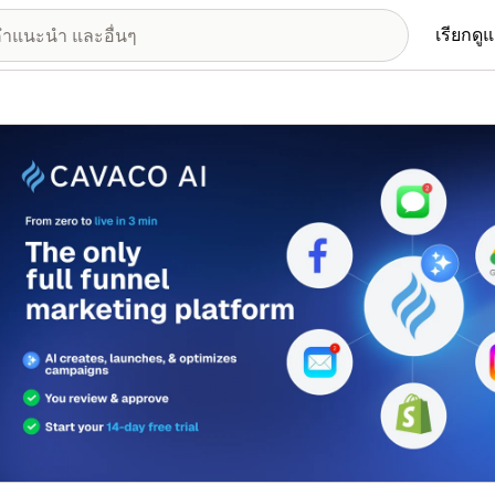
เรียกดู
อรีรูปภาพที่แสดง