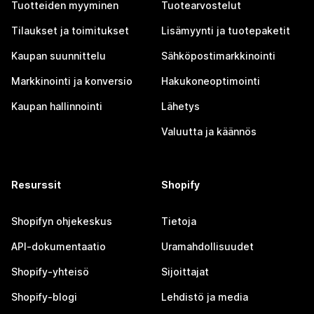
Tuotteiden myyminen
Tuotearvostelut
Tilaukset ja toimitukset
Lisämyynti ja tuotepaketit
Kaupan suunnittelu
Sähköpostimarkkinointi
Markkinointi ja konversio
Hakukoneoptimointi
Kaupan hallinnointi
Lähetys
Valuutta ja käännös
Resurssit
Shopify
Shopifyn ohjekeskus
Tietoja
API-dokumentaatio
Uramahdollisuudet
Shopify-yhteisö
Sijoittajat
Shopify-blogi
Lehdistö ja media