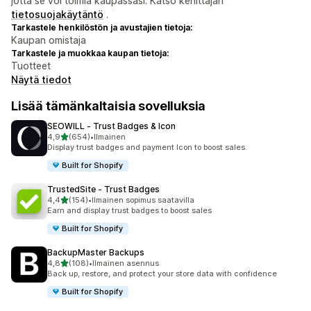
jotta se voi toimia kaupassasi. Katso kehittäjän
tietosuojakäytäntö
.
Tarkastele henkilöstön ja avustajien tietoja:
Kaupan omistaja
Tarkastele ja muokkaa kaupan tietoja:
Tuotteet
Näytä tiedot
Lisää tämänkaltaisia sovelluksia
SEOWILL ‑ Trust Badges & Icon
/ 5 tähteä
4,9
(654)
•
Ilmainen
654 arvostelua yhteensä
Display trust badges and payment Icon to boost sales.
Built for Shopify
TrustedSite ‑ Trust Badges
/ 5 tähteä
4,4
(154)
•
Ilmainen sopimus saatavilla
154 arvostelua yhteensä
Earn and display trust badges to boost sales
Built for Shopify
BackupMaster Backups
/ 5 tähteä
4,8
(108)
•
Ilmainen asennus
108 arvostelua yhteensä
Back up, restore, and protect your store data with confidence
Built for Shopify