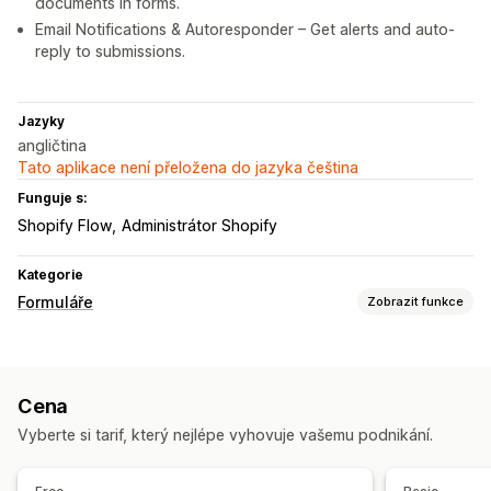
documents in forms.
Email Notifications & Autoresponder – Get alerts and auto-
reply to submissions.
Jazyky
angličtina
Tato aplikace není přeložena do jazyka čeština
Funguje s:
Shopify Flow
Administrátor Shopify
Kategorie
Formuláře
Zobrazit funkce
Typy formulářů
Žádosti
Rezervace
Kontakty
Vlastní
Zpětná vazba
Cena
Nahrání souboru
Více kroků
Novinky
Objednávky
Vyberte si tarif, který nejlépe vyhovuje vašemu podnikání.
Automaticky otevíraná okna
Cenové nabídky
Registrace
Průzkumy
Velkoobchod