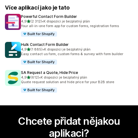
Více aplikací jako je tato
Powerful Contact Form Builder
z 5 hvězd
4,9
(2 312)
•
K dispozici je bezplatný plán
Celkový počet recenzí: 2312
Your all-in-one form app for custom forms, registration forms
Built for Shopify
Hulk Contact Form Builder
z 5 hvězd
4,9
(1 885)
•
K dispozici je bezplatný plán
Celkový počet recenzí: 1885
Easy contact us form, custom forms & survey with form builder
Built for Shopify
SA Request a Quote, Hide Price
z 5 hvězd
4,9
(612)
•
K dispozici je bezplatný plán
Celkový počet recenzí: 612
Quote request solution and hide price for your B2B store
Built for Shopify
Chcete přidat nějakou
aplikaci?