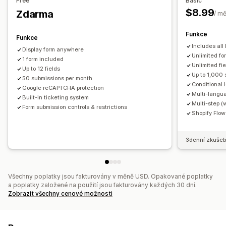
Free
Basic
Přizpůsobení
$8.99
Zdarma
/ m
Písmo a barva
Vlastní pole
Vlastní CSS
Vložené formuláře
E-mailové šablony
Více jazyků
Funkce
Funkce
Podmíněná logika
Zaškrtávací tlačítko GDPR
Includes all
Display form anywhere
Unlimited fo
1 form included
Správa dat
Unlimited fi
Up to 12 fields
Up to 1,000
E-mailové odpovědi
50 submissions per month
Automatická synchronizace
Conditional l
Google reCAPTCHA protection
Export dat
Panel
Limity formulářů
Historie
Analytika
Multi-langu
Built-in ticketing system
Multi-step (
CAPTCHA
Form submission controls & restrictions
Shopify Flow
3denní zkušeb
Všechny poplatky jsou fakturovány v měně USD. Opakované poplatky
a poplatky založené na použití jsou fakturovány každých 30 dní.
Zobrazit všechny cenové možnosti