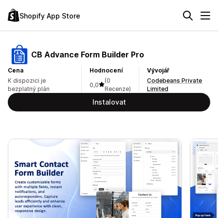
Shopify App Store
CB Advance Form Builder Pro
Cena
Hodnocení
Vývojář
K dispozici je
(0
Codebeans Private
0,0
bezplatný plán
Recenze)
Limited
Instalovat