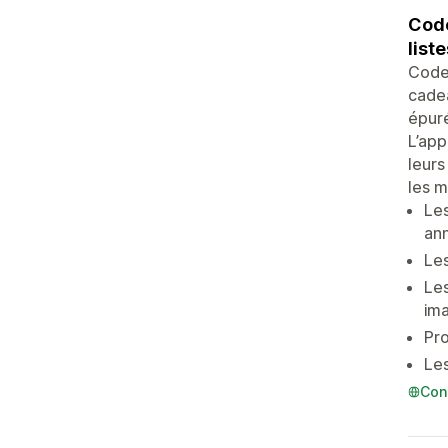
Code
list
Codeb
cadea
épuré
L’app
leurs
les m
Les
ann
Les
Les
im
Pro
Les
Con