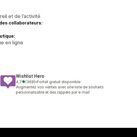
l et de l’activité
des collaborateurs:
utique:
e en ligne
Wishlist Hero
étoile(s) sur 5
4,7
(368)
•
Forfait gratuit disponible
368 avis au total
Augmentez vos ventes avec une liste de souhaits
personnalisable et des rappels par e-mail