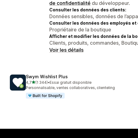
de confidentialité
du développeur.
Consulter les données des clients:
Données sensibles, données de l’apparei
Consulter les données des employés et 
Propriétaire de la boutique
Afficher et modifier les données de la bo
Clients, produits, commandes, Boutiqu
Voir les détails
Swym Wishlist Plus
étoile(s) sur 5
4,7
(1 344)
•
Essai gratuit disponible
1344 avis au total
Personnalisable, ventes collaboratives, clienteling
Built for Shopify