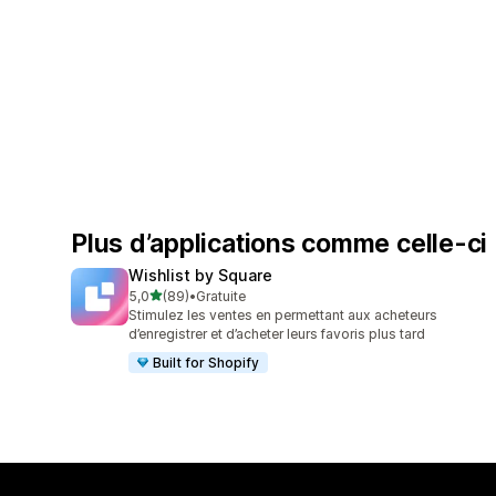
Plus d’applications comme celle-ci
Wishlist by Square
étoile(s) sur 5
5,0
(89)
•
Gratuite
89 avis au total
Stimulez les ventes en permettant aux acheteurs
d’enregistrer et d’acheter leurs favoris plus tard
Built for Shopify