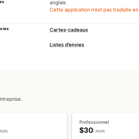
es
anglais
Cette application n’est pas traduite en
ories
Cartes-cadeaux
Types de cartes
Listes d’envies
À l’image de la marque
Types de listes
Liste personnalisée
Liste de cadeaux
Gestion des listes
Liens de partage
ntreprise.
Professionnel
$30
mois
/ mois