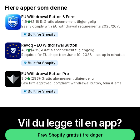
Flere apper som denne
EU Withdrawal Button & Form
av 5 stjerner
4,9
(2 181)
•
Gratis abonnement tilgjengelig
Totalt 2181 omtaler
Easily comply with EU withdrawal requirements 2023/2673
Built for Shopify
Revoq ‑ EU Withdrawal Button
av 5 stjerner
4,9
(485)
•
Gratis abonnement tilgjengelig
Totalt 485 omtaler
Required for EU shops from June 19, 2026 – set up in minutes.
Built for Shopify
EU Withdrawal Button Pro
av 5 stjerner
5,0
(293)
•
Gratis abonnement tilgjengelig
Totalt 293 omtaler
Law firm approved, compliant withdrawal button, form & email
Built for Shopify
Vil du legge til en app?
Prøv Shopify gratis i tre dager