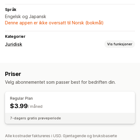
Språk
Engelsk og Japansk
Denne appen er ikke oversatt til Norsk (bokmål)
Kategorier
Juridisk
Vis funksjoner
Samsvar
Tilgjengelighet
Alderskontroll
Priser
Tilpasning
Velg abonnementet som passer best for bedriften din.
Popup-vinduer
Farge og skrifttype
Sidebegrensning
Tilpasset tekst
Regular Plan
$3.99
/ måned
7-dagers gratis prøveperiode
Alle kostnader faktureres i USD. Gjentagende og bruksbaserte