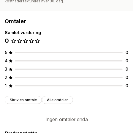
kostnader faktureres hver 30. dag.
Omtaler
Samlet vurdering
0
5
0
4
0
3
0
2
0
1
0
Skriv en omtale
Alle omtaler
Ingen omtaler enda