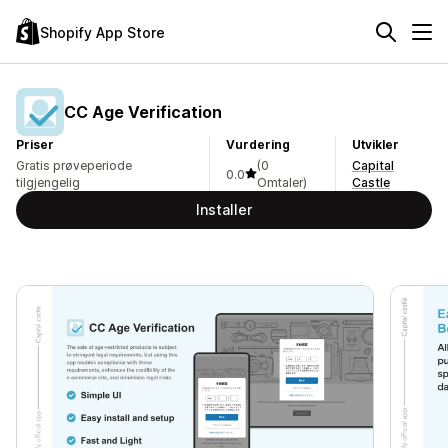
Shopify App Store
CC Age Verification
Priser
Vurdering
Utvikler
Gratis prøveperiode
(0
Capital
0.0
tilgjengelig
Omtaler)
Castle
Installer