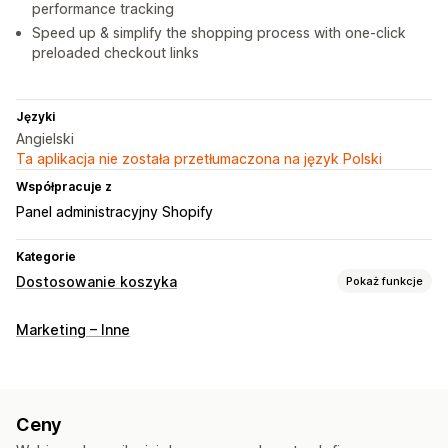
performance tracking
Speed up & simplify the shopping process with one-click
preloaded checkout links
Języki
Angielski
Ta aplikacja nie została przetłumaczona na język Polski
Współpracuje z
Panel administracyjny Shopify
Kategorie
Dostosowanie koszyka
Pokaż funkcje
Wyświetlanie koszyka
Marketing – Inne
Reguły niestandardowe
Promocje
Sprzedaż droższych produktów
Rabaty zbiorcze
Ceny