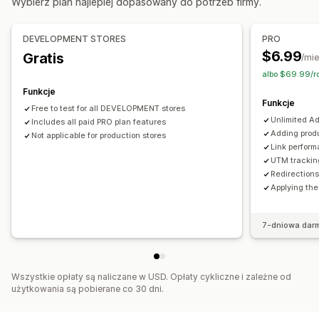
Wybierz plan najlepiej dopasowany do potrzeb firmy.
Personalizacja realizacji zakupu
Automatyczne rabaty
DEVELOPMENT STORES
PRO
Sprzedaż droższych produktów za pomocą jednego
$6.99
kliknięcia
Gratis
/mie
Przechodzenie do realizacji zakupu
albo $69.99/r
Współdzielenie koszyka
Funkcje
Funkcje
Free to test for all DEVELOPMENT stores
Unlimited Ad
Includes all paid PRO plan features
Adding produ
Not applicable for production stores
Link perform
UTM trackin
Redirection
Applying the
7-dniowa dar
Wszystkie opłaty są naliczane w USD. Opłaty cykliczne i zależne od
użytkowania są pobierane co 30 dni.