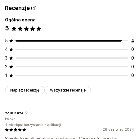
Recenzje
(4)
Ogólna ocena
5
5
4
4
0
3
0
2
0
1
0
Napisz recenzję
Wszystkie recenzje
Your KAYA
Polska
4 miesiące korzystania z aplikacji
28 czerwiec 2024
Simple to implement and customize. Very useful app for