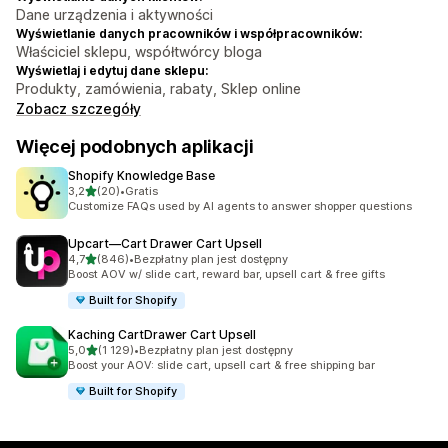
Dane urządzenia i aktywności
Wyświetlanie danych pracowników i współpracowników:
Właściciel sklepu, współtwórcy bloga
Wyświetlaj i edytuj dane sklepu:
Produkty, zamówienia, rabaty, Sklep online
Zobacz szczegóły
Więcej podobnych aplikacji
Shopify Knowledge Base
na 5 gwiazdek
3,2
(20)
•
Gratis
Łączna liczba recenzji: 20
Customize FAQs used by AI agents to answer shopper questions
Upcart—Cart Drawer Cart Upsell
na 5 gwiazdek
4,7
(846)
•
Bezpłatny plan jest dostępny
Łączna liczba recenzji: 846
Boost AOV w/ slide cart, reward bar, upsell cart & free gifts
Built for Shopify
Kaching CartDrawer Cart Upsell
na 5 gwiazdek
5,0
(1 129)
•
Bezpłatny plan jest dostępny
Łączna liczba recenzji: 1129
Boost your AOV: slide cart, upsell cart & free shipping bar
Built for Shopify