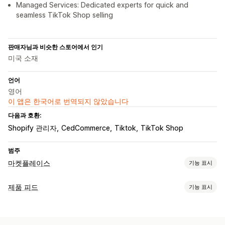
Managed Services: Dedicated experts for quick and
seamless TikTok Shop selling
판매자님과 비슷한 스토어에서 인기
미국 소재
언어
영어
이 앱은 한국어로 번역되지 않았습니다
다음과 호환:
Shopify 관리자
CedCommerce
Tiktok
TikTok Shop
범주
마켓플레이스
기능 표시
목록 관리
제품 피드
기능 표시
피드 자동화
제품 피드
제품 동기화
제품 선택
제품 제안 동기화
피드 맞춤 설정
대량 업로드
사용자 지정 목록
목록 분석
속성 필터링
속성 매핑
사용자 지정 규칙
이형 상품 동기화