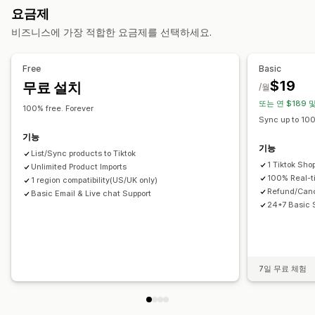
주문 관리
요금제
피드 관리
다중-위치 주문 처리
대량 주문
주문 동기화
추적 동기화
비즈니스에 가장 적합한 요금제를 선택하세요.
제품 동기화
대량 편집
실시간 업데이트
예약된 동기화
재고 동기화
사용자 지정 규칙
오류 확인
제품 선택
재고 지원
피드 최적화
Free
Basic
$19
무료 설치
/월
또는 연 $189 및
100% free. Forever
Sync up to 10
기능
기능
List/Sync products to Tiktok
1 Tiktok Sho
Unlimited Product Imports
100% Real-t
1 region compatibility(US/UK only)
Refund/Canc
Basic Email & Live chat Support
24*7 Basic 
7일 무료 체험