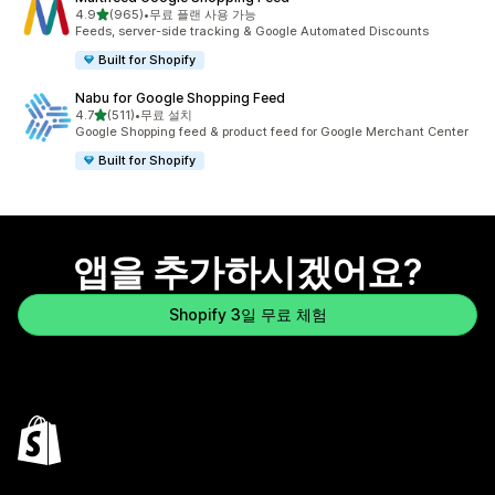
별 5개 중
4.9
(965)
•
무료 플랜 사용 가능
총 리뷰 965개
Feeds, server-side tracking & Google Automated Discounts
Built for Shopify
Nabu for Google Shopping Feed
별 5개 중
4.7
(511)
•
무료 설치
총 리뷰 511개
Google Shopping feed & product feed for Google Merchant Center
Built for Shopify
앱을 추가하시겠어요?
Shopify 3일 무료 체험