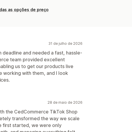
odas as opções de preço
31 de julho de 2026
 deadline and needed a fast, hassle-
erce team provided excellent
abling us to get our products live
re working with them, and I look
ices.
28 de maio de 2026
with the CedCommerce TikTok Shop
pletely transformed the way we scale
first started, we were only
nth, and managing everything felt