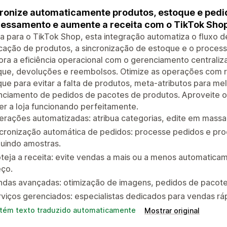
ronize automaticamente produtos, estoque e pedid
essamento e aumente a receita com o TikTok Shop
a para o TikTok Shop, esta integração automatiza o fluxo de
cação de produtos, a sincronização de estoque e o proces
ra a eficiência operacional com o gerenciamento centraliz
que, devoluções e reembolsos. Otimize as operações com 
ue para evitar a falta de produtos, meta-atributos para me
ciamento de pedidos de pacotes de produtos. Aproveite o 
r a loja funcionando perfeitamente.
rações automatizadas: atribua categorias, edite em massa,
ncronização automática de pedidos: processe pedidos e pr
luindo amostras.
teja a receita: evite vendas a mais ou a menos automatic
eço.
ndas avançadas: otimização de imagens, pedidos de pacote
viços gerenciados: especialistas dedicados para vendas ráp
tém texto traduzido automaticamente
Mostrar original