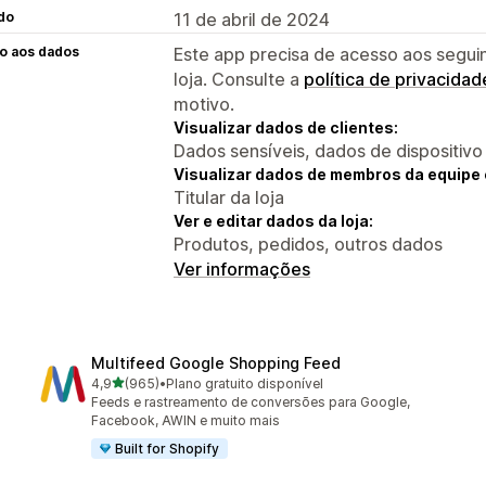
do
11 de abril de 2024
o aos dados
Este app precisa de acesso aos segui
loja. Consulte a
política de privacidad
motivo.
Visualizar dados de clientes:
Dados sensíveis, dados de dispositivo
Visualizar dados de membros da equipe 
Titular da loja
Ver e editar dados da loja:
Produtos, pedidos, outros dados
Ver informações
Multifeed Google Shopping Feed
de 5 estrelas
4,9
(965)
•
Plano gratuito disponível
965 avaliações ao todo
Feeds e rastreamento de conversões para Google,
Facebook, AWIN e muito mais
Built for Shopify