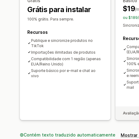
Grátis
Básico
$19
Grátis para instalar
/
ou $189/
100% grátis. Para sempre.
Sincroni
Recursos
Recurs
Publique e sincronize produtos no
TikTok
Compat
(EUA/R
Importações ilimitadas de produtos
Sincro
Compatibilidade com 1 região (apenas
100% e
EUA/Reino Unido)
Sincro
Suporte básico por e-mail e chat ao
e reem
vivo
Suport
mail
Avaliaçã
Contém texto traduzido automaticamente
Mostrar 