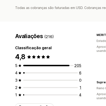
Todas as cobranças são faturadas em USD. Cobranças reco
Avaliações
MERIT
(216)
Estado
Aprox
Classificação geral
usand
4,8
5
205
4
6
3
0
Supr
2
1
Reino 
Aprox
1
4
usand