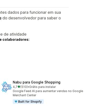
ntes dados para funcionar em sua
e
do desenvolvedor para saber o
 e de atividade
e colaboradores:
Nabu para Google Shopping
de 5 estrelas
4,7
(510)
•
Grátis para instalar
510 avaliações ao todo
Google Feed AI para aumentar vendas no Google
Merchant Center
Built for Shopify