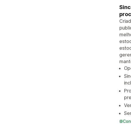
Sinc
proc
Criad
publi
melho
esto
estoq
geren
mante
Ope
Si
inc
Pro
pr
Ve
Ser
Con