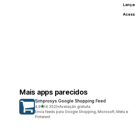
Lança
Acess
Mais apps parecidos
Simprosys Google Shopping Feed
de 5 estrelas
4,9
(4.352)
•
Avaliação gratuita
4352 avaliações ao todo
Envia feeds para Google Shopping, Microsoft, Meta e
Pinterest