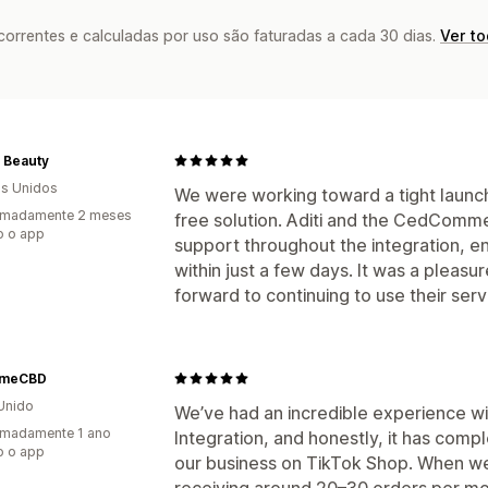
rrentes e calculadas por uso são faturadas a cada 30 dias.
Ver t
 Beauty
s Unidos
We were working toward a tight launch
imadamente 2 meses
free solution. Aditi and the CedComm
o o app
support throughout the integration, en
within just a few days. It was a pleasu
forward to continuing to use their serv
emeCBD
Unido
We’ve had an incredible experience 
imadamente 1 ano
Integration, and honestly, it has com
o o app
our business on TikTok Shop. When we 
receiving around 20–30 orders per mo