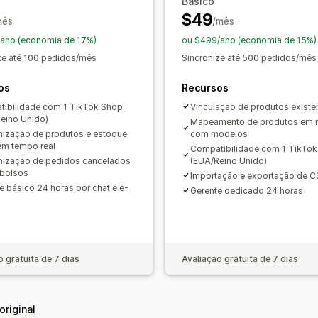
Otimização de feed
Básico
$49
mês
/mês
ano (economia de 17%)
ou $499/ano (economia de 15%)
ze até 100 pedidos/mês
Sincronize até 500 pedidos/mês
os
Recursos
ibilidade com 1 TikTok Shop
Vinculação de produtos existe
eino Unido)
Mapeamento de produtos em
nização de produtos e estoque
com modelos
m tempo real
Compatibilidade com 1 TikTo
nização de pedidos cancelados
(EUA/Reino Unido)
bolsos
Importação e exportação de 
e básico 24 horas por chat e e-
Gerente dedicado 24 horas
o gratuita de 7 dias
Avaliação gratuita de 7 dias
original