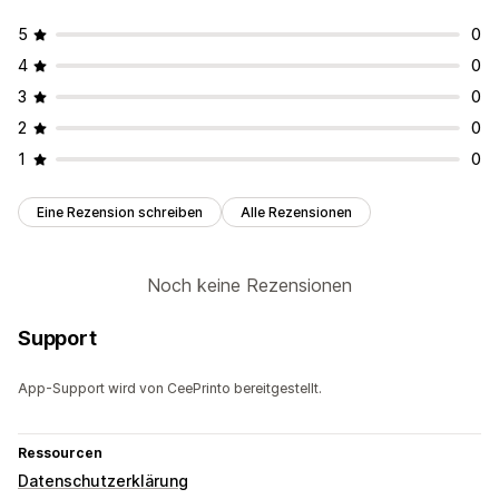
Versandoptionen
5
0
Diskrete Verpackung
Massenversand
4
0
Benutzerdefinierter Versand
Globales Fulfillment
3
0
Updates in Echtzeit
Nachverfolgung von Bestellungen
2
0
1
0
Eine Rezension schreiben
Alle Rezensionen
Noch keine Rezensionen
Support
App-Support wird von CeePrinto bereitgestellt.
Ressourcen
Datenschutzerklärung