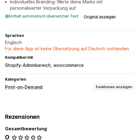
Individuelles Branding: Werte deine Marke mit
personalisierter Verpackung auf.
Enthält automatisch übersetzten Text
Original anzeigen
Sprachen
Englisch
Für diese App ist keine Übersetzung auf Deutsch vorhanden.
Kompatibel mit
Shopify-Adminbereich
woocommerce
Kategorien
Print-on-Demand
Funktionen anzeigen
Produktanpassung
Benutzerdefinierte Verpackung
Paketbeilagen
Rezensionen
Personalisierung
Benutzerdefinierte Vorlagen
Gesamtbewertung
Produkte
0
Handtaschen
Bekleidung
Hüte
Wandkunst