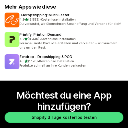
Mehr Apps wie diese
CJdropshipping: Much Faster
von 5 Sternen
4,9
(2.553)
•
Kostenlose Installation
2553 Rezensionen insgesamt
Du verkaufst, wir übernehmen Beschaffung und Versand für dich!
Printify: Print on Demand
von 5 Sternen
4,7
(4.330)
•
Kostenlose Installation
4330 Rezensionen insgesamt
Personalisierte Produkte erstellen und verkaufen – wir kümmern
uns um den Rest.
Zendrop ‑ Dropshipping & POD
von 5 Sternen
4,5
(1.170)
•
Kostenlose Installation
1170 Rezensionen insgesamt
Produkte schnell an Ihre Kunden verkaufen
Möchtest du eine App
hinzufügen?
Shopify 3 Tage kostenlos testen