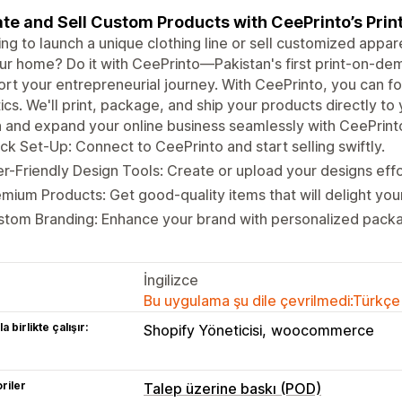
te and Sell Custom Products with CeePrinto’s Pr
ng to launch a unique clothing line or sell customized appa
ur home? Do it with CeePrinto—Pakistan's first print-on-de
rt your entrepreneurial journey. With CeePrinto, you can fo
tics. We'll print, package, and ship your products directly t
n and expand your online business seamlessly with CeePrint
ck Set-Up: Connect to CeePrinto and start selling swiftly.
r-Friendly Design Tools: Create or upload your designs effo
mium Products: Get good-quality items that will delight yo
tom Branding: Enhance your brand with personalized packa
İngilizce
Bu uygulama şu dile çevrilmedi:Türkçe
a birlikte çalışır:
Shopify Yöneticisi
woocommerce
riler
Talep üzerine baskı (POD)