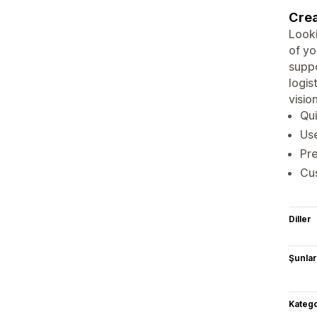
Crea
Looki
of yo
suppo
logis
visio
Qui
Use
Pre
Cus
Diller
Şunlarl
Katego