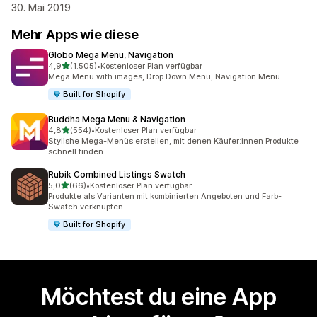
30. Mai 2019
Mehr Apps wie diese
Globo Mega Menu, Navigation
von 5 Sternen
4,9
(1.505)
•
Kostenloser Plan verfügbar
1505 Rezensionen insgesamt
Mega Menu with images, Drop Down Menu, Navigation Menu
Built for Shopify
Buddha Mega Menu & Navigation
von 5 Sternen
4,8
(554)
•
Kostenloser Plan verfügbar
554 Rezensionen insgesamt
Stylishe Mega-Menüs erstellen, mit denen Käufer:innen Produkte
schnell finden
Rubik Combined Listings Swatch
von 5 Sternen
5,0
(66)
•
Kostenloser Plan verfügbar
66 Rezensionen insgesamt
Produkte als Varianten mit kombinierten Angeboten und Farb-
Swatch verknüpfen
Built for Shopify
Möchtest du eine App