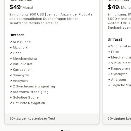
$49
$49
/ Monat
/ Mona
Einrichtung: 950 USD | Je nach Anzahl der Produkte
Einrichtung: 9
und der monatlichen Suchanfragen können
1.000 monatli
zusätzliche Gebühren anfallen.
weitere 1.000
Suchanfragen
Umfasst
Umfasst
NLP-Suche
Suche mit n
ML und KI
Filter
Filter
Merchandis
Merchandising
Virtuelle Ka
Virtuelle Kat.
Kampagnen
Kampagnen
Synonyme
Synonyme
Analysen
Analysen
Tägliche Sy
2 Synchronisierungen/Tag
Autovervollständigung
Sofortige Suche
Geführte Navigation
30-tägiger kostenloser Test
30-tägiger ko