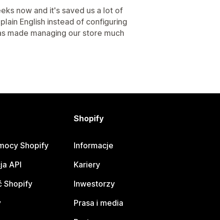
ks now and it's saved us a lot of
plain English instead of configuring
 has made managing our store much
Shopify
mocy Shopify
Informacje
ja API
Kariery
 Shopify
Inwestorzy
y
Prasa i media