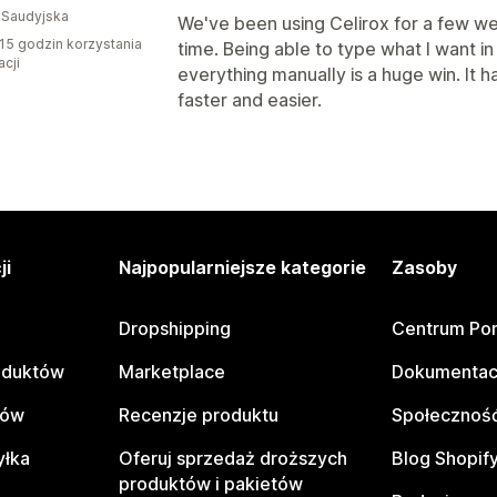
 Saudyjska
We've been using Celirox for a few wee
15 godzin korzystania
time. Being able to type what I want in 
acji
everything manually is a huge win. It
faster and easier.
ji
Najpopularniejsze kategorie
Zasoby
Dropshipping
Centrum Po
oduktów
Marketplace
Dokumentac
tów
Recenzje produktu
Społeczność
yłka
Oferuj sprzedaż droższych
Blog Shopif
produktów i pakietów