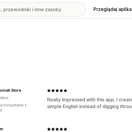
Przeglądaj aplika
unnah Store
adesz
Really impressed with this app. I crea
ut korzystania z
simple English instead of digging throu
ji
em