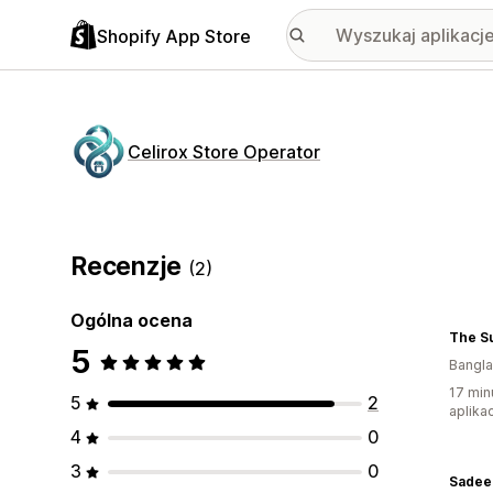
Shopify App Store
Celirox Store Operator
Recenzje
(2)
Ogólna ocena
The S
5
Bangl
17 min
5
2
aplikac
4
0
3
0
Sade