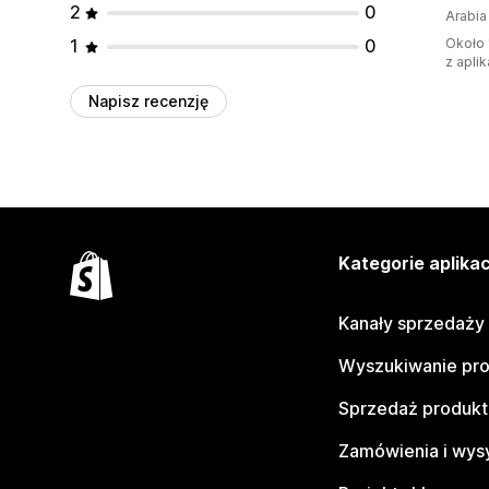
2
0
Arabia
1
0
Około 
z aplik
Napisz recenzję
Kategorie aplikac
Kanały sprzedaży
Wyszukiwanie pr
Sprzedaż produk
Zamówienia i wys