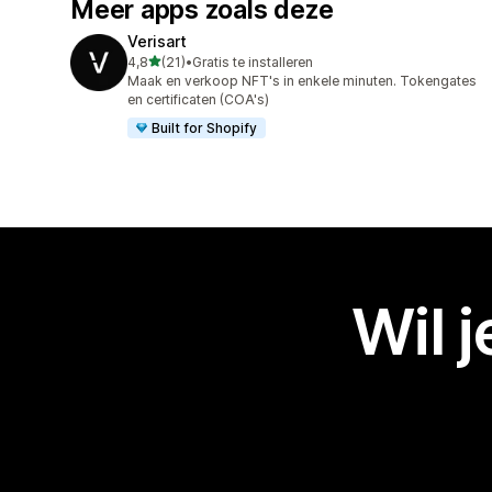
Meer apps zoals deze
Verisart
van 5 sterren
4,8
(21)
•
Gratis te installeren
21 recensies in totaal
Maak en verkoop NFT's in enkele minuten. Tokengates
en certificaten (COA's)
Built for Shopify
Wil 