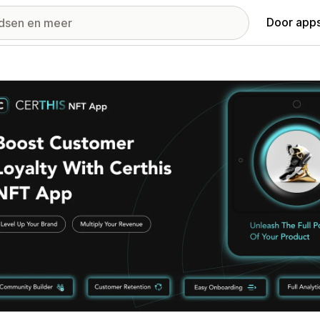
Door apps
ij met uitgelichte afbeeldingen