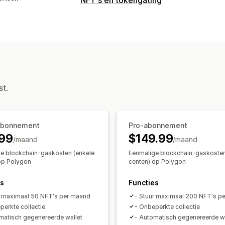
st.
abonnement
Pro-abonnement
99
$149.99
/maand
/maand
e blockchain-gaskosten (enkele
Eenmalige blockchain-gaskosten
op Polygon
centen) op Polygon
es
Functies
r maximaal 50 NFT's per maand
- Stuur maximaal 200 NFT's p
perkte collectie
- Onbeperkte collectie
matisch gegenereerde wallet
- Automatisch gegenereerde wa