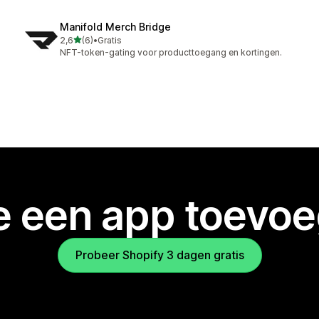
Manifold Merch Bridge
van 5 sterren
2,6
(6)
•
Gratis
6 recensies in totaal
NFT-token-gating voor producttoegang en kortingen.
je een app toevo
Probeer Shopify 3 dagen gratis