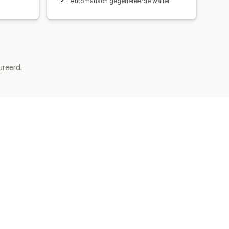
- Automatisch gegenereerde wallet
ureerd.