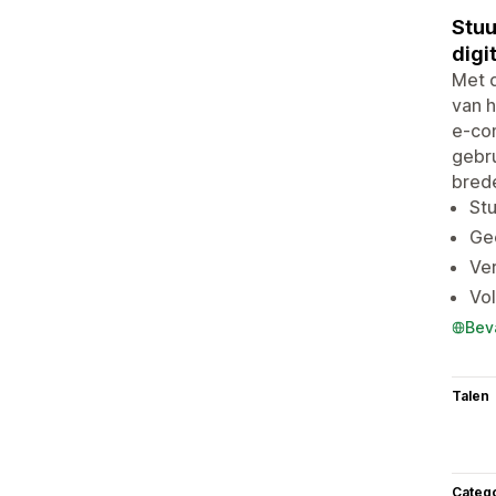
Stuu
digi
Met d
van h
e-com
gebru
brede
Stu
Gee
Ve
Vo
Bev
Talen
Categ