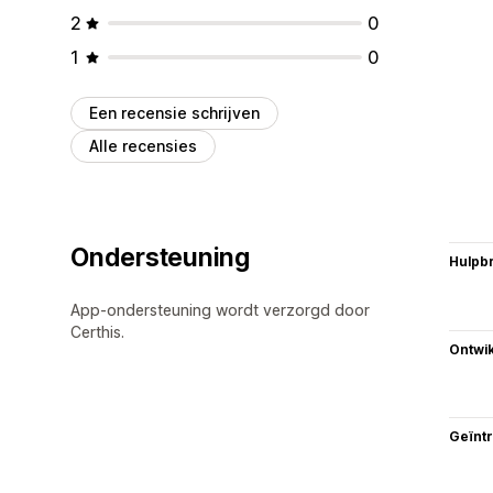
2
0
1
0
Een recensie schrijven
Alle recensies
Ondersteuning
Hulpb
App-ondersteuning wordt verzorgd door
Certhis.
Ontwik
Geïnt