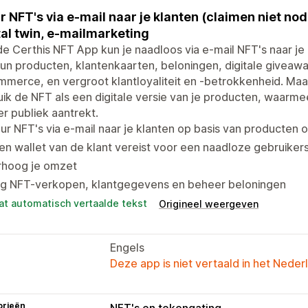
r NFT's via e-mail naar je klanten (claimen niet no
tal twin, e-mailmarketing
e Certhis NFT App kun je naadloos via e-mail NFT's naar je k
un producten, klantenkaarten, beloningen, digitale giveawa
merce, en vergroot klantloyaliteit en -betrokkenheid. Ma
ik de NFT als een digitale versie van je producten, waarme
r publiek aantrekt.
ur NFT's via e-mail naar je klanten op basis van producte
n wallet van de klant vereist voor een naadloze gebruiker
rhoog je omzet
lg NFT-verkopen, klantgegevens en beheer beloningen
at automatisch vertaalde tekst
Origineel weergeven
Engels
Deze app is niet vertaald in het Neder
orieën
NFT's en tokengating