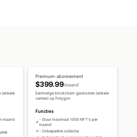
Premium-abonnement
$399.99
/maand
 (enkele
Eenmalige blockchain-gaskosten (enkele
centen) op Polygon
Functies
er maand
- Stuur maximaal 1000 NFT's per
maand
- Onbeperkte collectie
llet