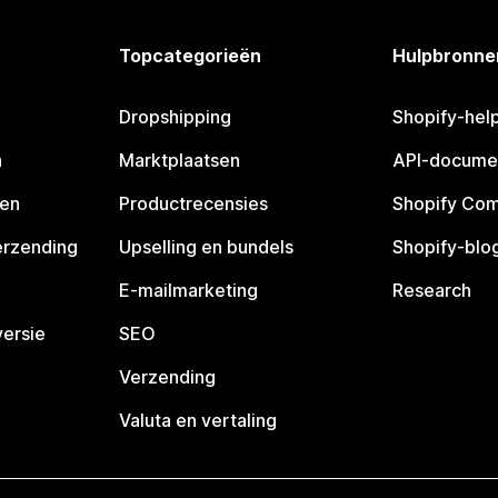
Topcategorieën
Hulpbronne
Dropshipping
Shopify-hel
n
Marktplaatsen
API-docume
pen
Productrecensies
Shopify Co
erzending
Upselling en bundels
Shopify-blo
E-mailmarketing
Research
ersie
SEO
Verzending
Valuta en vertaling