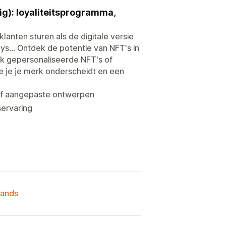
dig): loyaliteitsprogramma,
lanten sturen als de digitale versie
ys... Ontdek de potentie van NFT's in
ak gepersonaliseerde NFT's of
e je je merk onderscheidt en een
n of aangepaste ontwerpen
servaring
lands