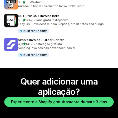
de 5 estrelas
3,3
(3)
•
Gratuito
3 total de avaliações
Automatic fiscal compliance for your POS store
GST Pro: GST Invoice India
de 5 estrelas
5,0
(247)
•
Plano gratuito disponível
247 total de avaliações
Easy GST invoices for India. Reports, credit notes and filings
Built for Shopify
Simple Invoice ‑ Order Printer
de 5 estrelas
4,9
(412)
•
Instalação gratuita
412 total de avaliações
Sending invoices has never been easier.
Built for Shopify
Quer adicionar uma
aplicação?
Experimente a Shopify gratuitamente durante 3 dias