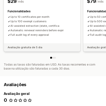
$29
$79
/ mês
/ mês
Funcionalidades
Funcionalida
Up to 10 certificates per month
Up to 50 cer
Up to 100 exempt customers
Up to 500 e
AI-assisted extraction (state, certifica
AI-assisted 
Automatic renewal reminders before expir
Automatic re
Full audit log of every approval
Full audit lo
Avaliação gratuita de 5 dia
Avaliação grat
Todas as taxas são faturadas em USD. As taxas recorrentes e com
base na utilização são faturadas a cada 30 dias.
Avaliações
Avaliação geral
0