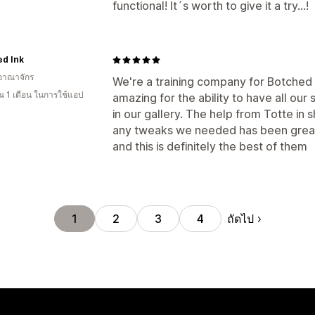
functional! It´s worth to give it a try...!
ed Ink
อาณาจักร
We're a training company for Botched I
 1 เดือน ในการใช้แอป
amazing for the ability to have all ou
in our gallery. The help from Totte in
any tweaks we needed has been great. 
and this is definitely the best of them
ถัดไป
1
2
3
4