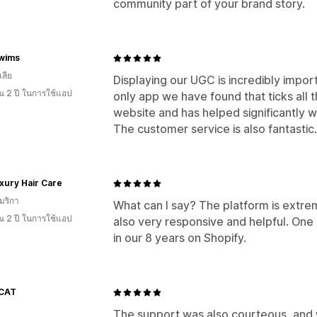
community part of your brand story.
Swims
ลีย
Displaying our UGC is incredibly impor
 2 ปี ในการใช้แอป
only app we have found that ticks all 
website and has helped significantly w
The customer service is also fantasti
xury Hair Care
มริกา
What can I say? The platform is extrem
 2 ปี ในการใช้แอป
also very responsive and helpful. On
in our 8 years on Shopify.
CAT
The support was also courteous, and