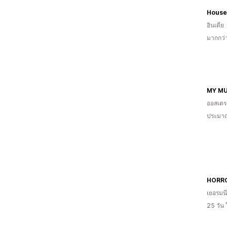
House 
อินเดีย
มากกว่
MY MU
ออสเตรเ
ประมาณ
HORRO
เยอรมนี
25 วัน