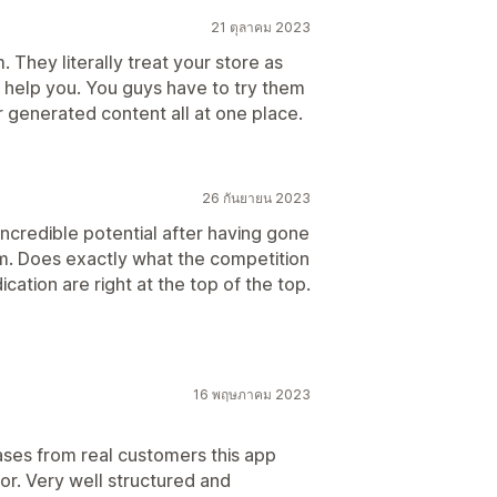
21 ตุลาคม 2023
m. They literally treat your store as
o help you. You guys have to try them
 generated content all at one place.
26 กันยายน 2023
incredible potential after having gone
m. Does exactly what the competition
ation are right at the top of the top.
16 พฤษภาคม 2023
ses from real customers this app
r. Very well structured and