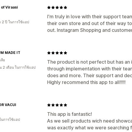
of Viraasi
I'm truly in love with their support tea
า 2 ปี ในการใช้แอป
their own store and out of their way t
out. Instagram Shopping and customer
M MADE IT
ลีย
The product is not perfect but has an 
 2 เดือน ในการใช้แอป
through implementation with their tea
does and more. Their support and dedic
Highly recommend this app to all!!!!!
R VACUI
This app is fantastic!
 ในการใช้แอป
As we sell products wich need showca
was exactly what we were searching fo