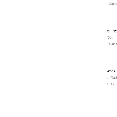
ประมาณ
ญี่ปุ่น
ประมาณ
Wodal
เอสโตเน
4 เดือ