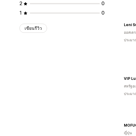
2
0
1
0
Leni 
เขียนรีวิว
ออสเตรเ
ประมาณ
VIP Lu
สหรัฐอเ
ประมาณ
MOFU
ญี่ปุ่น