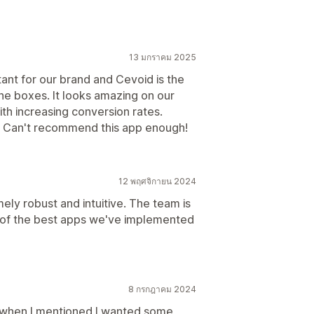
13 มกราคม 2025
tant for our brand and Cevoid is the
the boxes. It looks amazing on our
ith increasing conversion rates.
c. Can't recommend this app enough!
12 พฤศจิกายน 2024
ely robust and intuitive. The team is
e of the best apps we've implemented
8 กรกฎาคม 2024
 when I mentioned I wanted some