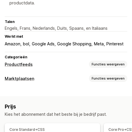
productdata.
Talen
Engels, Frans, Nederlands, Duits, Spaans, en Italiaans
Werkt met
Amazon
bol
Google Ads
Google Shopping
Meta
Pinterest
Categorieën
Productfeeds
Functies weergeven
Aanpassing van feeds
Marktplaatsen
Functies weergeven
Kenmerkfiltering
Kenmerktoewijzing
Metavelden
Vermeldingsbeheer
AI-toewijzing
Aangepaste labels
Aangepaste regels
Automatisering van feeds
Productfeed
Lokale voorraad
Gelokaliseerde feeds
Meerdere valuta
Prijs
Productsynchronisatie
Productselectie
Meerdere talen
Variantsynchronisatie
Kies het abonnement dat het beste bij je bedrijf past.
Aanbodsynchronisatie
Lokale valuta
Bulkupload
Feedbeheer
Aangepaste vermeldingen
Productsynchronisatie
Bulkbewerking
Core Standard+CSS
Core Pro+CS