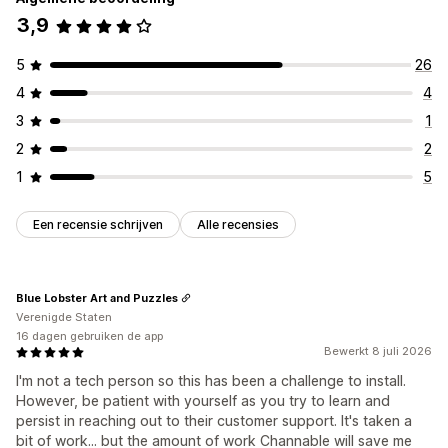
3,9
5
26
4
4
3
1
2
2
1
5
Een recensie schrijven
Alle recensies
Blue Lobster Art and Puzzles
Verenigde Staten
16 dagen gebruiken de app
Bewerkt 8 juli 2026
I'm not a tech person so this has been a challenge to install.
However, be patient with yourself as you try to learn and
persist in reaching out to their customer support. It's taken a
bit of work... but the amount of work Channable will save me