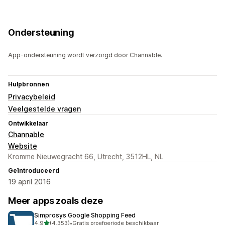
Ondersteuning
App-ondersteuning wordt verzorgd door Channable.
Hulpbronnen
Privacybeleid
Veelgestelde vragen
Ontwikkelaar
Channable
Website
Kromme Nieuwegracht 66, Utrecht, 3512HL, NL
Geïntroduceerd
19 april 2016
Meer apps zoals deze
Simprosys Google Shopping Feed
van 5 sterren
4,9
(4.353)
•
Gratis proefperiode beschikbaar