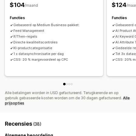
Bestellingenbeheer
Updates in realtime
Geplande synchronisatie
$104
$124
/maand
/maa
Bulkbestellingen
Synchronisatie van bestellingen
Foutvalidatie
Productselectie
Voorraadondersteuning
Synchronisatie van tracking
Centraal dashboard
Functies
Functies
Feedoptimalisatie
Prestaties bijhouden
Voorraadsynchronisatie
Gebaseerd op Medium Business-pakket:
Aangepaste regels
Gebaseerd o
Feed Management
AI Product A
If/Then-regels
AI Keyword 
Directe kwaliteitscontroles
AI Attribute 
KI-productcategorisatie
Gedeelde re
1 x datasynchronisatie per dag
Tot 3x datas
CSS: 20 % margevoordeel op CPC
CSS: 20% ma
Alle betalingen worden in USD gefactureerd. Terugkerende en op
gebruik gebaseerde kosten worden om de 30 dagen gefactureerd.
Alle
prijsopties
Recensies
(38)
Algemene beoordeling