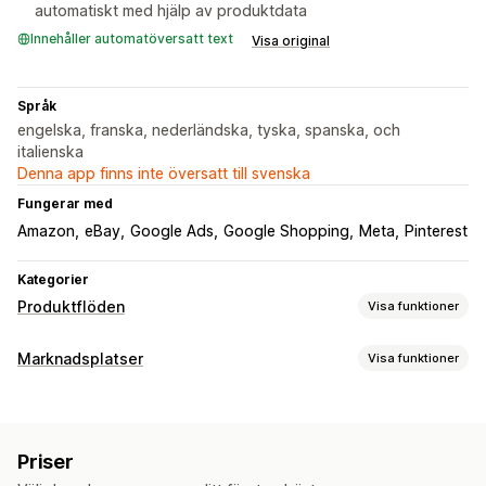
automatiskt med hjälp av produktdata
Innehåller automatöversatt text
Visa original
Språk
engelska, franska, nederländska, tyska, spanska, och
italienska
Denna app finns inte översatt till svenska
Fungerar med
Amazon
eBay
Google Ads
Google Shopping
Meta
Pinterest
Kategorier
Produktflöden
Visa funktioner
Anpassning av flöde
Marknadsplatser
Visa funktioner
Attributfiltrering
Attributmappning
Metafält
AI-mappning
Hantering av listning
Anpassade etiketter
Anpassade regler
Lokalt lager
Automatisering av flöde
Produktflöde
Lokaliserade flöden
Flera valutor
Flera språk
Priser
Produktsynkronisering
Produktval
Offertsynkronisering
Variantsynkronisering