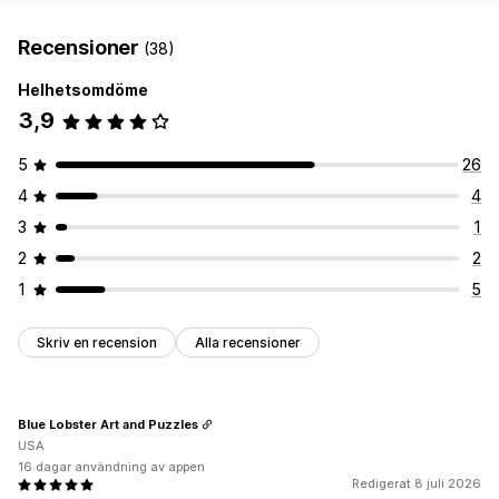
Recensioner
(38)
Helhetsomdöme
3,9
5
26
4
4
3
1
2
2
1
5
Skriv en recension
Alla recensioner
Blue Lobster Art and Puzzles
USA
16 dagar användning av appen
Redigerat 8 juli 2026