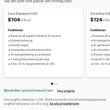
Välj den plan som passar ditt företag bäst.
Lokal valuta
Bulkuppladdning
Anpassade listningar
Flödeshantering
Orderhantering
Produktsynkronisering
Massredigering
Core Standard+CSS
Core Plus+C
Bulkorder
Ordersynkronisering
Spårningssynkronisering
Uppdateringar i realtid
Schemalagd synkronisering
$104
$124
/månad
/mån
Enhetlig instrumentpanel
Lagersynkronisering
Felvalidering
Produktval
Lagersupport
Flödesoptimering
Anpassade regler
Funktioner
Funktioner
Övervakning av prestanda
Baserat på paketet Medium Business:
Baserat på 
Flödeshantering
AI-kategoris
Om/så-regler
AI-genereri
Omedelbara kvalitetskontroller
AI-översättn
AI-kategorisering av produkter
Delade regl
1 datasynkronisering per dag
Upp till 3 d
CSS: 20 % marginalfördel på CPC
CSS: 20 % m
Innehåller automatöversatt text
Visa original
Alla avgifter debiteras i USD. Återkommande och användningsbaserade
avgifter faktureras var 30:e dag.
Se alla prisalternativ