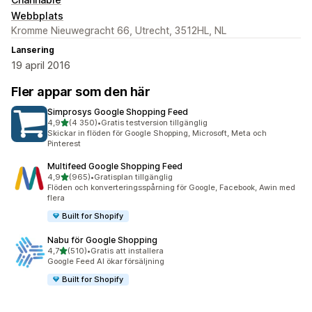
Webbplats
Kromme Nieuwegracht 66, Utrecht, 3512HL, NL
Lansering
19 april 2016
Fler appar som den här
Simprosys Google Shopping Feed
av 5 stjärnor
4,9
(4 350)
•
Gratis testversion tillgänglig
4350 recensioner totalt
Skickar in flöden för Google Shopping, Microsoft, Meta och
Pinterest
Multifeed Google Shopping Feed
av 5 stjärnor
4,9
(965)
•
Gratisplan tillgänglig
965 recensioner totalt
Flöden och konverteringsspårning för Google, Facebook, Awin med
flera
Built for Shopify
Nabu för Google Shopping
av 5 stjärnor
4,7
(510)
•
Gratis att installera
510 recensioner totalt
Google Feed AI ökar försäljning
Built for Shopify