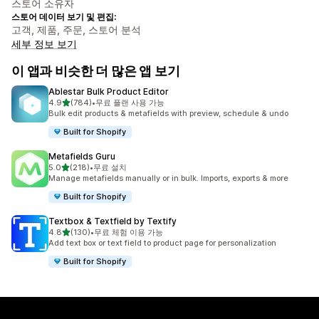
스토어 소유자
스토어 데이터 보기 및 편집:
고객, 제품, 주문, 스토어 분석
세부 정보 보기
이 앱과 비슷한 더 많은 앱 보기
Ablestar Bulk Product Editor
별 5개 중
4.9
(784)
•
무료 플랜 사용 가능
총 리뷰 784개
Bulk edit products & metafields with preview, schedule & undo
Built for Shopify
Metafields Guru
별 5개 중
5.0
(218)
•
무료 설치
총 리뷰 218개
Manage metafields manually or in bulk. Imports, exports & more
Built for Shopify
Textbox & Textfield by Textify
별 5개 중
4.8
(130)
•
무료 체험 이용 가능
총 리뷰 130개
Add text box or text field to product page for personalization
Built for Shopify