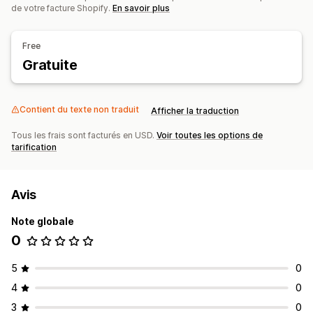
de votre facture Shopify.
En savoir plus
Style personnalisé
Affichage des filtres
Filtres personnalisés
Page de résultats de la recherche
Free
Analyses de données
Gratuite
Requêtes de recherche
Contient du texte non traduit
Afficher la traduction
Tous les frais sont facturés en USD.
Voir toutes les options de
tarification
Avis
Note globale
0
5
0
4
0
3
0