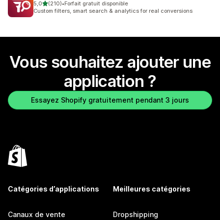
étoile(s) sur 5
5,0
(210)
•
Forfait gratuit disponible
210 avis au total
Custom filters, smart search & analytics for real conversions
Vous souhaitez ajouter une
application ?
Essayez Shopify gratuitement pendant 3 jours
Catégories d’applications
Meilleures catégories
Canaux de vente
Dropshipping