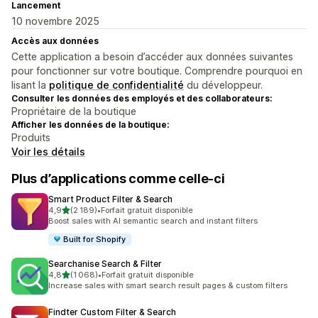
Lancement
10 novembre 2025
Accès aux données
Cette application a besoin d’accéder aux données suivantes
pour fonctionner sur votre boutique. Comprendre pourquoi en
lisant la
politique de confidentialité
du développeur.
Consulter les données des employés et des collaborateurs:
Propriétaire de la boutique
Afficher les données de la boutique:
Produits
Voir les détails
Plus d’applications comme celle-ci
Smart Product Filter & Search
étoile(s) sur 5
4,9
(2 189)
•
Forfait gratuit disponible
2189 avis au total
Boost sales with AI semantic search and instant filters
Built for Shopify
Searchanise Search & Filter
étoile(s) sur 5
4,8
(1 068)
•
Forfait gratuit disponible
1068 avis au total
Increase sales with smart search result pages & custom filters
Findter Custom Filter & Search