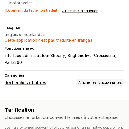
motorcycles
Contient du texte non traduit
Afficher la traduction
Langues
anglais et néerlandais
Cette application n’est pas traduite en français
Fonctionne avec
Interface administrateur Shopify
Brightmotive
Grossier.nu
Parts360
Catégories
Recherches et filtres
Afficher les fonctionnalités
Fonctionnalités de recherche
Recherche instantanée
Suggestions de recherche
Tarification
Recommandations de produits
Recherche personnalisée
Choisissez le forfait qui convient le mieux à votre entreprise.
Personnalisation de l’affichage
Les frais externes peuvent être facturés par Channelmotive séparément
Optimisation pour le format mobile
CSS personnalisées