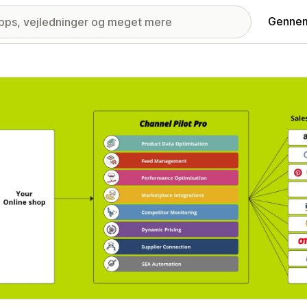
Gennem
ri med udvalgte billeder