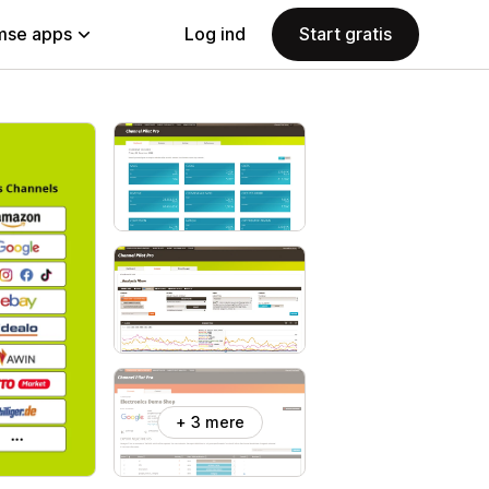
se apps
Log ind
Start gratis
+ 3 mere