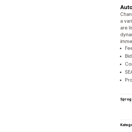
Auto
Chann
a var
are l
dynam
immed
Fe
Bid
Com
SE
Pr
Sprog
Katego