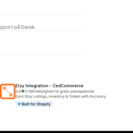
upport på Dansk.
Etsy Integration ‑ CedCommerce
ud af 5 stjerner
4,6
(1.186)
•
Mulighed for gratis prøveperiode
1186 anmeldelser i alt
Sync Etsy Listings, Inventory & Orders with Accuracy
Built for Shopify