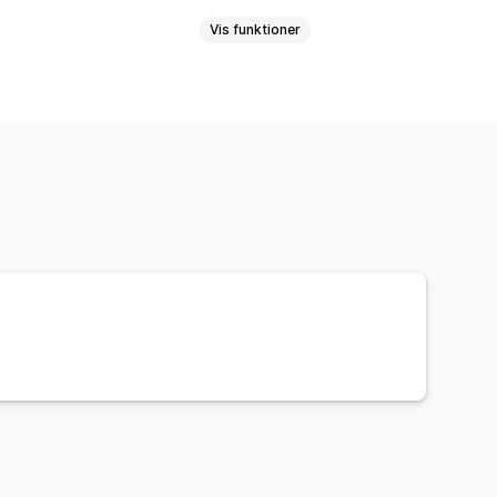
Vis funktioner
ering
Prissynkronisering
Produktsynkronisering
Masseupload
isering