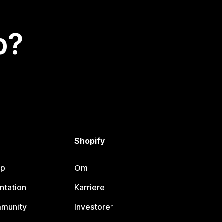
p?
Shopify
lp
Om
ntation
Karriere
mmunity
Investorer