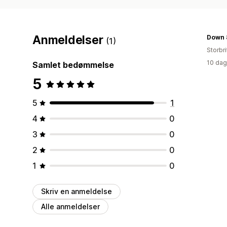
Anmeldelser
Down 
(1)
Storbr
10 dag
Samlet bedømmelse
5
5
1
4
0
3
0
2
0
1
0
Skriv en anmeldelse
Alle anmeldelser