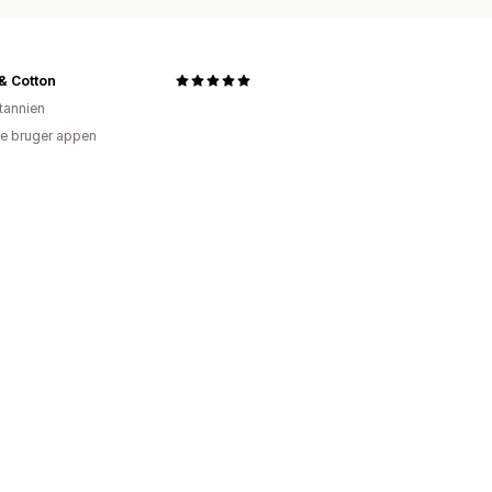
& Cotton
itannien
e bruger appen