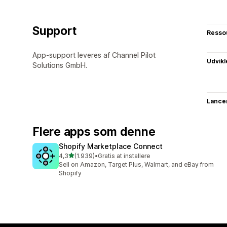
Support
Resso
App-support leveres af Channel Pilot
Udvikl
Solutions GmbH.
Lance
Flere apps som denne
Shopify Marketplace Connect
ud af 5 stjerner
4,3
(1.939)
•
Gratis at installere
1939 anmeldelser i alt
Sell on Amazon, Target Plus, Walmart, and eBay from
Shopify