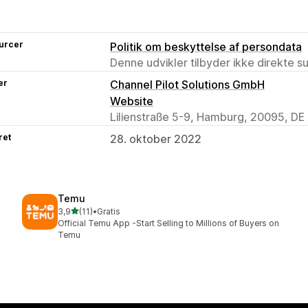
urcer
Politik om beskyttelse af persondata
Denne udvikler tilbyder ikke direkte s
er
Channel Pilot Solutions GmbH
Website
Lilienstraße 5-9, Hamburg, 20095, DE
ret
28. oktober 2022
Temu
ud af 5 stjerner
3,9
(11)
•
Gratis
11 anmeldelser i alt
Official Temu App -Start Selling to Millions of Buyers on
Temu