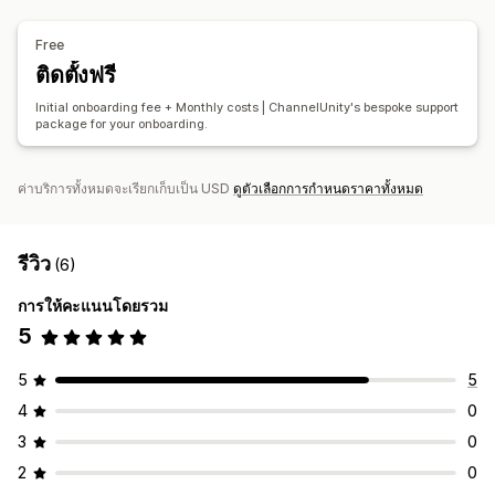
บัญชีและการเงิน
การรายงาน
การรวมทางการเงิน
การคำานวณภาษี
Free
ติดตั้งฟรี
Initial onboarding fee + Monthly costs | ChannelUnity's bespoke support
package for your onboarding.
ค่าบริการทั้งหมดจะเรียกเก็บเป็น USD
ดูตัวเลือกการกำหนดราคาทั้งหมด
รีวิว
(6)
การให้คะแนนโดยรวม
5
5
5
4
0
3
0
2
0