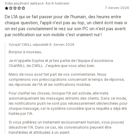
Doba používání aplikace: Asi 8 hodinami
7. červen 2026
De L'IA qui se fait passer pour de l'humain, des heures entre
chaque question, l'appli n'est pas au top, un client écrit mais si
on est pas constamment le nez sur son PC on n'est pas averti
par notification sur son mobile c'est vraiment nul !
Vývojář CWILL odpověděl 8. červen 2026
Bonjour à nouveau,
Je m'appelle Sophie et je fais partie de l'équipe d'assistance
ChatWILL de CWILL. J'espère que vous allez bien.
Merci de nous avoir fait part de vos commentaires. Nous
comprenons vos préoccupations concernant le temps de réponse,
les réponses de l'IA et les notifications mobiles.
Pour clarifier les choses, lorsque l'IA est activée, elle traite
automatiquement les messages entrants des clients. Dans ce mode,
les notifications push ne sont pas nécessairement déclenchées pour
chaque message, car le système considère que la requête a déjà été
traitée par l'IA.
Si vous préférez un traitement exclusivement humain, vous pouvez
désactiver l'IA. Dans ce cas, les conversations peuvent être
transférées et attribuées à un agent.