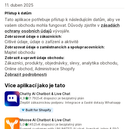
11. duben 2025
Přístup k datům
Tato aplikace potřebuje přístup k následujícím datům, aby ve
vašem obchodu mohla fungovat. Důvody zjistíte v
zásadách
ochrany osobních údajů
vývojáře.
Zobrazovat údaje o zákaznících:
Citlivé údaje, údaje o zařízení a aktivitě
Zobrazovat údaje o zaměstnancích a spolupracovnících:
Majitel obchodu
Zobrazit a upravit údaje obchodu:
Zákazníci, produkty, objednávky, slevy, analytika obchodu,
Online obchod, Administrace Shopify
Zobrazit podrobnosti
Více aplikací jako je tato
Chatty AI Chatbot & Live Chat
z 5 hvězd
4,9
(1 792)
•
K dispozici je bezplatný plán
Celkový počet recenzí: 1792
Zlepšit zákaznickou podporu: Integrace a časté dotazy Whatsapp
Built for Shopify
Moose AI Chatbot & Live Chat
z 5 hvězd
5,0
(452)
•
K dispozici je bezplatný plán
Celkový počet recenzí: 452
Support customer with UNLIMITED AI chat, livechat, inbox & FAQ