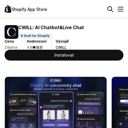
Shopify App Store
CWILL: AI Chatbot&Live Chat
Built for Shopify
Cena
Hodnocení
Vývojář
Zdarma
4,8
(83)
CWILL
Instalovat