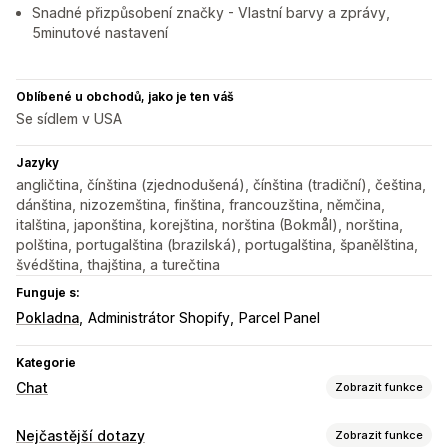
Snadné přizpůsobení značky - Vlastní barvy a zprávy,
5minutové nastavení
Oblíbené u obchodů, jako je ten váš
Se sídlem v USA
Jazyky
angličtina, čínština (zjednodušená), čínština (tradiční), čeština,
dánština, nizozemština, finština, francouzština, němčina,
italština, japonština, korejština, norština (Bokmål), norština,
polština, portugalština (brazilská), portugalština, španělština,
švédština, thajština, a turečtina
Funguje s:
Pokladna
Administrátor Shopify
Parcel Panel
Kategorie
Chat
Zobrazit funkce
Posílání zpráv v reálném čase
Nejčastější dotazy
Zobrazit funkce