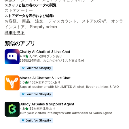
スタッフと協力者のデータの閲覧:
ストアオーナー
ストアデータを表示および編集:
お客様、 商品、 注文、 ディスカウント、 ストアの分析、 オンラ
インストア、 Shopify admin
詳細を見る
類似のアプリ
Chatty AI Chatbot & Live Chat
5つ星中
4.9
(1,791)
•
無料プランあり
合計レビュー数：1791件
365日24時間、あなたのビジネスを支えるAI
Built for Shopify
Moose AI Chatbot & Live Chat
5つ星中
5.0
(452)
•
無料プランあり
合計レビュー数：452件
Support customer with UNLIMITED AI chat, livechat, inbox & FAQ
Built for Shopify
Buddy AI:Sales & Support Agent
5つ星中
4.8
(53)
•
無料体験あり
合計レビュー数：53件
Turn your visitors into buyers with advanced AI Sales Agent
Built for Shopify