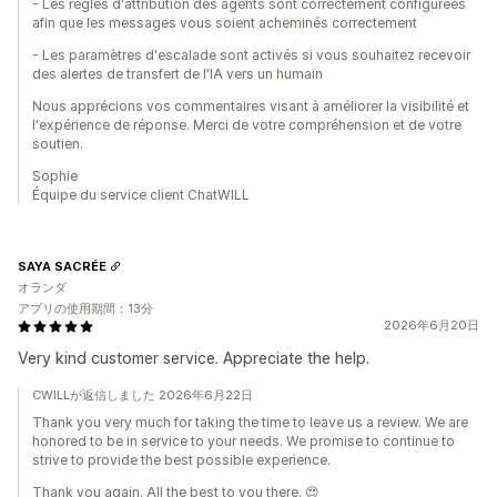
- Les règles d'attribution des agents sont correctement configurées
afin que les messages vous soient acheminés correctement
- Les paramètres d'escalade sont activés si vous souhaitez recevoir
des alertes de transfert de l'IA vers un humain
Nous apprécions vos commentaires visant à améliorer la visibilité et
l'expérience de réponse. Merci de votre compréhension et de votre
soutien.
Sophie
Équipe du service client ChatWILL
SAYA SACRÉE
オランダ
アプリの使用期間：13分
2026年6月20日
Very kind customer service. Appreciate the help.
CWILLが返信しました 2026年6月22日
Thank you very much for taking the time to leave us a review. We are
honored to be in service to your needs. We promise to continue to
strive to provide the best possible experience.
Thank you again. All the best to you there. 😍