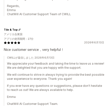
Regards,
Emma
ChatWill AI Customer Support Team of CWILL
Tile & Top
アメリカ合衆国
アプリの使用期間：27分
2026年6月13日
Nice customer service，very helpful！
CWILLが返信しました 2026年6月13日
We appreciate your feedback and taking the time to leave us a review!
We are delighted that you are happy with the support.
We will continue to strive in always trying to provide the best possible
user experience to everyone. Thank you again!
If you ever have any questions or suggestions, please don't hesitate
to reach us out! We are always available to help.
Emma
ChatWill AI Customer Support Team.