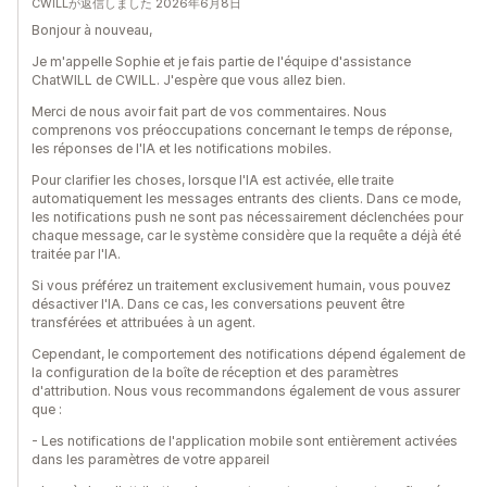
CWILLが返信しました 2026年6月8日
Bonjour à nouveau,
Je m'appelle Sophie et je fais partie de l'équipe d'assistance
ChatWILL de CWILL. J'espère que vous allez bien.
Merci de nous avoir fait part de vos commentaires. Nous
comprenons vos préoccupations concernant le temps de réponse,
les réponses de l'IA et les notifications mobiles.
Pour clarifier les choses, lorsque l'IA est activée, elle traite
automatiquement les messages entrants des clients. Dans ce mode,
les notifications push ne sont pas nécessairement déclenchées pour
chaque message, car le système considère que la requête a déjà été
traitée par l'IA.
Si vous préférez un traitement exclusivement humain, vous pouvez
désactiver l'IA. Dans ce cas, les conversations peuvent être
transférées et attribuées à un agent.
Cependant, le comportement des notifications dépend également de
la configuration de la boîte de réception et des paramètres
d'attribution. Nous vous recommandons également de vous assurer
que :
- Les notifications de l'application mobile sont entièrement activées
dans les paramètres de votre appareil