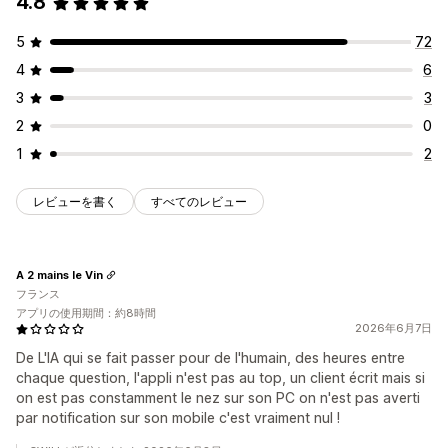
4.8
アコーディオン
カスタムテンプレート
よくある質問ページ
ウェルカムメッセージ
チャットボタン
タグ付け
検索バー
モバイル対応
カスタムフォントと色
チャットの割り当て
チャットフロー
5
72
4
6
3
3
2
0
1
2
レビューを書く
すべてのレビュー
A 2 mains le Vin
フランス
アプリの使用期間：約8時間
2026年6月7日
De L'IA qui se fait passer pour de l'humain, des heures entre
chaque question, l'appli n'est pas au top, un client écrit mais si
on est pas constamment le nez sur son PC on n'est pas averti
par notification sur son mobile c'est vraiment nul !