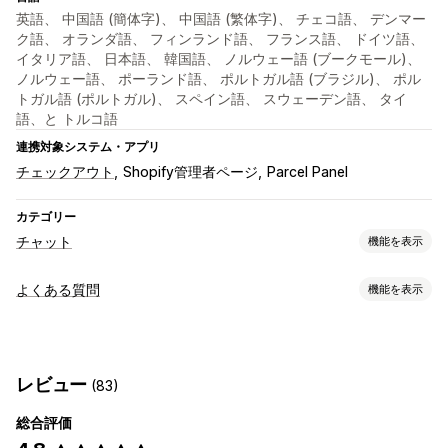
英語、 中国語 (簡体字)、 中国語 (繁体字)、 チェコ語、 デンマー
ク語、 オランダ語、 フィンランド語、 フランス語、 ドイツ語、
イタリア語、 日本語、 韓国語、 ノルウェー語 (ブークモール)、
ノルウェー語、 ポーランド語、 ポルトガル語 (ブラジル)、 ポル
トガル語 (ポルトガル)、 スペイン語、 スウェーデン語、 タイ
語、と トルコ語
連携対象システム・アプリ
チェックアウト
Shopify管理者ページ
Parcel Panel
カテゴリー
チャット
機能を表示
リアルタイムメッセージ
よくある質問
機能を表示
AIチャットボット
ライブチャット
メールチャット
複数言語
編集ツール
リアルタイム翻訳
プッシュ通知
操作動向の追跡
HTML
値引き
リッチテキストエディタ
AI生成
カスタムURL
顧客インサイト
レビュー
(83)
画像
複数言語
SEO
翻訳
カスタマイズ
総合評価
表示オプション
色とフォント
絵文字とスタンプ
チャットウィンドウ