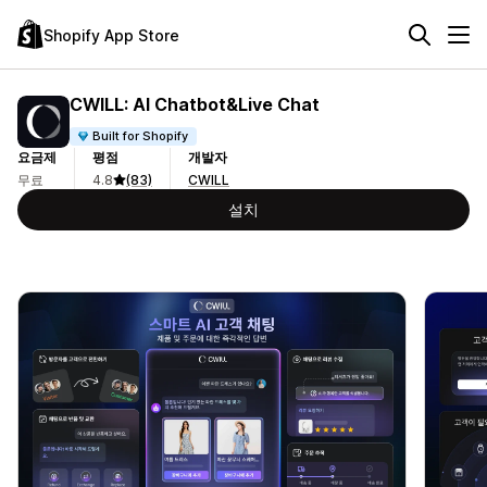
Shopify App Store
CWILL: AI Chatbot&Live Chat
Built for Shopify
요금제
평점
개발자
무료
4.8
(83)
CWILL
설치