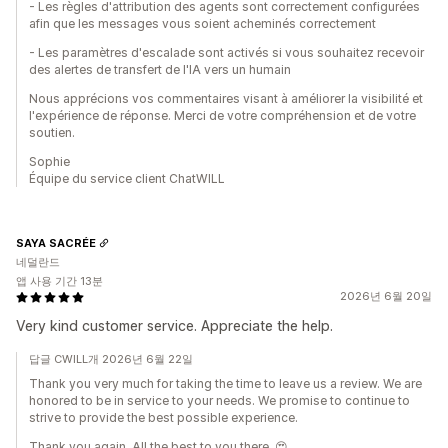
- Les règles d'attribution des agents sont correctement configurées
afin que les messages vous soient acheminés correctement
- Les paramètres d'escalade sont activés si vous souhaitez recevoir
des alertes de transfert de l'IA vers un humain
Nous apprécions vos commentaires visant à améliorer la visibilité et
l'expérience de réponse. Merci de votre compréhension et de votre
soutien.
Sophie
Équipe du service client ChatWILL
SAYA SACRÉE
네덜란드
앱 사용 기간 13분
2026년 6월 20일
Very kind customer service. Appreciate the help.
답글 CWILL개 2026년 6월 22일
Thank you very much for taking the time to leave us a review. We are
honored to be in service to your needs. We promise to continue to
strive to provide the best possible experience.
Thank you again. All the best to you there. 😍