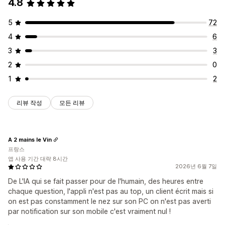
4.8
아코디언
사용자 지정 템플릿
FAQ 페이지
검색 표시줄
모바일 반응형
사용자 지정 글꼴 및 색상
5
72
4
6
3
3
2
0
1
2
리뷰 작성
모든 리뷰
A 2 mains le Vin
프랑스
앱 사용 기간 대략 8시간
2026년 6월 7일
De L'IA qui se fait passer pour de l'humain, des heures entre
chaque question, l'appli n'est pas au top, un client écrit mais si
on est pas constamment le nez sur son PC on n'est pas averti
par notification sur son mobile c'est vraiment nul !