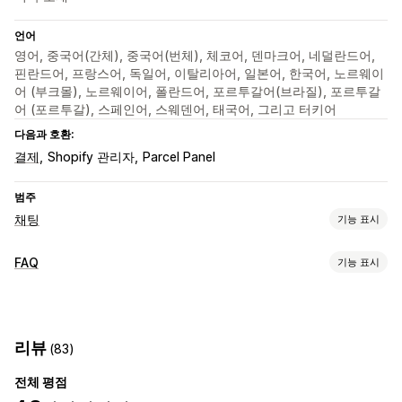
언어
영어, 중국어(간체), 중국어(번체), 체코어, 덴마크어, 네덜란드어,
핀란드어, 프랑스어, 독일어, 이탈리아어, 일본어, 한국어, 노르웨이
어 (부크몰), 노르웨이어, 폴란드어, 포르투갈어(브라질), 포르투갈
어 (포르투갈), 스페인어, 스웨덴어, 태국어, 그리고 터키어
다음과 호환:
결제
Shopify 관리자
Parcel Panel
범주
채팅
기능 표시
실시간 메시지 전달
FAQ
기능 표시
AI 챗봇
실시간 채팅
이메일 채팅
여러 언어
실시간 번역
편집 도구
푸시 알림
행동 추적
고객 분석 정보
HTML
마크다운
서식 있는 텍스트 편집기
AI 생성
맞춤 설정
리뷰
(83)
사용자 지정 URL
이미지
여러 언어
SEO
번역
색상 및 글꼴
이모티콘 및 스티커
채팅 창
환영 메시지
전체 평점
표시 옵션
채팅 버튼
태그 지정
채팅 할당
채팅 흐름