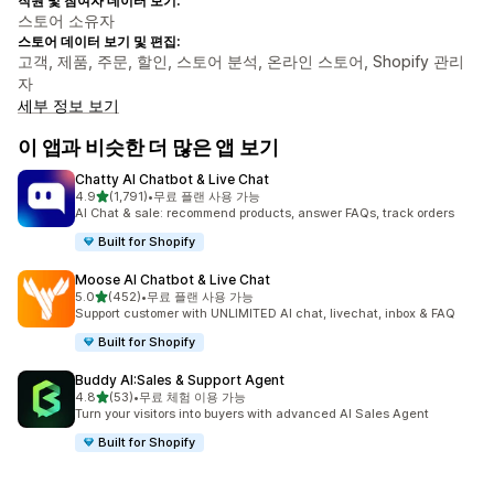
직원 및 참여자 데이터 보기:
스토어 소유자
스토어 데이터 보기 및 편집:
고객, 제품, 주문, 할인, 스토어 분석, 온라인 스토어, Shopify 관리
자
세부 정보 보기
이 앱과 비슷한 더 많은 앱 보기
Chatty AI Chatbot & Live Chat
별 5개 중
4.9
(1,791)
•
무료 플랜 사용 가능
총 리뷰 1791개
AI Chat & sale: recommend products, answer FAQs, track orders
Built for Shopify
Moose AI Chatbot & Live Chat
별 5개 중
5.0
(452)
•
무료 플랜 사용 가능
총 리뷰 452개
Support customer with UNLIMITED AI chat, livechat, inbox & FAQ
Built for Shopify
Buddy AI:Sales & Support Agent
별 5개 중
4.8
(53)
•
무료 체험 이용 가능
총 리뷰 53개
Turn your visitors into buyers with advanced AI Sales Agent
Built for Shopify